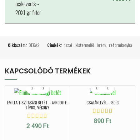
Cikkszám:
DEKA2
Címkék:
hazai
,
kistermelői
,
krém
,
reformkonyha
KAPCSOLÓDÓ TERMÉKEK
EMILLA TISZTASÁGI BETÉT – AFRODITÉ-
CSALÁNLEVÉL – 80 G
TÍPUS, VÉKONY
890
Ft
2 490
Ft