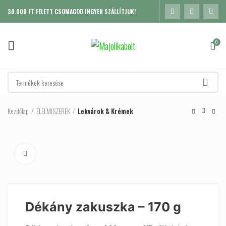
30.000 FT FELETT CSOMAGOD INGYEN SZÁLLÍTJUK!
0
Kezdőlap
ÉLELMISZEREK
Lekvárok & Krémek
Click to enlarge
Dékány zakuszka – 170 g
K