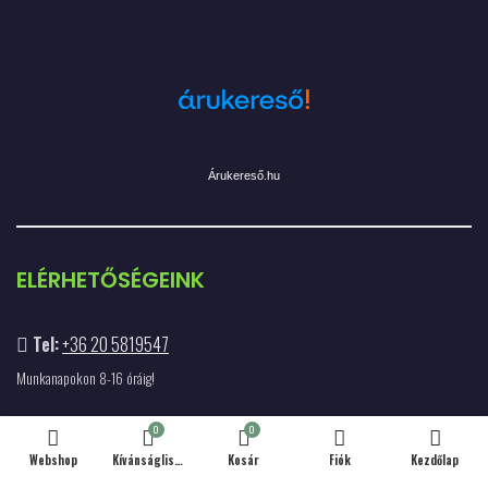
Árukereső.hu
ELÉRHETŐSÉGEINK
Tel:
+36 20 5819547
Munkanapokon 8-16 óráig!
E-mail:
info@majolikabolt.hu
0
0
Webshop
Kívánságlista
Kosár
Fiók
Kezdőlap