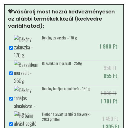
💖Vásárolj most hozzá kedvezményesen
az alábbi termékek közűl (kedvedre
variálhatod):
Dékány zakuszka - 170 g
1 990
Ft
Bazsalikom morzsolt - 250g
950
Original price
Current price
Ft
was: 950 Ft.
855
is: 855 Ft.
Ft
Dékány fahéjas almalekvár - 150 g
1 990
Original price
Current price is:
Ft
was: 1 990 Ft.
1 791
1 791 Ft.
Ft
Herbária alvást segítő teakeverék -
1 450
Original price
Current price
Ft
20X1 gr filter
was: 1 450 Ft.
1 305
is: 1 305 Ft.
Ft