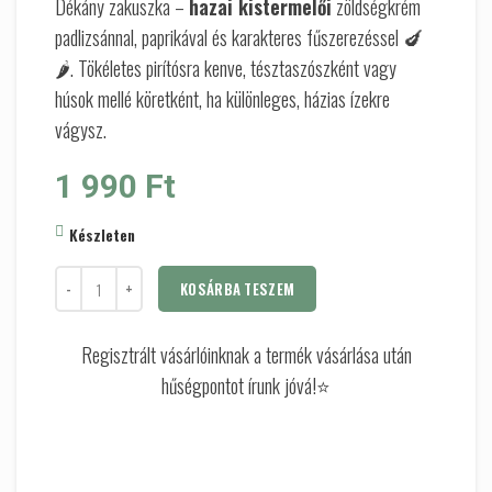
Dékány zakuszka –
hazai kistermelői
zöldségkrém
padlizsánnal, paprikával és karakteres fűszerezéssel 🍆
🌶️. Tökéletes pirítósra kenve, tésztaszószként vagy
húsok mellé köretként, ha különleges, házias ízekre
vágysz.
1 990
Ft
Készleten
KOSÁRBA TESZEM
Regisztrált vásárlóinknak a termék vásárlása után
hűségpontot írunk jóvá!⭐