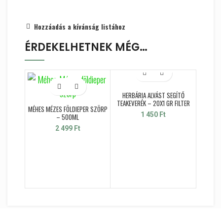
Hozzáadás a kívánság listához
ÉRDEKELHETNEK MÉG…
ELFOGYO
HERBÁRIA ALVÁST SEGÍTŐ
TEAKEVERÉK – 20X1 GR FILTER
MÉHES MÉZES FÖLDIEPER SZÖRP
1 450
Ft
– 500ML
2 499
Ft
GRAPO
LEN