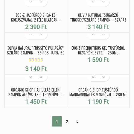
ECO-Z HABFÜRDŐ SHEA- ÉS
OLIVIA NATURAL “SUGÁRZÓ
KÓKUSZVAJJAL, 2 FÉLE ILLATBAN –
TINCSEK”SZILÁRD SAMPON – SZÁRAZ
500ML
HAJRA, 60 G
2 390
Ft
3 140
Ft
OLIVIA NATURAL “FRISSÍTŐ PUHASÁG”
ECO-Z PREBIOTIKUS GÉL TUSFÜRDŐ,
SZILÁRD SAMPON – ZSÍROS HAJRA, 60
RIZS/KÓKUSZTEJ – 250ML
G
1 590
Ft
3 140
Ft
ORGANIC SHOP HAJHULLÁS ELLENI
ORGANIC SHOP TUSFÜRDŐ
SAMPON ALGÁVAL ÉS CITROMFŰVEL –
MANDARINNAL ÉS MANGÓVAL – 280 ML
280 ML
1 450
Ft
1 190
Ft
1
2