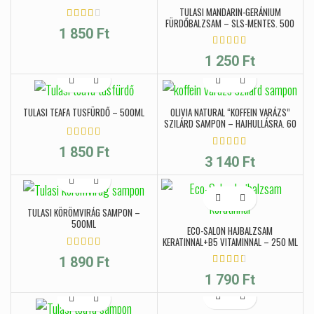
TULASI MANDARIN-GERÁNIUM
FÜRDŐBALZSAM – SLS-MENTES, 500
1 850
Ft
ML
1 250
Ft
TULASI TEAFA TUSFÜRDŐ – 500ML
OLIVIA NATURAL “KOFFEIN VARÁZS”
SZILÁRD SAMPON – HAJHULLÁSRA, 60
G
1 850
Ft
3 140
Ft
TULASI KÖRÖMVIRÁG SAMPON –
500ML
ECO-SALON HAJBALZSAM
KERATINNAL+B5 VITAMINNAL – 250 ML
1 890
Ft
1 790
Ft