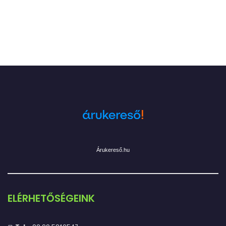
Árukereső.hu
ELÉRHETŐSÉGEINK