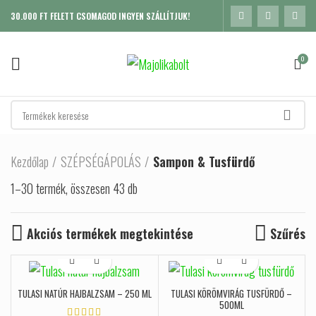
30.000 FT FELETT CSOMAGOD INGYEN SZÁLLÍTJUK!
0
Kezdőlap
SZÉPSÉGÁPOLÁS
Sampon & Tusfürdő
1–30 termék, összesen 43 db
Sorted by popularity
Akciós termékek megtekintése
Szűrés
TULASI NATÚR HAJBALZSAM – 250 ML
TULASI KÖRÖMVIRÁG TUSFÜRDŐ –
500ML
K