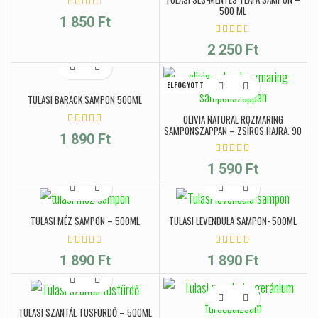
500 ML
1 850
Ft
2 250
Ft
ELFOGYOTT
TULASI BARACK SAMPON 500ML
OLIVIA NATURAL ROZMARING
SAMPONSZAPPAN – ZSÍROS HAJRA, 90
1 890
Ft
G
1 590
Ft
TULASI MÉZ SAMPON – 500ML
TULASI LEVENDULA SAMPON- 500ML
1 890
Ft
1 890
Ft
TULASI SZANTÁL TUSFÜRDŐ – 500ML