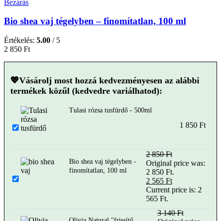
Bezárás
Bio shea vaj tégelyben – finomítatlan, 100 ml
Értékelés:
5.00
/ 5
2 850
Ft
💖Vásárolj most hozzá kedvezményesen az alábbi
termékek közűl (kedvedre variálhatod):
Tulasi rózsa tusfürdő - 500ml
1 850
Ft
2 850
Ft
Bio shea vaj tégelyben -
Original price was:
finomítatlan, 100 ml
2 850 Ft.
2 565
Ft
Current price is: 2
565 Ft.
3 140
Ft
Olivia Natural "frissítő