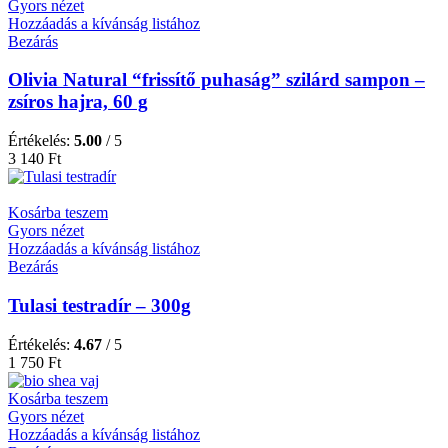
Gyors nézet
Hozzáadás a kívánság listához
Bezárás
Olivia Natural “frissítő puhaság” szilárd sampon –
zsíros hajra, 60 g
Értékelés:
5.00
/ 5
3 140
Ft
Kosárba teszem
Gyors nézet
Hozzáadás a kívánság listához
Bezárás
Tulasi testradír – 300g
Értékelés:
4.67
/ 5
1 750
Ft
Kosárba teszem
Gyors nézet
Hozzáadás a kívánság listához