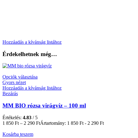
Hozzáadás a kívánság listához
Érdekelhetnek még…
Opciók választása
Gyors nézet
Hozzáadás a kívánság listához
Bezárás
MM BIO rózsa virágvíz – 100 ml
Értékelés:
4.83
/ 5
1 850
Ft
–
2 290
Ft
Ártartomány: 1 850 Ft - 2 290 Ft
Kosárba teszem