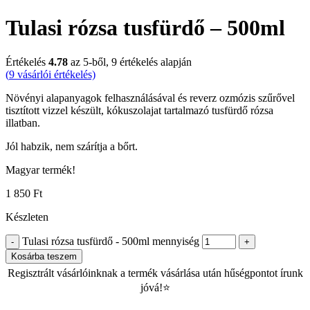
Tulasi rózsa tusfürdő – 500ml
Értékelés
4.78
az 5-ből,
9
értékelés alapján
(
9
vásárlói értékelés)
Növényi alapanyagok felhasználásával és reverz ozmózis szűrővel
tisztított vizzel készült, kókuszolajat tartalmazó tusfürdő rózsa
illatban.
Jól habzik, nem szárítja a bőrt.
Magyar termék!
1 850
Ft
Készleten
Tulasi rózsa tusfürdő - 500ml mennyiség
Kosárba teszem
Regisztrált vásárlóinknak a termék vásárlása után hűségpontot írunk
jóvá!⭐