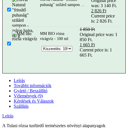
Original price
puhaság" szilárd sampon -
was: 3 140 Ft.
zsíros hajra, 60 g
2 826
Ft
Current price
is: 2 826 Ft.
1 850
Ft
MM BIO rózsa
Original price was: 1
virágvíz - 100 ml
850 Ft.
1 665
Ft
Current price is: 1
665 Ft.
Leírás
További információk
Gyártó / Beszállító
Vélemények (9)
Kérdések és Válaszok
Szállítás
Leírás
A Tulasi rózsa tusfürdő természetes növényi alapanyagok