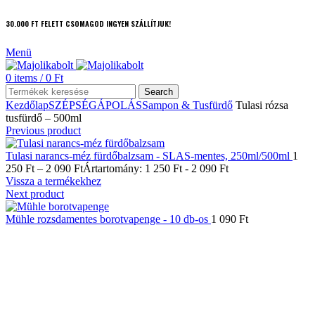
30.000 FT FELETT CSOMAGOD INGYEN SZÁLLÍTJUK!
Menü
0
items
/
0
Ft
Search
Kezdőlap
SZÉPSÉGÁPOLÁS
Sampon & Tusfürdő
Tulasi rózsa
tusfürdő – 500ml
Previous product
Tulasi narancs-méz fürdőbalzsam - SLAS-mentes, 250ml/500ml
1
250
Ft
–
2 090
Ft
Ártartomány: 1 250 Ft - 2 090 Ft
Vissza a termékekhez
Next product
Mühle rozsdamentes borotvapenge - 10 db-os
1 090
Ft
Click to enlarge