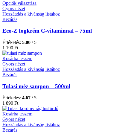
Opciók választása
Gyors nézet
Hozzáadás a kívánság listához
Bezárás
Eco-Z fogkrém C-vitaminnal – 75ml
Értékelés:
5.00
/ 5
1 190
Ft
Kosárba teszem
Gyors nézet
Hozzáadás a kívánság listához
Bezárás
Tulasi méz sampon – 500ml
Értékelés:
4.67
/ 5
1 890
Ft
Kosárba teszem
Gyors nézet
Hozzáadás a kívánság listához
Bezárás