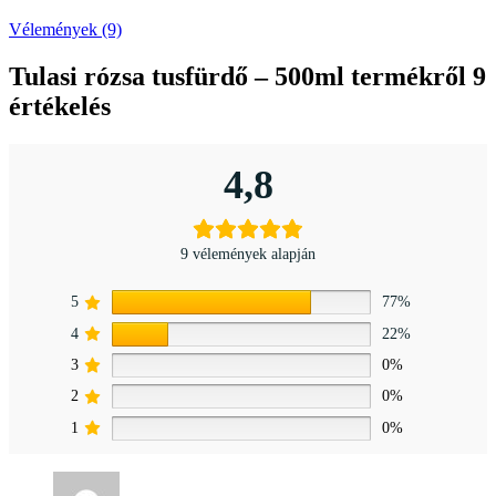
Vélemények (9)
Tulasi rózsa tusfürdő – 500ml
termékről 9
értékelés
4,8
9 vélemények alapján
5
77%
4
22%
3
0%
2
0%
1
0%