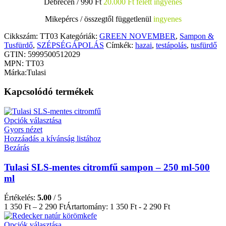
Debrecen / 990 Ft
20.000 Ft felett ingyenes
Mikepércs /
összegtől függetlenül
ingyenes
Cikkszám:
TT03
Kategóriák:
GREEN NOVEMBER
,
Sampon &
Tusfürdő
,
SZÉPSÉGÁPOLÁS
Címkék:
hazai
,
testápolás
,
tusfürdő
GTIN:
5999500512029
MPN:
TT03
Márka:
Tulasi
Kapcsolódó termékek
Opciók választása
Gyors nézet
Hozzáadás a kívánság listához
Bezárás
Tulasi SLS-mentes citromfű sampon – 250 ml-500
ml
Értékelés:
5.00
/ 5
1 350
Ft
–
2 290
Ft
Ártartomány: 1 350 Ft - 2 290 Ft
Opciók választása