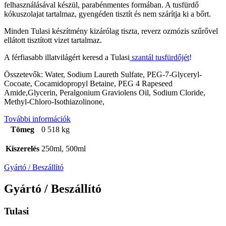
felhasználásával készül, parabénmentes formában. A tusfürdő
kókuszolajat tartalmaz, gyengéden tisztít és nem szárítja ki a bőrt.
Minden Tulasi készítmény kizárólag tiszta, reverz ozmózis szűrővel
ellátott tisztított vizet tartalmaz.
A férfiasabb illatvilágért keresd a Tulasi
szantál tusfürdőjét
!
Összetevők: Water, Sodium Laureth Sulfate, PEG-7-Glyceryl-
Cocoate, Cocamidopropyl Betaine, PEG 4 Rapeseed
Amide,Glycerin, Peralgonium Graviolens Oil, Sodium Cloride,
Methyl-Chloro-Isothiazolinone,
További információk
Tömeg
0 518 kg
Kiszerelés
250ml, 500ml
Gyártó / Beszállító
Gyártó / Beszállító
Tulasi