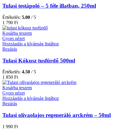
Tulasi testápoló – 5 féle illatban, 250ml
Értékelés:
5.00
/ 5
1 790
Ft
Kosárba teszem
Gyors nézet
Hozzáadás a kívánság listához
Bezárás
Tulasi Kókusz tusfürdő 500ml
Értékelés:
4.50
/ 5
1 850
Ft
Kosárba teszem
Gyors nézet
Hozzáadás a kívánság listához
Bezárás
Tulasi olívaolajos regeneráló arckrém – 50ml
1 990
Ft