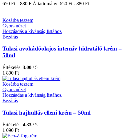
650
Ft
–
880
Ft
Ártartomány: 650 Ft - 880 Ft
Kosárba teszem
Gyors nézet
Hozzáadás a kívánság listához
Bezárás
Tulasi avokádóolajos intenzív hidratáló krém –
50ml
Értékelés:
3.00
/ 5
1 890
Ft
Kosárba teszem
Gyors nézet
Hozzáadás a kívánság listához
Bezárás
Tulasi hajhullás elleni krém – 50ml
Értékelés:
4.33
/ 5
1 090
Ft