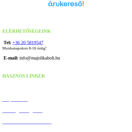
Árukereső.hu
ELÉRHETŐSÉGEINK
Tel:
+36 20 5819547
Munkanapokon 8-16 óráig!
E-mail:
info@majolikabolt.hu
HASZNOS LINKEK
Szállítás & Fizetés
Kapcsolat
Hűség Program
Debreceni Körtúrák