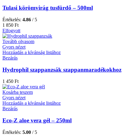
Tulasi körömvirág tusfürdő – 500ml
Értékelés:
4.86
/ 5
1 850
Ft
Elfogyott
Tovább olvasom
Gyors nézet
Hozzáadás a kívánság listához
Bezárás
Hydrophil szappanzsák szappanmaradékokhoz
1 450
Ft
Kosárba teszem
Gyors nézet
Hozzáadás a kívánság listához
Bezárás
Eco-Z aloe vera gél – 250ml
Értékelés:
5.00
/ 5