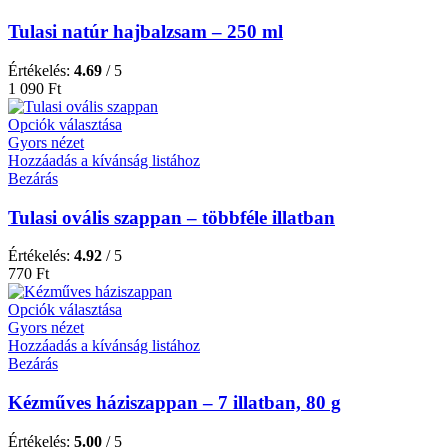
Tulasi natúr hajbalzsam – 250 ml
Értékelés:
4.69
/ 5
1 090
Ft
Opciók választása
Gyors nézet
Hozzáadás a kívánság listához
Bezárás
Tulasi ovális szappan – többféle illatban
Értékelés:
4.92
/ 5
770
Ft
Opciók választása
Gyors nézet
Hozzáadás a kívánság listához
Bezárás
Kézműves háziszappan – 7 illatban, 80 g
Értékelés:
5.00
/ 5