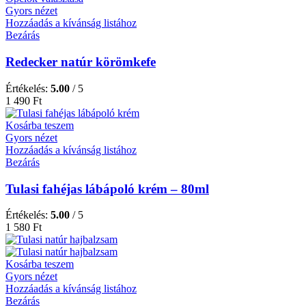
Gyors nézet
Hozzáadás a kívánság listához
Bezárás
Redecker natúr körömkefe
Értékelés:
5.00
/ 5
1 490
Ft
Kosárba teszem
Gyors nézet
Hozzáadás a kívánság listához
Bezárás
Tulasi fahéjas lábápoló krém – 80ml
Értékelés:
5.00
/ 5
1 580
Ft
Kosárba teszem
Gyors nézet
Hozzáadás a kívánság listához
Bezárás