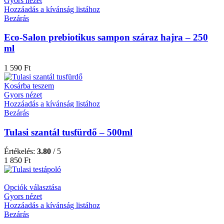
Gyors nézet
Hozzáadás a kívánság listához
Bezárás
Eco-Salon prebiotikus sampon száraz hajra – 250
ml
1 590
Ft
Kosárba teszem
Gyors nézet
Hozzáadás a kívánság listához
Bezárás
Tulasi szantál tusfürdő – 500ml
Értékelés:
3.80
/ 5
1 850
Ft
Opciók választása
Gyors nézet
Hozzáadás a kívánság listához
Bezárás