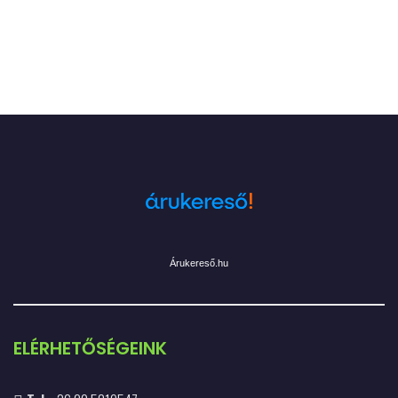
Árukereső.hu
ELÉRHETŐSÉGEINK