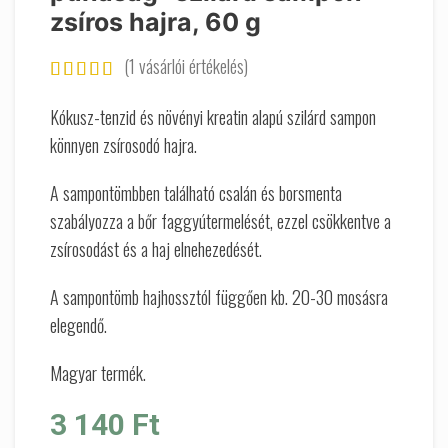
zsíros hajra, 60 g
(
1
vásárlói értékelés)
Kókusz-tenzid és növényi kreatin alapú szilárd sampon
könnyen zsírosodó hajra.
A sampontömbben található csalán és borsmenta
szabályozza a bőr faggyútermelését, ezzel csökkentve a
zsírosodást és a haj elnehezedését.
A sampontömb hajhossztól függően kb. 20-30 mosásra
elegendő.
Magyar termék.
3 140
Ft