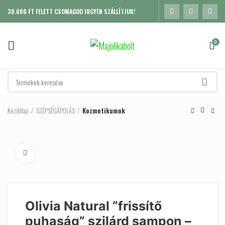
30.000 FT FELETT CSOMAGOD INGYEN SZÁLLÍTJUK!
0
Kezdőlap
SZÉPSÉGÁPOLÁS
Kozmetikumok
Click to enlarge
Olivia Natural “frissítő
puhaság” szilárd sampon –
K