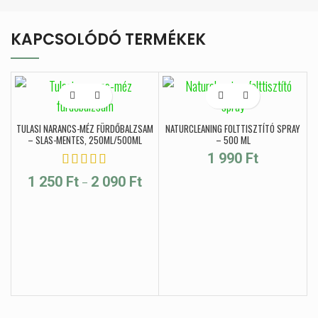
KAPCSOLÓDÓ TERMÉKEK
TULASI NARANCS-MÉZ FÜRDŐBALZSAM
NATURCLEANING FOLTTISZTÍTÓ SPRAY
– SLAS-MENTES, 250ML/500ML
– 500 ML
1 990
Ft
Ártartomány: 1 250 Ft - 2 090 Ft
–
1 250
Ft
2 090
Ft