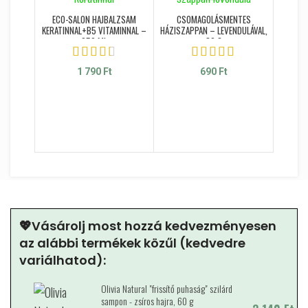
ECO-SALON HAJBALZSAM
CSOMAGOLÁSMENTES
KERATINNAL+B5 VITAMINNAL –
HÁZISZAPPAN – LEVENDULÁVAL,
250 ML
80 G
1 790
Ft
690
Ft
OLIVIA 
S
💖Vásárolj most hozzá kedvezményesen
az alábbi termékek közűl (kedvedre
variálhatod):
Olivia Natural "frissítő puhaság" szilárd
sampon - zsíros hajra, 60 g