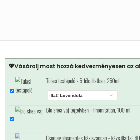
💖Vásárolj most hozzá kedvezményesen az al
Tulasi testápoló - 5 féle illatban, 250ml
Bio shea vaj tégelyben - finomítatlan, 100 ml
Csomagolásmentes háziszappan - kávé illattal, 8