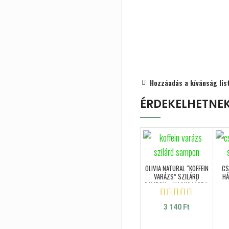
Hozzáadás a kívánság lis
ÉRDEKELHETNE
OLIVIA NATURAL “KOFFEIN
CS
VARÁZS” SZILÁRD
HÁ
SAMPON – HAJHULLÁSRA,
60 G
3 140
Ft