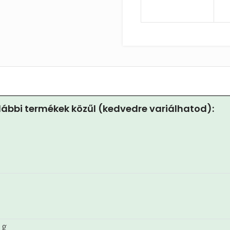
ábbi termékek közűl (kedvedre variálhatod):
0 g