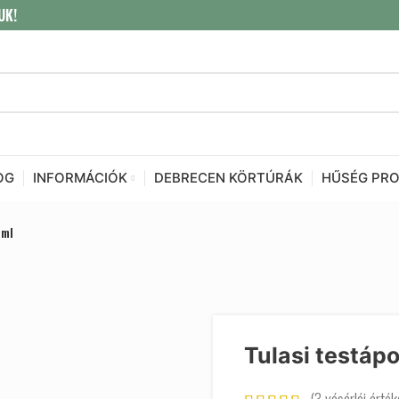
UK!
OG
INFORMÁCIÓK
DEBRECEN KÖRTÚRÁK
HŰSÉG PR
0ml
Tulasi testápo