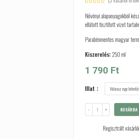
(
3
vásárlói érték
Növényi alapanyagokból készü
ellátott tisztított vizet tart
Parabénmentes magyar term
Kiszerelés:
250 ml
1 790
Ft
Illat
KOSÁRBA 
Regisztrált vásárl