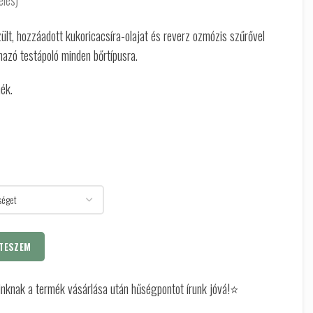
elés)
lt, hozzáadott kukoricacsíra-olajat és reverz ozmózis szűrővel
almazó testápoló minden bőrtípusra.
ék.
TESZEM
óinknak a termék vásárlása után hűségpontot írunk jóvá!⭐