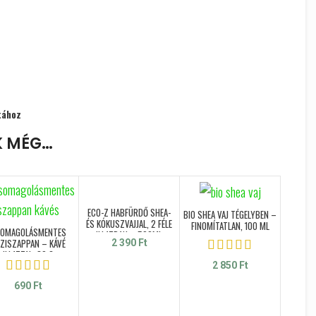
tához
K MÉG…
ECO-Z HABFÜRDŐ SHEA-
BIO SHEA VAJ TÉGELYBEN –
ÉS KÓKUSZVAJJAL, 2 FÉLE
FINOMÍTATLAN, 100 ML
OMAGOLÁSMENTES
ILLATBAN – 500ML
ZISZAPPAN – KÁVÉ
2 390
Ft
ILLATTAL, 80 G
2 850
Ft
TULASI 
690
Ft