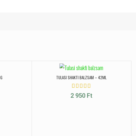
0G
TULASI SHAKTI BALZSAM – 42ML
2 950
Ft