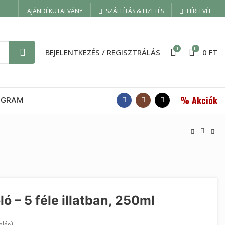
AJÁNDÉKUTALVÁNY
SZÁLLÍTÁS & FIZETÉS
HÍRLEVÉL
0
0
BEJELENTKEZÉS / REGISZTRÁLÁS
0
FT
% Akciók
OGRAM
ló – 5 féle illatban, 250ml