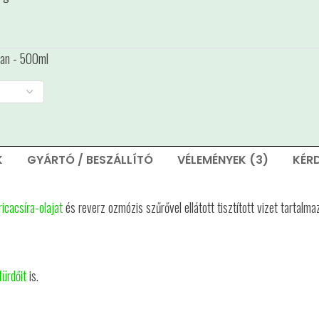
tban - 500ml
K
GYÁRTÓ / BESZÁLLÍTÓ
VÉLEMÉNYEK (3)
KÉR
icacsíra-olajat
és reverz ozmózis szűrővel ellátott tisztított vizet tartalm
fürdőit
is.