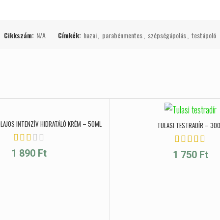
Cikkszám:
N/A
Címkék:
hazai
,
parabénmentes
,
szépségápolás
,
testápoló
LAJOS INTENZÍV HIDRATÁLÓ KRÉM – 50ML
TULASI TESTRADÍR – 30
1 890
Ft
1 750
Ft