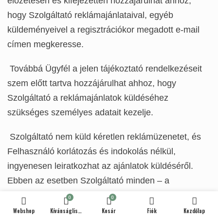
előzetesen és kifejezetten hozzájárulhat ahhoz,
hogy Szolgáltató reklámajánlataival, egyéb
küldeményeivel a regisztrációkor megadott e-mail
címen megkeresse.
Továbbá Ügyfél a jelen tájékoztató rendelkezéseit
szem előtt tartva hozzájárulhat ahhoz, hogy
Szolgáltató a reklámajánlatok küldéséhez
szükséges személyes adatait kezelje.
Szolgáltató nem küld kéretlen reklámüzenetet, és
Felhasználó korlátozás és indokolás nélkül,
ingyenesen leiratkozhat az ajánlatok küldéséről.
Ebben az esetben Szolgáltató minden – a
reklámüzenetek küldéséhez szükséges – személyes
0
0
adatát törli nyilvántartásából.
Webshop
Kívánságlista
Kosár
Fiók
Kezdőlap