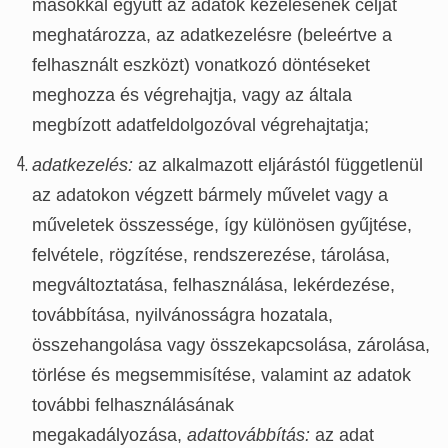
másokkal együtt az adatok kezelésének célját
meghatározza, az adatkezelésre (beleértve a
felhasznált eszközt) vonatkozó döntéseket
meghozza és végrehajtja, vagy az általa
megbízott adatfeldolgozóval végrehajtatja;
adatkezelés:
az alkalmazott eljárástól függetlenül
az adatokon végzett bármely művelet vagy a
műveletek összessége, így különösen gyűjtése,
felvétele, rögzítése, rendszerezése, tárolása,
megváltoztatása, felhasználása, lekérdezése,
továbbítása, nyilvánosságra hozatala,
összehangolása vagy összekapcsolása, zárolása,
törlése és megsemmisítése, valamint az adatok
további felhasználásának
megakadályozása,
adattovábbítás:
az adat