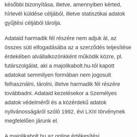
későbbi bizonyítása, illetve, amennyiben kérted,
hírlevél küldése céljából, illetve statisztikai adatok
gyűjtési céljából tárolja.
Adataid harmadik fél részére nem adjuk át, az
összes süti elfogadásába az a szerződés teljesítése
érdekében alvállalkozónkként működik közre, pl.
futárszolgálat, aki a majolikabolt.hu-tól kapott
adatokat semmilyen formában nem jogosult
felhasználni, tárolni, illetve harmadik fél részére
továbbadni. Adataid kezelésekor a Személyes
adatok védelméről és a közérdekű adatok
nyilvánosságáról szóló 1992. évi LXIII törvénynek
megfelelően járunk el.
A majolikabolt.hu az online értékesítési