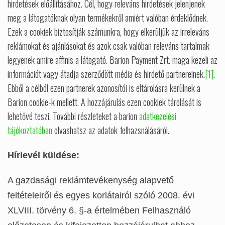
hirdetések előállításához. Cél, hogy releváns hirdetések jelenjenek
meg a látogatóknak olyan termékekről amiért valóban érdeklődnek.
Ezek a cookiek biztosítják számunkra, hogy elkerüljük az irreleváns
reklámokat és ajánlásokat és azok csak valóban releváns tartalmak
legyenek amire affinis a látogató. Barion Payment Zrt. maga kezeli az
információt vagy átadja szerződött média és hirdető partnereinek.
[1]
.
Ebből a célból ezen partnerek azonosítói is eltárolásra kerülnek a
Barion cookie-k mellett. A hozzájárulás ezen cookiek tárolását is
lehetővé teszi. További részleteket a barion
adatkezelési
tájékoztatóban
olvashatsz az adatok felhazsnálásáról.
Hírlevél küldése:
A gazdasági reklámtevékenység alapvető
feltételeiről és egyes korlátairól szóló 2008. évi
XLVIII. törvény 6. §-a értelmében Felhasználó