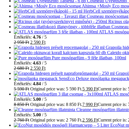
Cosmeau Üvegtisztító T
Ahimsa +Mosly Eco mo
HerbCell szemörnyékápo
Cosmeau mosócsomag - 
Ricinus ol
Cosmeau i
ATLAS mosóparfü
Értékelés:
4.76
/ 5
2 950
Ft
2 590
Ft
Grapoila hid
Caleido oki
Pure mosóparfüm - 9 féle illatban, 100ml
Értékelés:
4.63
/ 5
2 680
Ft
2 550
Ft
Grapoi
SensEco Deluxe mosólapka megapack
Értékelés:
4.84
/ 5
5 590
Ft
Original price was: 5 590 Ft.
5 390
Ft
Current price is: 
ATLAS mosópa
Értékelés:
5.00
/ 5
8 850
Ft
Original price was: 8 850 Ft.
7 990
Ft
Current price is: 
Cleanne mosóparfüm illatmin
Értékelés:
5.00
/ 5
2 760
Ft
Original price was: 2 760 Ft.
2 596
Ft
Current price is: 
EcoNut mo