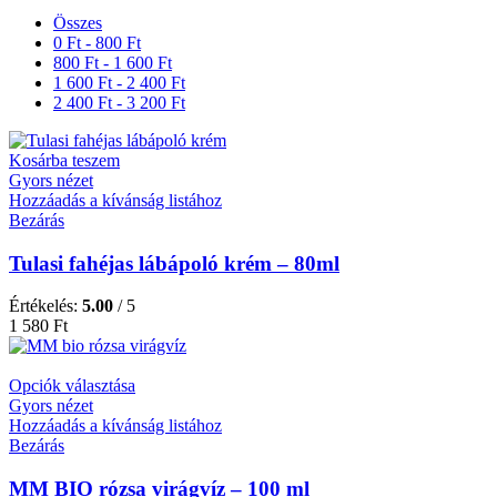
Összes
0
Ft
-
800
Ft
800
Ft
-
1 600
Ft
1 600
Ft
-
2 400
Ft
2 400
Ft
-
3 200
Ft
Kosárba teszem
Gyors nézet
Hozzáadás a kívánság listához
Bezárás
Tulasi fahéjas lábápoló krém – 80ml
Értékelés:
5.00
/ 5
1 580
Ft
Opciók választása
Gyors nézet
Hozzáadás a kívánság listához
Bezárás
MM BIO rózsa virágvíz – 100 ml