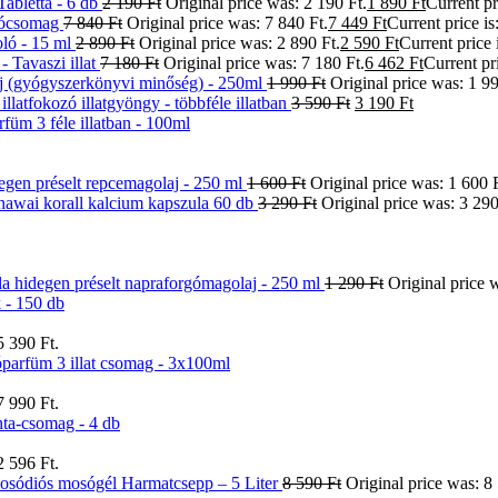
abletta - 6 db
2 190
Ft
Original price was: 2 190 Ft.
1 890
Ft
Current pr
sócsomag
7 840
Ft
Original price was: 7 840 Ft.
7 449
Ft
Current price is
ló - 15 ml
2 890
Ft
Original price was: 2 890 Ft.
2 590
Ft
Current price 
Tavaszi illat
7 180
Ft
Original price was: 7 180 Ft.
6 462
Ft
Current pri
aj (gyógyszerkönyvi minőség) - 250ml
1 990
Ft
Original price was: 1 99
llatfokozó illatgyöngy - többféle illatban
3 590
Ft
3 190
Ft
m 3 féle illatban - 100ml
egen préselt repcemagolaj - 250 ml
1 600
Ft
Original price was: 1 600 F
nawai korall kalcium kapszula 60 db
3 290
Ft
Original price was: 3 290
la hidegen préselt napraforgómagolaj - 250 ml
1 290
Ft
Original price 
 - 150 db
5 390 Ft.
rfüm 3 illat csomag - 3x100ml
7 990 Ft.
ta-csomag - 4 db
2 596 Ft.
sódiós mosógél Harmatcsepp – 5 Liter
8 590
Ft
Original price was: 8