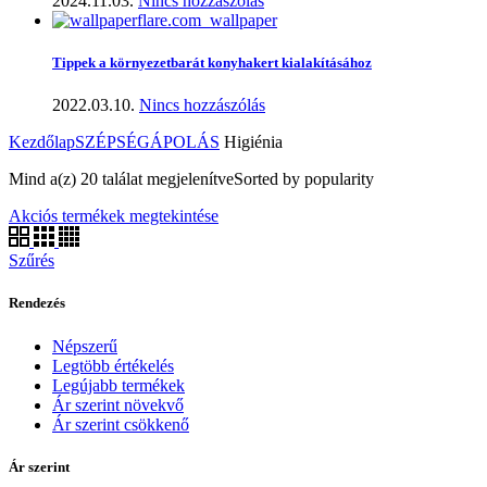
2024.11.03.
Nincs hozzászólás
Tippek a környezetbarát konyhakert kialakításához
2022.03.10.
Nincs hozzászólás
Kezdőlap
SZÉPSÉGÁPOLÁS
Higiénia
Mind a(z) 20 találat megjelenítve
Sorted by popularity
Akciós termékek megtekintése
Szűrés
Rendezés
Népszerű
Legtöbb értékelés
Legújabb termékek
Ár szerint növekvő
Ár szerint csökkenő
Ár szerint