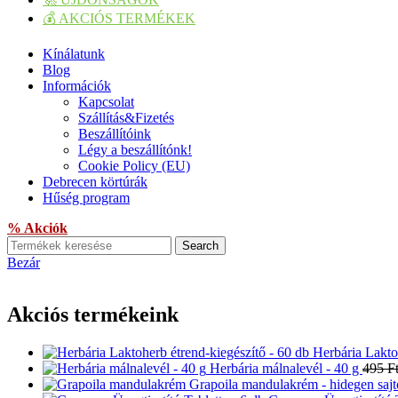
💰 AKCIÓS TERMÉKEK
Kínálatunk
Blog
Információk
Kapcsolat
Szállítás&Fizetés
Beszállítóink
Légy a beszállítónk!
Cookie Policy (EU)
Debrecen körtúrák
Hűség program
% Akciók
Search
Bezár
Akciós termékeink
Herbária Lakto
Herbária málnalevél - 40 g
495
F
Grapoila mandulakrém - hidegen sajt