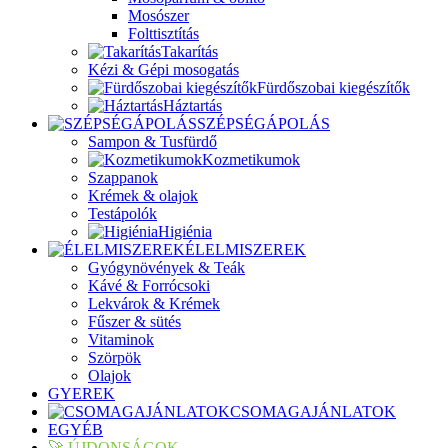
Mosószer
Folttisztítás
Takarítás
Kézi & Gépi mosogatás
Fürdőszobai kiegészítők
Háztartás
SZÉPSÉGÁPOLÁS
Sampon & Tusfürdő
Kozmetikumok
Szappanok
Krémek & olajok
Testápolók
Higiénia
ÉLELMISZEREK
Gyógynövények & Teák
Kávé & Forrócsoki
Lekvárok & Krémek
Fűszer & sütés
Vitaminok
Szörpök
Olajok
GYEREK
CSOMAGAJÁNLATOK
EGYÉB
🚀 ÚJDONSÁGOK