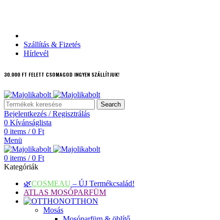
Ajándékutalvány
Szállítás & Fizetés
Hírlevél
30.000 FT FELETT CSOMAGOD INGYEN SZÁLLÍTJUK!
Search
Bejelentkezés / Regisztrálás
0
Kívánságlista
0
items
/
0
Ft
Menü
0
items
/
0
Ft
Kategóriák
🌿
COSMEAU
– ÚJ Termékcsalád!
ATLAS MOSÓPARFÜM
OTTHON
Mosás
Mosóparfüm & öblítő