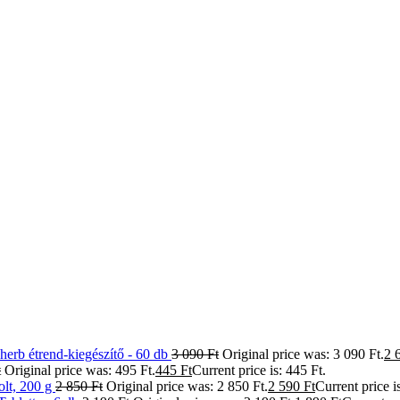
herb étrend-kiegészítő - 60 db
3 090
Ft
Original price was: 3 090 Ft.
2 
t
Original price was: 495 Ft.
445
Ft
Current price is: 445 Ft.
olt, 200 g
2 850
Ft
Original price was: 2 850 Ft.
2 590
Ft
Current price i