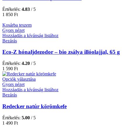
Értékelés:
4.83
/ 5
1 850
Ft
Kosárba teszem
Gyors nézet
Hozzáadás a kívánság listához
Bezárás
Eco-Z hónaljdezodor – bio zsálya illóolajjal, 65 g
Értékelés:
4.20
/ 5
1 590
Ft
Opciók választása
Gyors nézet
Hozzáadás a kívánság listához
Bezárás
Redecker natúr körömkefe
Értékelés:
5.00
/ 5
1 490
Ft