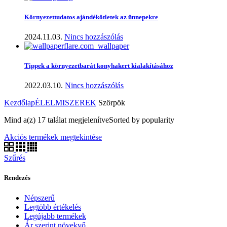
Környezettudatos ajándékötletek az ünnepekre
2024.11.03.
Nincs hozzászólás
Tippek a környezetbarát konyhakert kialakításához
2022.03.10.
Nincs hozzászólás
Kezdőlap
ÉLELMISZEREK
Szörpök
Mind a(z) 17 találat megjelenítve
Sorted by popularity
Akciós termékek megtekintése
Szűrés
Rendezés
Népszerű
Legtöbb értékelés
Legújabb termékek
Ár szerint növekvő