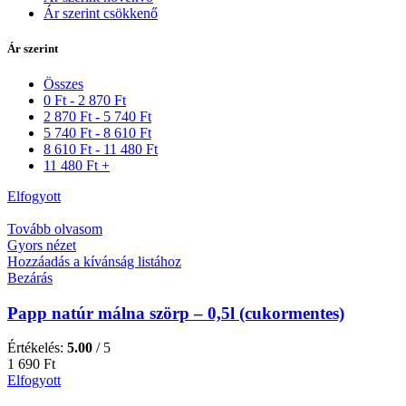
Ár szerint csökkenő
Ár szerint
Összes
0
Ft
-
2 870
Ft
2 870
Ft
-
5 740
Ft
5 740
Ft
-
8 610
Ft
8 610
Ft
-
11 480
Ft
11 480
Ft
+
Elfogyott
Tovább olvasom
Gyors nézet
Hozzáadás a kívánság listához
Bezárás
Papp natúr málna szörp – 0,5l (cukormentes)
Értékelés:
5.00
/ 5
1 690
Ft
Elfogyott