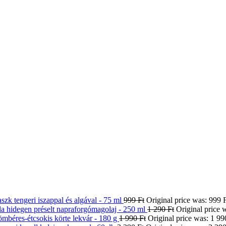
zk tengeri iszappal és algával - 75 ml
999
Ft
Original price was: 999 F
la hidegen préselt napraforgómagolaj - 250 ml
1 290
Ft
Original price 
mbéres-étcsokis körte lekvár - 180 g
1 990
Ft
Original price was: 1 99