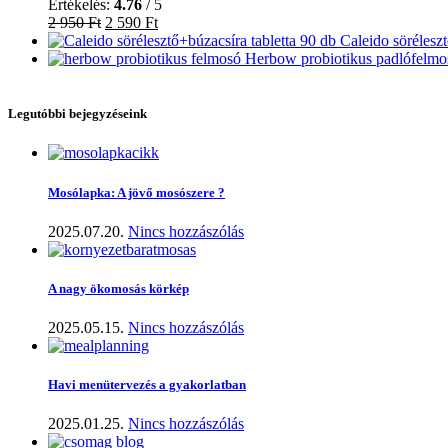
Értékelés:
4.76
/ 5
2 950
Ft
2 590
Ft
Caleido sörélesz
Herbow probiotikus padlófelmosó
Legutóbbi bejegyzéseink
Mosólapka: A jövő mosószere ?
2025.07.20.
Nincs hozzászólás
A nagy ökomosás körkép
2025.05.15.
Nincs hozzászólás
Havi menütervezés a gyakorlatban
2025.01.25.
Nincs hozzászólás