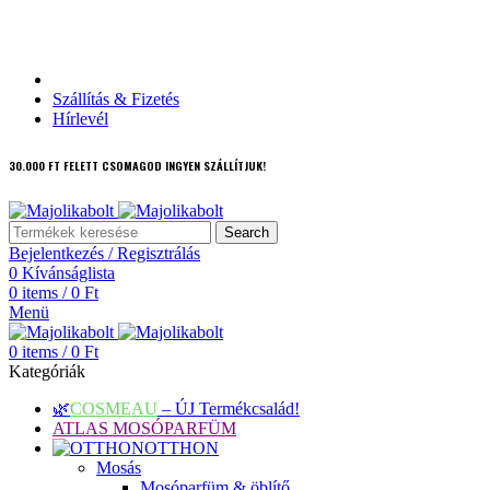
Ajándékutalvány
Szállítás & Fizetés
Hírlevél
30.000 FT FELETT CSOMAGOD INGYEN SZÁLLÍTJUK!
Search
Bejelentkezés / Regisztrálás
0
Kívánságlista
0
items
/
0
Ft
Menü
0
items
/
0
Ft
Kategóriák
🌿
COSMEAU
– ÚJ Termékcsalád!
ATLAS MOSÓPARFÜM
OTTHON
Mosás
Mosóparfüm & öblítő