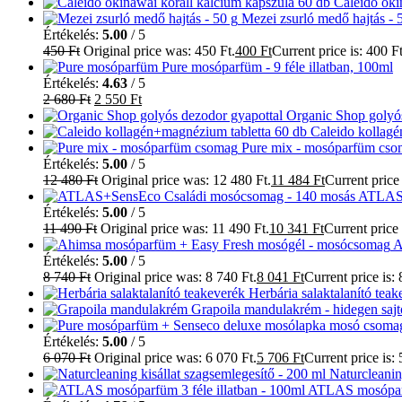
Caleido oki
Mezei zsurló medő hajtás - 
Értékelés:
5.00
/ 5
450
Ft
Original price was: 450 Ft.
400
Ft
Current price is: 400 Ft
Pure mosóparfüm - 9 féle illatban, 100ml
Értékelés:
4.63
/ 5
2 680
Ft
2 550
Ft
Organic Shop golyós
Caleido kollag
Pure mix - mosóparfüm cs
Értékelés:
5.00
/ 5
12 480
Ft
Original price was: 12 480 Ft.
11 484
Ft
Current price 
ATLAS+
Értékelés:
5.00
/ 5
11 490
Ft
Original price was: 11 490 Ft.
10 341
Ft
Current price 
A
Értékelés:
5.00
/ 5
8 740
Ft
Original price was: 8 740 Ft.
8 041
Ft
Current price is: 
Herbária salaktalanító tea
Grapoila mandulakrém - hidegen sajt
Értékelés:
5.00
/ 5
6 070
Ft
Original price was: 6 070 Ft.
5 706
Ft
Current price is: 
Naturcleanin
ATLAS mosóparfü