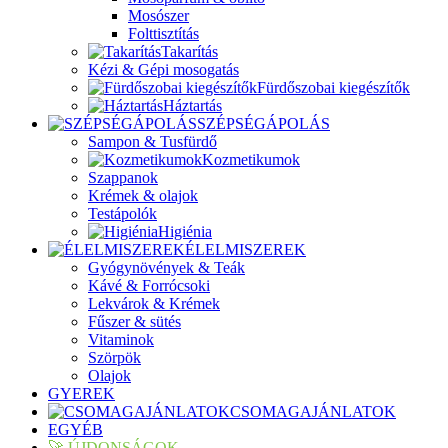
Mosószer
Folttisztítás
Takarítás
Kézi & Gépi mosogatás
Fürdőszobai kiegészítők
Háztartás
SZÉPSÉGÁPOLÁS
Sampon & Tusfürdő
Kozmetikumok
Szappanok
Krémek & olajok
Testápolók
Higiénia
ÉLELMISZEREK
Gyógynövények & Teák
Kávé & Forrócsoki
Lekvárok & Krémek
Fűszer & sütés
Vitaminok
Szörpök
Olajok
GYEREK
CSOMAGAJÁNLATOK
EGYÉB
🚀 ÚJDONSÁGOK