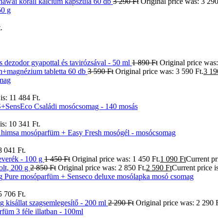
nawai korall kalcium kapszula 60 db
3 290
Ft
Original price was: 3 290
50 g
.
 dezodor gyapottal és tavirózsával - 50 ml
1 890
Ft
Original price was:
én+magnézium tabletta 60 db
3 590
Ft
Original price was: 3 590 Ft.
3 1
omag
is: 11 484 Ft.
SensEco Családi mosócsomag - 140 mosás
is: 10 341 Ft.
himsa mosóparfüm + Easy Fresh mosógél - mosócsomag
8 041 Ft.
keverék - 100 g
1 450
Ft
Original price was: 1 450 Ft.
1 090
Ft
Current pri
olt, 200 g
2 850
Ft
Original price was: 2 850 Ft.
2 590
Ft
Current price i
Pure mosóparfüm + Senseco deluxe mosólapka mosó csomag
5 706 Ft.
g kisállat szagsemlegesítő - 200 ml
2 290
Ft
Original price was: 2 290 F
m 3 féle illatban - 100ml