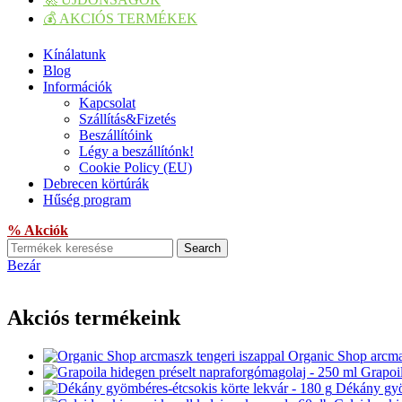
💰 AKCIÓS TERMÉKEK
Kínálatunk
Blog
Információk
Kapcsolat
Szállítás&Fizetés
Beszállítóink
Légy a beszállítónk!
Cookie Policy (EU)
Debrecen körtúrák
Hűség program
% Akciók
Search
Bezár
Akciós termékeink
Organic Shop arcmas
Grapoi
Dékány gyö