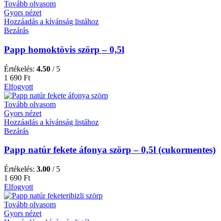
Tovább olvasom
Gyors nézet
Hozzáadás a kívánság listához
Bezárás
Papp homoktövis szörp – 0,5l
Értékelés:
4.50
/ 5
1 690
Ft
Elfogyott
Tovább olvasom
Gyors nézet
Hozzáadás a kívánság listához
Bezárás
Papp natúr fekete áfonya szörp – 0,5l (cukormentes)
Értékelés:
3.00
/ 5
1 690
Ft
Elfogyott
Tovább olvasom
Gyors nézet