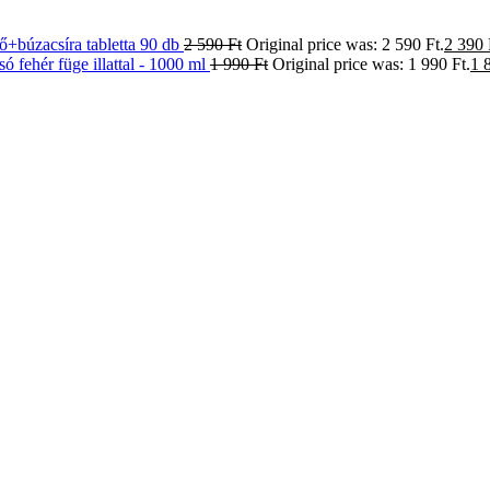
tő+búzacsíra tabletta 90 db
2 590
Ft
Original price was: 2 590 Ft.
2 390
 fehér füge illattal - 1000 ml
1 990
Ft
Original price was: 1 990 Ft.
1 