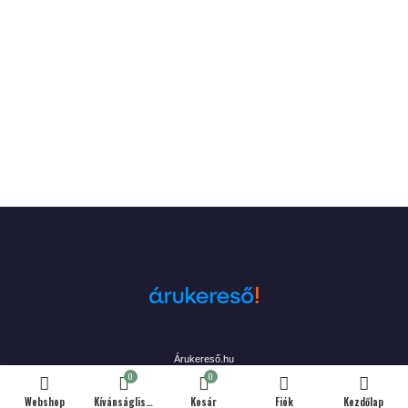
Árukereső.hu
0
0
Webshop
Kívánságlista
Kosár
Fiók
Kezdőlap