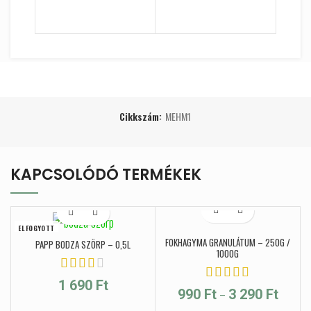
Cikkszám:
MEHM1
KAPCSOLÓDÓ TERMÉKEK
ELFOGYOTT
FOKHAGYMA GRANULÁTUM – 250G /
PAPP BODZA SZÖRP – 0,5L
1000G
1 690
Ft
Ártarto
–
990
Ft
3 290
Ft
990 Ft