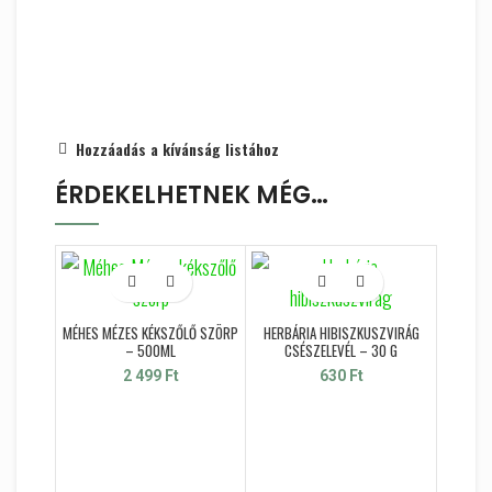
Hozzáadás a kívánság listához
ÉRDEKELHETNEK MÉG…
MÉHES MÉZES KÉKSZŐLŐ SZÖRP
HERBÁRIA HIBISZKUSZVIRÁG
– 500ML
CSÉSZELEVÉL – 30 G
2 499
Ft
630
Ft
PA