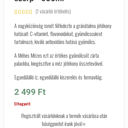
(
1
vásárlói értékelés)
A nagyközönség ismét fölfedezte a gránátalma jótékony
hatásait: C-vitamint, flavonoidokat, gyümölcscukrot
tartalmazó, kiváló antioxidáns hatású gyümölcs.
A Méhes Mézes ezt az értékes gyümölcsöt zárta
palackba, kiegészítve a méz jótékony összetevőivel.
Egyedülálló íz, egyedülálló kiszerelés és formavilág.
2 499
Ft
Elfogyott
Regisztrált vásárlóinknak a termék vásárlása után
hűségpontot írunk jóvá!⭐