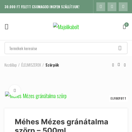
30.000 FT FELETT CSOMAGOD INGYEN SZÁLLÍTJUK!
0
Kezdőlap
ÉLELMISZEREK
Szörpök
Click to enlarge
ELFOGYOTT
Méhes Mézes gránátalma
szörp – 500ml
K