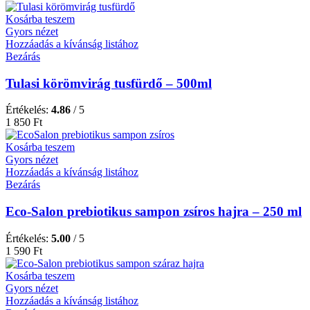
Kosárba teszem
Gyors nézet
Hozzáadás a kívánság listához
Bezárás
Tulasi körömvirág tusfürdő – 500ml
Értékelés:
4.86
/ 5
1 850
Ft
Kosárba teszem
Gyors nézet
Hozzáadás a kívánság listához
Bezárás
Eco-Salon prebiotikus sampon zsíros hajra – 250 ml
Értékelés:
5.00
/ 5
1 590
Ft
Kosárba teszem
Gyors nézet
Hozzáadás a kívánság listához