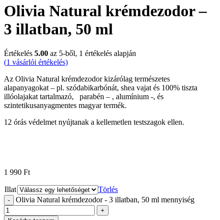
Olivia Natural krémdezodor –
3 illatban, 50 ml
Értékelés
5.00
az 5-ből,
1
értékelés alapján
(
1
vásárlói értékelés)
Az Olivia Natural krémdezodor kizárólag természetes
alapanyagokat – pl. szódabikarbónát, shea vajat és 100% tiszta
illóolajakat tartalmazó, parabén – , alumínium -, és
szintetikusanyagmentes magyar termék.
12 órás védelmet nyújtanak a kellemetlen testszagok ellen.
1 990
Ft
Illat
Törlés
Olivia Natural krémdezodor - 3 illatban, 50 ml mennyiség