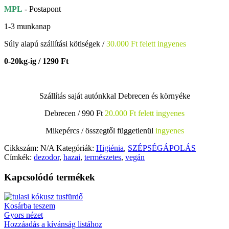
MPL
- Postapont
1-3 munkanap
Súly alapú szállítási kötlségek /
30.000 Ft felett ingyenes
0-20kg-ig / 1290 Ft
Szállítás saját autónkkal Debrecen és környéke
Debrecen / 990 Ft
20.000 Ft felett ingyenes
Mikepércs /
összegtől függetlenül
ingyenes
Cikkszám:
N/A
Kategóriák:
Higiénia
,
SZÉPSÉGÁPOLÁS
Címkék:
dezodor
,
hazai
,
természetes
,
vegán
Kapcsolódó termékek
Kosárba teszem
Gyors nézet
Hozzáadás a kívánság listához