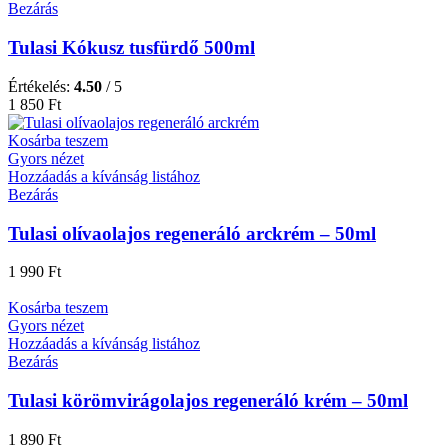
Bezárás
Tulasi Kókusz tusfürdő 500ml
Értékelés:
4.50
/ 5
1 850
Ft
Kosárba teszem
Gyors nézet
Hozzáadás a kívánság listához
Bezárás
Tulasi olívaolajos regeneráló arckrém – 50ml
1 990
Ft
Kosárba teszem
Gyors nézet
Hozzáadás a kívánság listához
Bezárás
Tulasi körömvirágolajos regeneráló krém – 50ml
1 890
Ft