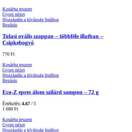
Kosárba teszem
Gyors nézet
Hozzáadás a kívánság listához
Bezárás
Tulasi ovális szappan – többféle illatban –
Csipkebogyó
770
Ft
Kosárba teszem
Gyors nézet
Hozzáadás a kívánság listához
Bezárás
Eco-Z epres álom szilárd sampon – 72 g
Értékelés:
4.67
/ 5
1 680
Ft
Kosárba teszem
Gyors nézet
Hozzáadás a kívánság listához