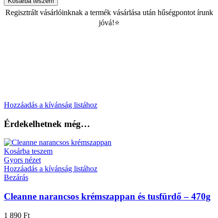
Kosárba teszem
Regisztrált vásárlóinknak a termék vásárlása után hűségpontot írunk
jóvá!⭐
Hozzáadás a kívánság listához
Érdekelhetnek még…
Kosárba teszem
Gyors nézet
Hozzáadás a kívánság listához
Bezárás
Cleanne narancsos krémszappan és tusfürdő – 470g
1 890
Ft