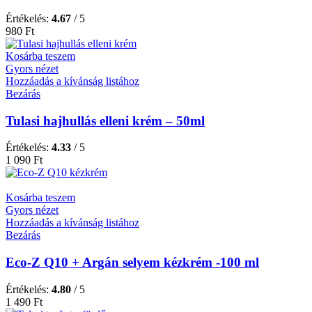
Értékelés:
4.67
/ 5
980
Ft
Kosárba teszem
Gyors nézet
Hozzáadás a kívánság listához
Bezárás
Tulasi hajhullás elleni krém – 50ml
Értékelés:
4.33
/ 5
1 090
Ft
Kosárba teszem
Gyors nézet
Hozzáadás a kívánság listához
Bezárás
Eco-Z Q10 + Argán selyem kézkrém -100 ml
Értékelés:
4.80
/ 5
1 490
Ft