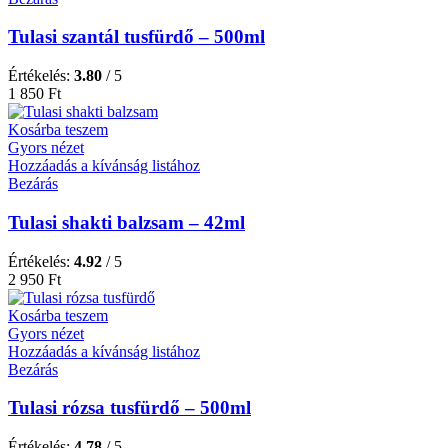
Tulasi szantál tusfürdő – 500ml
Értékelés:
3.80
/ 5
1 850
Ft
Kosárba teszem
Gyors nézet
Hozzáadás a kívánság listához
Bezárás
Tulasi shakti balzsam – 42ml
Értékelés:
4.92
/ 5
2 950
Ft
Kosárba teszem
Gyors nézet
Hozzáadás a kívánság listához
Bezárás
Tulasi rózsa tusfürdő – 500ml
Értékelés:
4.78
/ 5