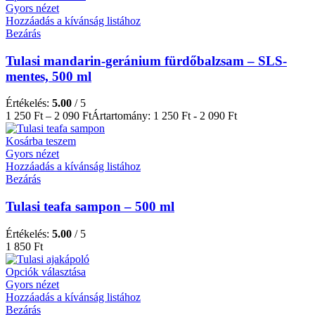
Gyors nézet
Hozzáadás a kívánság listához
Bezárás
Tulasi mandarin-geránium fürdőbalzsam – SLS-
mentes, 500 ml
Értékelés:
5.00
/ 5
1 250
Ft
–
2 090
Ft
Ártartomány: 1 250 Ft - 2 090 Ft
Kosárba teszem
Gyors nézet
Hozzáadás a kívánság listához
Bezárás
Tulasi teafa sampon – 500 ml
Értékelés:
5.00
/ 5
1 850
Ft
Opciók választása
Gyors nézet
Hozzáadás a kívánság listához
Bezárás