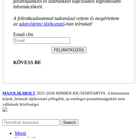
posztotjainkról és üzletünkkel kapcsolatos legfontosabb
információkról.
A feliratkozásommal tudomásul vettem és megértettem
az
adatvédelmi tájékoztató
-ban leírtakat!
Email cím
FELIRATKOZÁS
KÖVESS BE
MAJOLIKABOLT
2021-2026 MINDEN JOG FENNTARTVA
. A feltüntetett
képek, leírások tájékoztató jellegűek, az esetleges pontatlanságokért nem
vállalunk felelősséget
Search
Menü