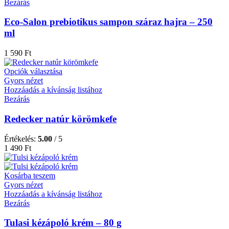
Bezárás
Eco-Salon prebiotikus sampon száraz hajra – 250
ml
1 590
Ft
Opciók választása
Gyors nézet
Hozzáadás a kívánság listához
Bezárás
Redecker natúr körömkefe
Értékelés:
5.00
/ 5
1 490
Ft
Kosárba teszem
Gyors nézet
Hozzáadás a kívánság listához
Bezárás
Tulasi kézápoló krém – 80 g