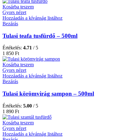
Kosárba teszem
Gyors nézet
Hozzáadás a kívánság listához
Bezárás
Tulasi teafa tusfürdő – 500ml
Értékelés:
4.71
/ 5
1 850
Ft
Kosárba teszem
Gyors nézet
Hozzáadás a kívánság listához
Bezárás
Tulasi körömvirág sampon – 500ml
Értékelés:
5.00
/ 5
1 890
Ft
Kosárba teszem
Gyors nézet
Hozzáadás a kívánság listához
Bezárás