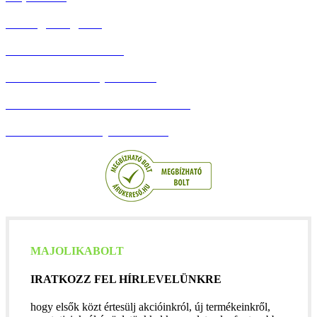
Hűség Program
Debreceni Körtúrák
Adatvédelmi Tájékoztató
Általános szerződési feltételek
Barion Bankkártyás fizetés
MAJOLIKABOLT
IRATKOZZ FEL HÍRLEVELÜNKRE
hogy elsők közt értesülj akcióinkról, új termékeinkről,