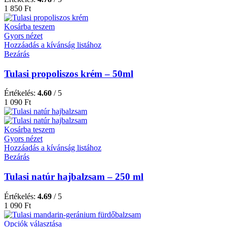
1 850
Ft
Kosárba teszem
Gyors nézet
Hozzáadás a kívánság listához
Bezárás
Tulasi propoliszos krém – 50ml
Értékelés:
4.60
/ 5
1 090
Ft
Kosárba teszem
Gyors nézet
Hozzáadás a kívánság listához
Bezárás
Tulasi natúr hajbalzsam – 250 ml
Értékelés:
4.69
/ 5
1 090
Ft
Opciók választása