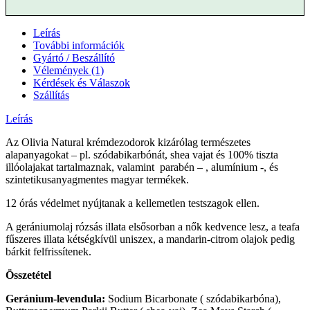
Leírás
További információk
Gyártó / Beszállító
Vélemények (1)
Kérdések és Válaszok
Szállítás
Leírás
Az Olivia Natural krémdezodorok kizárólag természetes
alapanyagokat – pl. szódabikarbónát, shea vajat és 100% tiszta
illóolajakat tartalmaznak, valamint parabén – , alumínium -, és
szintetikusanyagmentes magyar termékek.
12 órás védelmet nyújtanak a kellemetlen testszagok ellen.
A gerániumolaj rózsás illata elsősorban a nők kedvence lesz, a teafa
fűszeres illata kétségkívül uniszex, a mandarin-citrom olajok pedig
bárkit felfrissítenek.
Összetétel
Geránium-levendula:
Sodium Bicarbonate
( szódabikarbóna),