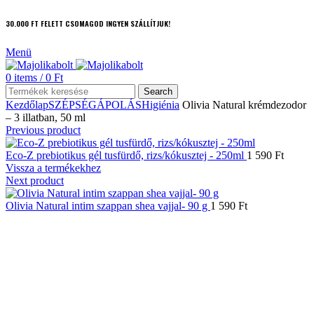
30.000 FT FELETT CSOMAGOD INGYEN SZÁLLÍTJUK!
Menü
0
items
/
0
Ft
Search
Kezdőlap
SZÉPSÉGÁPOLÁS
Higiénia
Olivia Natural krémdezodor
– 3 illatban, 50 ml
Previous product
Eco-Z prebiotikus gél tusfürdő, rizs/kókusztej - 250ml
1 590
Ft
Vissza a termékekhez
Next product
Olivia Natural intim szappan shea vajjal- 90 g
1 590
Ft
Click to enlarge