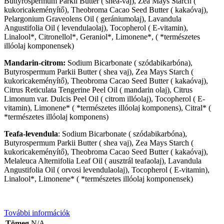
Buttyrospermum Parkii Butter
( shea-vaj),
Zea Mays Starch
(
kukoricakeményítő),
Theobroma Cacao Seed Butter
( kakaóvaj),
Pelargonium Graveolens Oil
( gerániumolaj),
Lavandula
Angustifolia Oil
( levendulaolaj),
Tocopherol
( E-vitamin),
Linalool*, Citronellol*, Geraniol*, Limonene*,
( *természetes
illóolaj komponensek)
Mandarin-citrom:
Sodium Bicarbonate
( szódabikarbóna),
Butyrospermum Parkii Butter
( shea vaj),
Zea Mays Starch
(
kukoricakeményítő),
Theobroma Cacao Seed Butter
( kakaóvaj),
Citrus Reticulata Tengerine Peel Oil
( mandarin olaj),
Citrus
Limonum var. Dulcis Peel Oil
( citrom illóolaj),
Tocopherol
( E-
vitamin),
Limonene*
( *természetes illóolaj komponens),
Citral*
(
*természetes illóolaj komponens)
Teafa-levendula
:
Sodium Bicarbonate
( szódabikarbóna),
Butyrospermum Parkii Butter
( shea vaj),
Zea Mays Starch
(
kukoricakeményítő),
Theobroma Cacao Seed Butter
( kakaóvaj),
Melaleuca Alternifolia Leaf Oil
( ausztrál teafaolaj),
Lavandula
Angustifolia Oil
( orvosi levendulaolaj),
Tocopherol
( E-vitamin),
Linalool*, Limonene*
( *természetes illóolaj komponensek)
További információk
Tömeg
N/A