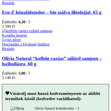
Bezárás
Eco-Z hónaljdezodor – bio zsálya illóolajjal, 65 g
Értékelés:
4.20
/ 5
1 590
Ft
Kosárba teszem
Gyors nézet
Hozzáadás a kívánság listához
Bezárás
Olivia Natural “koffein varázs” szilárd sampon –
hajhullásra, 60 g
Értékelés:
5.00
/ 5
3 140
Ft
💖Vásárolj most hozzá kedvezményesen az alábbi
termékek közűl (kedvedre variálhatod):
Olivia Natural krémdezodor - 3