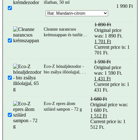
illatban, 50 ml
1 990
Ft
1 890
Ft
Cleanne narancsos
Original price
krémszappan és tusfürdő
was: 1 890 Ft.
- 470g
1 701
Ft
Current price is: 1
701 Ft.
1 590
Ft
Eco-Z hónaljdezodor -
Original price
bio zsálya illóolajjal, 65
was: 1 590 Ft.
g
1 431
Ft
Current price is: 1
431 Ft.
1 680
Ft
Eco-Z epres álom
Original price was:
szilárd sampon - 72 g
1 680 Ft.
1 512
Ft
Current price is: 1
512 Ft.