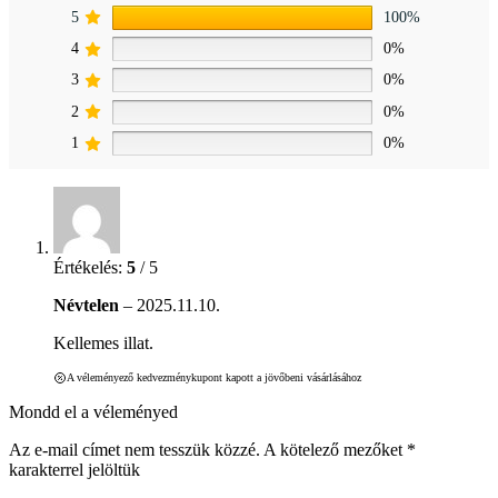
5
100%
4
0%
3
0%
2
0%
1
0%
Értékelés:
5
/ 5
Névtelen
–
2025.11.10.
Kellemes illat.
A véleményező kedvezménykupont kapott a jövőbeni vásárlásához
Mondd el a véleményed
Az e-mail címet nem tesszük közzé.
A kötelező mezőket
*
karakterrel jelöltük