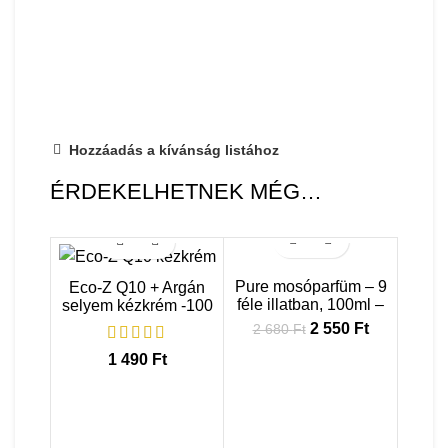
Hozzáadás a kívánság listához
ÉRDEKELHETNEK MÉG…
AKCIÓ
Pure mosóparfüm – 9
Eco-Z Q10 + Argán
féle illatban, 100ml –
selyem kézkrém -100
Glamour
ml
2 550
Original
Ft
Current
2 680
Ft
price was: 2
price
1 490
Ft
680 Ft.
is: 2
550 Ft.
C
pa