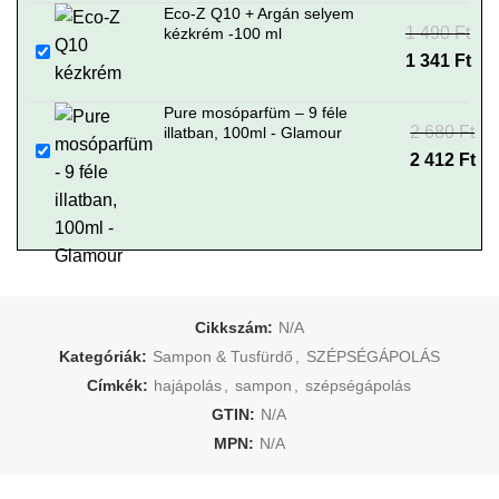
Eco-Z Q10 + Argán selyem
1 490
Original
Current
Ft
kézkrém -100 ml
price was:
1 341
price is: 1
Ft
1 490 Ft.
341 Ft.
Pure mosóparfüm – 9 féle
2 680
Original
Current
Ft
illatban, 100ml - Glamour
price was:
2 412
price is: 2
Ft
2 680 Ft.
412 Ft.
Cikkszám:
N/A
Kategóriák:
Sampon & Tusfürdő
,
SZÉPSÉGÁPOLÁS
Címkék:
hajápolás
,
sampon
,
szépségápolás
GTIN:
N/A
MPN:
N/A