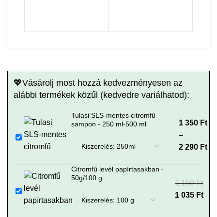
58
💖Vásárolj most hozzá kedvezményesen az
alábbi termékek közűl (kedvedre variálhatod):
Tulasi SLS-mentes citromfű
1 350
Ártartomán
Ft
sampon - 250 ml-500 ml
–
1 350 Ft - 
2 290
290 Ft
Ft
Citromfű levél papírtasakban -
50g/100 g
1 150
Original
Current
Ft
price was: 1
1 035
price is: 1
Ft
150 Ft.
035 Ft.