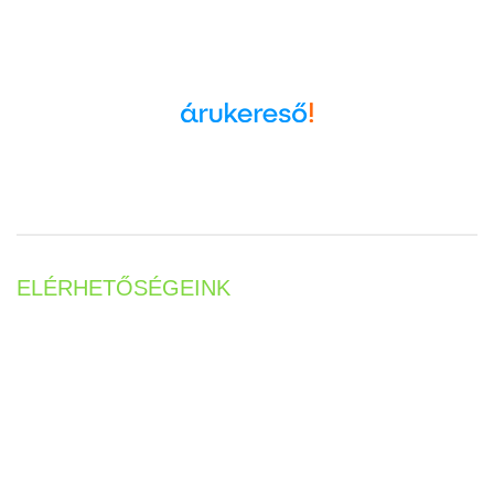
Árukereső.hu
ELÉRHETŐSÉGEINK
Tel:
+36 20 5819547
Munkanapokon 8-16 óráig!
E-mail:
info@majolikabolt.hu