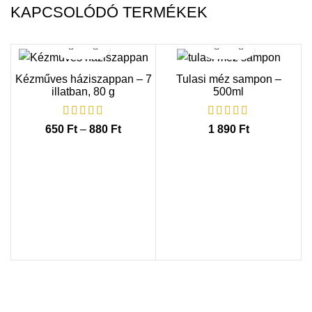
KAPCSOLÓDÓ TERMÉKEK
Kézműves háziszappan – 7
Tulasi méz sampon –
illatban, 80 g
500ml
650
Ft
–
880
Ft
Ártartomány: 650 Ft - 880 Ft
1 890
Ft