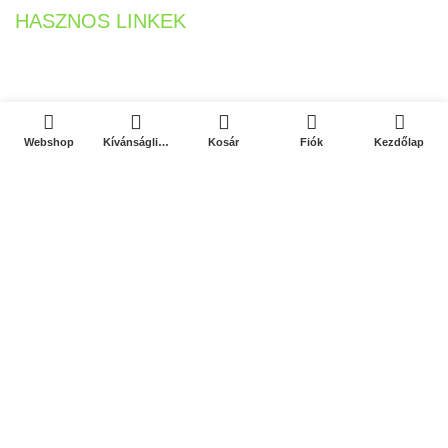
HASZNOS LINKEK
Szállítás & Fizetés
0
0
Kapcsolat
Webshop
Kívánságlista
Kosár
Fiók
Kezdőlap
Hűség Program
Debreceni Körtúrák
Adatvédelmi Tájékoztató
Általános szerződési feltételek
Barion Bankkártyás fizetés