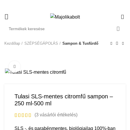
30.000 FT FELETT CSOMAGOD INGYEN SZÁLLÍTJUK!
0
Kezdőlap
SZÉPSÉGÁPOLÁS
Sampon & Tusfürdő
Click to enlarge
Tulasi SLS-mentes citromfű sampon –
250 ml-500 ml
(
3
vásárlói értékelés)
SLS -, és parabénmentes, biológiailag 100%-ban