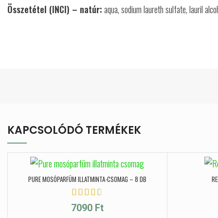
Összetétel (INCI) – natúr:
aqua, sodium laureth sulfate, lauril alc
KAPCSOLÓDÓ TERMÉKEK
PURE MOSÓPARFÜM ILLATMINTA-CSOMAG – 8 DB
RE
7090
Ft