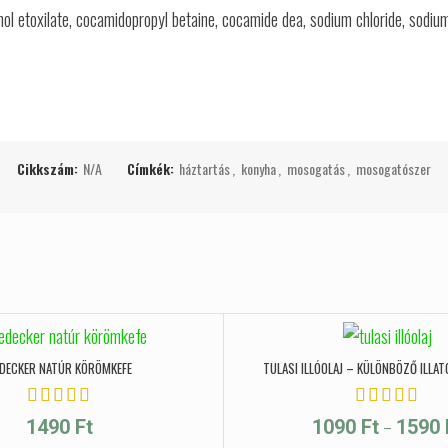
ohol etoxilate, cocamidopropyl betaine, cocamide dea, sodium chloride, sodiu
Cikkszám:
N/A
Címkék:
háztartás
,
konyha
,
mosogatás
,
mosogatószer
DECKER NATÚR KÖRÖMKEFE
TULASI ILLÓOLAJ – KÜLÖNBÖZŐ ILLAT
–
1490
Ft
1090
Ft
1590