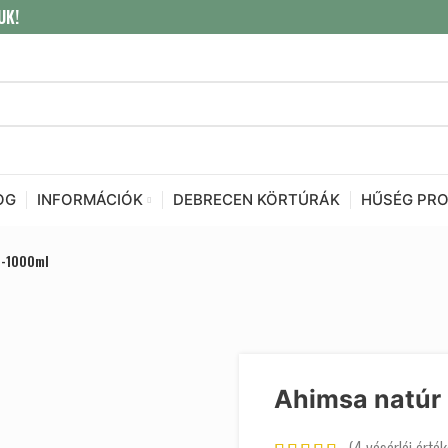
UK!
OG
INFORMÁCIÓK
DEBRECEN KÖRTÚRÁK
HŰSÉG PR
0-1000ml
Ahimsa natúr