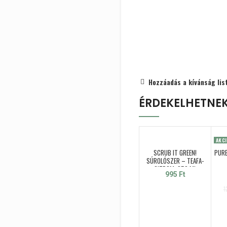
Hozzáadás a kívánság lis
ÉRDEKELHETNE
AKC
SCRUB IT GREEN!
PURE
SÚROLÓSZER – TEAFA-
CITROM, 250 ML
995
Ft
1