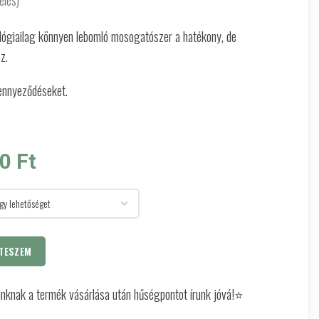
elés)
iológiailag könnyen lebomló mosogatószer a hatékony, de
z.
szennyeződéseket.
Ártartomány: 1090 Ft - 1890 Ft
90
Ft
TESZEM
óinknak a termék vásárlása után hűségpontot írunk jóvá!⭐