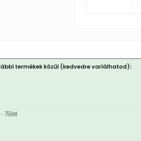
ábbi termékek közűl (kedvedre variálhatod):
l - 750ml