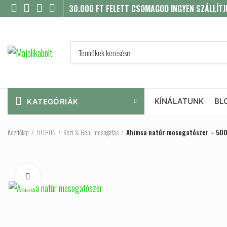
30.000 FT FELETT CSOMAGOD INGYEN SZÁLLÍTJ
KÍNÁLATUNK
BL
KATEGÓRIÁK
Kezdőlap
OTTHON
Kézi & Gépi mosogatás
Ahimsa natúr mosogatószer – 50
Click to enlarge