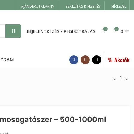
AJÁNDÉKUTALVÁNY
SZÁLLÍTÁS & FIZETÉS
HÍRLEVÉL
0
0
BEJELENTKEZÉS / REGISZTRÁLÁS
0
FT
% Akciók
OGRAM
 mosogatószer – 500-1000ml