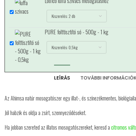
Loofco luffa szivacs mosogatáshoz
PURE folttisztító só - 500g - 1 kg
LEÍRÁS
TOVÁBBI INFORMÁCIÓ
Az Ahimsa natúr mosogatószer egy illat-, és színezékmentes, biológia
Jól habzik és oldja a zsírt, szennyeződéseket.
Ha jobban szereted az illatos mosogatószereket, keresd a
citromos vált