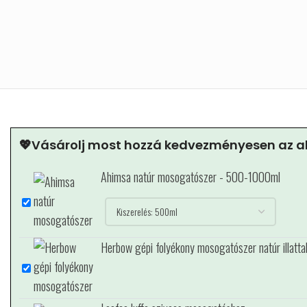
💖Vásárolj most hozzá kedvezményesen az al
Ahimsa natúr mosogatószer - 500-1000ml
Herbow gépi folyékony mosogatószer natúr illatta