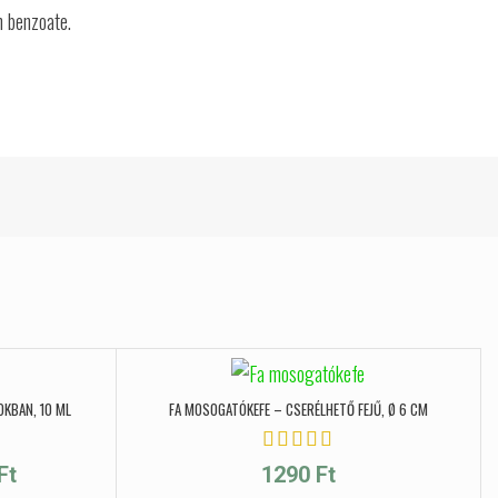
m benzoate.
OKBAN, 10 ML
FA MOSOGATÓKEFE – CSERÉLHETŐ FEJŰ, Ø 6 CM
Ártartomány: 1090 Ft - 1590 Ft
Ft
1290
Ft