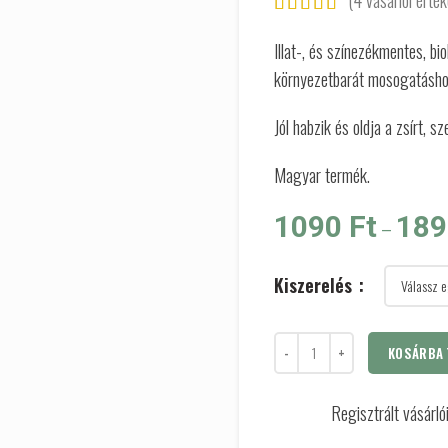
(
4
vásárlói érték
Illat-, és színezékmentes, b
környezetbarát mosogatásho
Jól habzik és oldja a zsírt, 
Magyar termék.
1090
Ft
18
–
Kiszerelés
KOSÁRBA 
Regisztrált vásárl