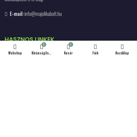
E-mail:
info@majolikabolt.hu
HASZNOS LINKEK
0
0
Webshop
Kívánságlista
Kosár
Fiók
Kezdőlap
Szállítás & Fizetés
Kapcsolat
Hűség Program
Debreceni Körtúrák
Adatvédelmi Tájékoztató
Általános szerződési feltételek