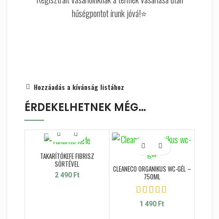
hűségpontot írunk jóvá!⭐
Hozzáadás a kívánság listához
ÉRDEKELHETNEK MÉG…
TAKARÍTÓKEFE FIBRISZ
SÖRTÉVEL
CLEANECO ORGANIKUS WC-GÉL –
2 490
Ft
750ML
1 490
Ft