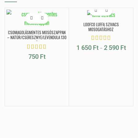
LOOFCO LUFFA SZIVACS
MOSOGATÁSHOZ
CSOMAGOLÁSMENTES MOSÓSZAPPAN
– NATÚR/CSERESZNYE/LEVENDULA 130
G
Ártart
–
1 650
Ft
2 590
Ft
1 650 
750
Ft
590