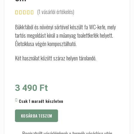
(
1
vásárlói értékelés)
Bükkfából és növényi sörtével készült fa WC-kefe, mely
tartós megoldást kínál a műanyag toalettkefék helyett.
Életciklusa végén komposztálható.
Két használat között száraz helyen tárolandó.
3 490
Ft
Csak 1 maradt készleten
KOSÁRBA TESZEM
Regisztrált vásárlóinknak a termék vásárlása után