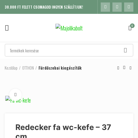
30.000 FT FELETT CSOMAGOD INGYEN SZÁLLÍTJUK!
0
Kezdőlap
OTTHON
Fürdőszobai kiegészítők
Click to enlarge
Redecker fa wc-kefe – 37
cm
K