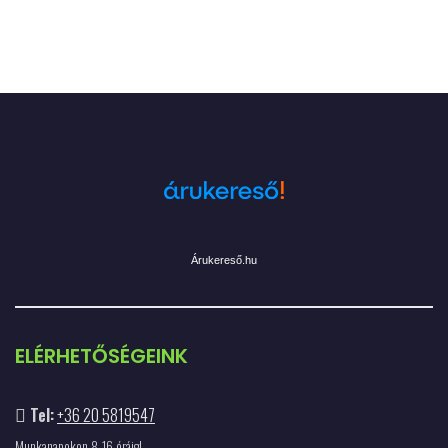
Árukereső.hu
ELÉRHETŐSÉGEINK
Tel:
+36 20 5819547
Munkanapokon 8-16 óráig!