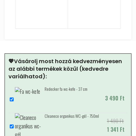
REDEC
💖Vásárolj most hozzá kedvezményesen
az alábbi termékek közűl (kedvedre
variálhatod):
Redecker fa wc-kefe - 37 cm
3 490
Ft
Cleaneco organikus WC-gél - 750ml
1 490
Original price
Current price is:
Ft
was: 1 490 Ft.
1 341
1 341 Ft.
Ft