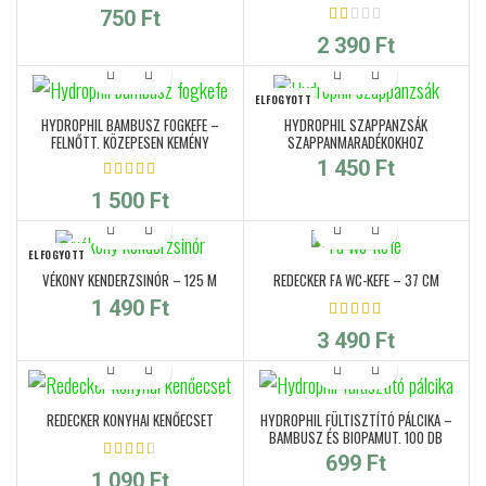
750
Ft
2 390
Ft
ELFOGYOTT
HYDROPHIL BAMBUSZ FOGKEFE –
HYDROPHIL SZAPPANZSÁK
FELNŐTT, KÖZEPESEN KEMÉNY
SZAPPANMARADÉKOKHOZ
SÖRTÉVEL
1 450
Ft
1 500
Ft
ELFOGYOTT
VÉKONY KENDERZSINÓR – 125 M
REDECKER FA WC-KEFE – 37 CM
1 490
Ft
3 490
Ft
REDECKER KONYHAI KENŐECSET
HYDROPHIL FÜLTISZTÍTÓ PÁLCIKA –
BAMBUSZ ÉS BIOPAMUT, 100 DB
699
Ft
1 090
Ft