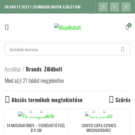
30.000 FT FELETT CSOMAGOD INGYEN SZÁLLÍTJUK!
0
Kezdőlap
Brands
Zöldbolt
Mind a(z) 21 találat megjelenítve
Sorted by popularity
Akciós termékek megtekintése
Szűrés
FA MOSOGATÓKEFE – CSERÉLHETŐ FEJŰ,
LOOFCO LUFFA SZIVACS
Ø 6 CM
MOSOGATÁSHOZ
K