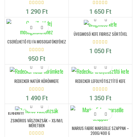
1 290
Ft
1 650
Ft
ÜVEGMOSÓ KEFE FIBRISZ SÖRTÉVEL
CSERÉLHETŐ FEJ FA MOSOGATÓKEFÉHEZ
1 050
Ft
950
Ft
REDECKER NATÚR KÖRÖMKEFE
REDECKER LEFOLYÓTISZTÍTÓ KEFE
1 490
Ft
1 350
Ft
ELFOGYOTT
ZSINÓROS VÁSZONZSÁK – XS/M/L
MÉRETBEN
MARIUS FABRE MARSEILLE SZAPPAN –
200G/400 G