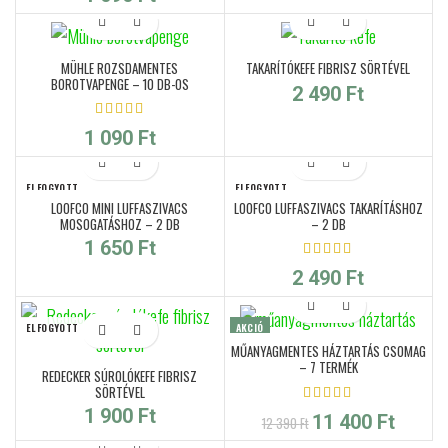
MÜHLE ROZSDAMENTES
TAKARÍTÓKEFE FIBRISZ SÖRTÉVEL
BOROTVAPENGE – 10 DB-OS
2 490
Ft
1 090
Ft
ELFOGYOTT
ELFOGYOTT
LOOFCO MINI LUFFASZIVACS
LOOFCO LUFFASZIVACS TAKARÍTÁSHOZ
MOSOGATÁSHOZ – 2 DB
– 2 DB
1 650
Ft
2 490
Ft
ELFOGYOTT
AKCIÓ
MŰANYAGMENTES HÁZTARTÁS CSOMAG
ELFOGYOTT
– 7 TERMÉK
REDECKER SÚROLÓKEFE FIBRISZ
SÖRTÉVEL
1 900
Ft
Original price was: 12
Current
11 400
Ft
12 390
Ft
390 Ft.
price