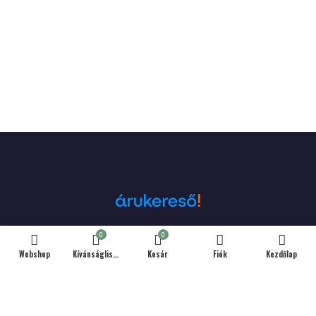
0
0
Árukereső.hu
Webshop
Kívánságlista
Kosár
Fiók
Kezdőlap