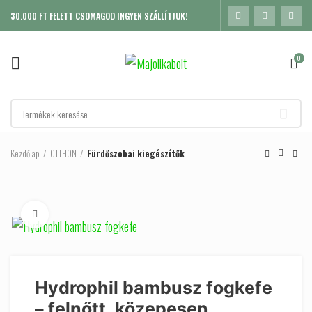
30.000 FT FELETT CSOMAGOD INGYEN SZÁLLÍTJUK!
0
Kezdőlap
OTTHON
Fürdőszobai kiegészítők
Click to enlarge
Hydrophil bambusz fogkefe
– felnőtt, közepesen
K