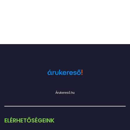
Árukereső.hu
ELÉRHETŐSÉGEINK