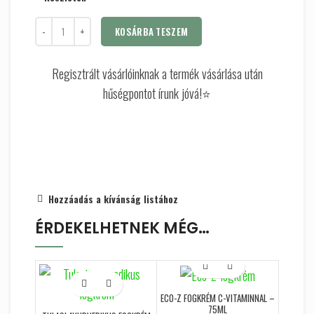
KOSÁRBA TESZEM
Regisztrált vásárlóinknak a termék vásárlása után
hűségpontot írunk jóvá!⭐
Hozzáadás a kívánság listához
ÉRDEKELHETNEK MÉG…
ECO-Z FOGKRÉM C-VITAMINNAL –
75ML