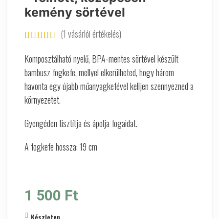
kemény sörtével
(
1
vásárlói értékelés)
Komposztálható nyelű, BPA-mentes sörtével készült
bambusz fogkefe, mellyel elkerülheted, hogy három
havonta egy újabb műanyagkefével kelljen szennyezned a
környezetet.
Gyengéden tisztítja és ápolja fogaidat.
A fogkefe hossza: 19 cm
1 500
Ft
Készleten