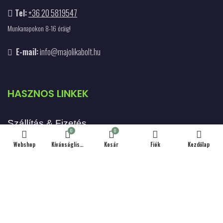
Tel:
+36 20 5819547
Munkanapokon 8-16 óráig!
E-mail:
info@majolikabolt.hu
HASZNOS LINKEK
Szállítás & Fizetés
0
0
Webshop
Kívánságlista
Kosár
Fiók
Kezdőlap
Kapcsolat
Hűség Program
Debreceni Körtúrák