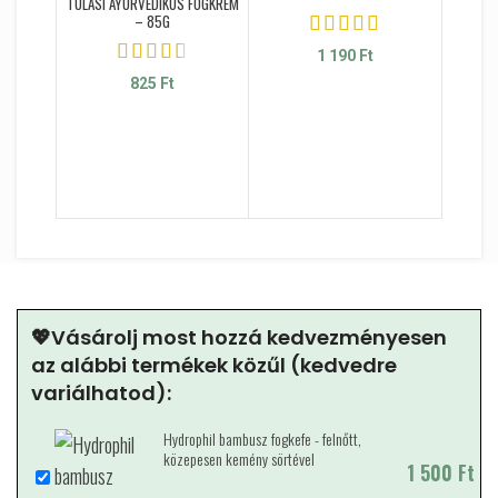
TULASI AYURVEDIKUS FOGKRÉM
– 85G
1 190
Ft
825
Ft
OLIVIA
– 
💖Vásárolj most hozzá kedvezményesen
az alábbi termékek közűl (kedvedre
variálhatod):
Hydrophil bambusz fogkefe - felnőtt,
közepesen kemény sörtével
1 500
Ft