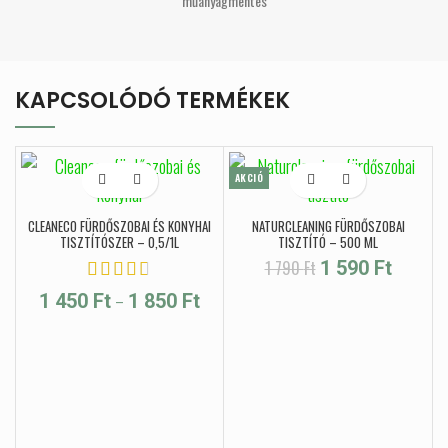
műanyagmentes
KAPCSOLÓDÓ TERMÉKEK
AKCIÓ
CLEANECO FÜRDŐSZOBAI ÉS KONYHAI
NATURCLEANING FÜRDŐSZOBAI
TISZTÍTÓSZER – 0,5/1L
TISZTÍTÓ – 500 ML
Original price was:
Current
1 790
Ft
1 590
Ft
1 790 Ft.
price
Ártartomány: 1 450 Ft - 1 850 Ft
–
1 450
Ft
1 850
Ft
is: 1
590 Ft.