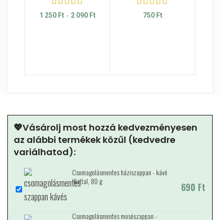
130 G
–
Ártartomány: 1 250 Ft - 2 090 Ft
1 250
Ft
2 090
Ft
750
Ft
OLIV
VARÁZS
HA
💖Vásárolj most hozzá kedvezményesen
az alábbi termékek közűl (kedvedre
variálhatod):
Csomagolásmentes háziszappan - kávé
illattal, 80 g
690
Ft
Csomagolásmentes mosószappan -