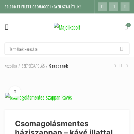
30.000 FT FELETT CSOMAGOD INGYEN SZÁLLÍTJUK!
0
Kezdőlap
SZÉPSÉGÁPOLÁS
Szappanok
Click to enlarge
Csomagolásmentes
háziszappan – kávé illattal,
K