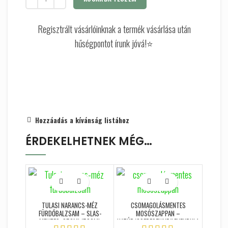
Regisztrált vásárlóinknak a termék vásárlása után
hűségpontot írunk jóvá!⭐
Hozzáadás a kívánság listához
ÉRDEKELHETNEK MÉG…
TULASI NARANCS-MÉZ
CSOMAGOLÁSMENTES
FÜRDŐBALZSAM – SLAS-
MOSÓSZAPPAN –
MENTES, 250ML/500ML
NATÚR/CSERESZNYE/LEVENDULA