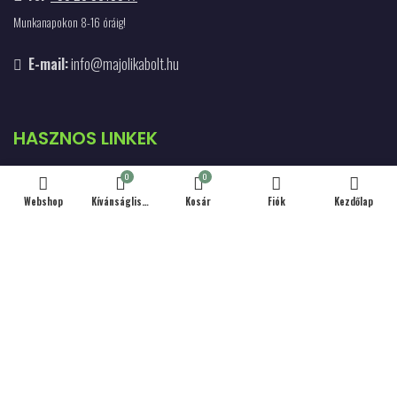
Munkanapokon 8-16 óráig!
E-mail:
info@majolikabolt.hu
HASZNOS LINKEK
0
0
Szállítás & Fizetés
Webshop
Kívánságlista
Kosár
Fiók
Kezdőlap
Kapcsolat
Hűség Program
Debreceni Körtúrák
Adatvédelmi Tájékoztató