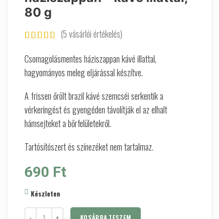
80 g
(
5
vásárlói értékelés)
Csomagolásmentes háziszappan kávé illattal,
hagyományos meleg eljárással készítve.
A frissen őrölt brazil kávé szemcséi serkentik a
vérkeringést és gyengéden távolítják el az elhalt
hámsejteket a bőrfelületekről.
Tartósítószert és színezéket nem tartalmaz.
690
Ft
Készleten
KOSÁRBA TESZEM