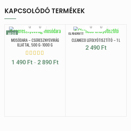
KAPCSOLÓDÓ TERMÉKEK
AKCIÓ
ELFOGYOTT
MOSÓDARA – CSERESZNYEVIRÁG
CLEANECO LEFOLYÓTISZTÍTÓ – 1 L
ILLATTAL, 500 G- 1000 G
2 490
Ft
Ártartomány: 1 490 Ft - 2 890 Ft
–
1 490
Ft
2 890
Ft