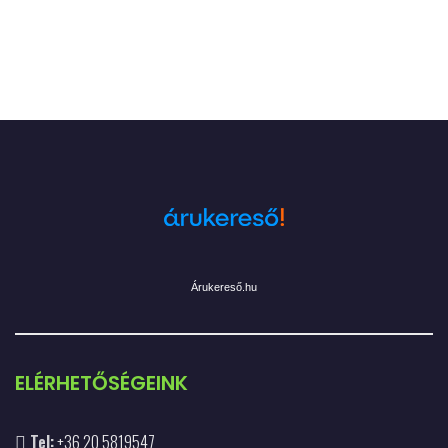
Árukereső.hu
ELÉRHETŐSÉGEINK
Tel:
+36 20 5819547