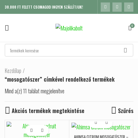
30.000 FT FELETT CSOMAGOD INGYEN SZÁLLÍTJUK!
0
Kezdőlap
“mosogatószer” címkével rendelkező termékek
Mind a(z) 11 találat megjelenítve
Sorted by popularity
Akciós termékek megtekintése
Szűrés
K
AHIMSA CITROM MOSOGATÓSZER –