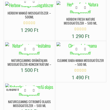
HERBOW MANGÓ MOSOGATÓSZER –
500ML
HERBOW FRESH NATURE
MOSOGATÓSZER – 500 ML,
ILLATMENTES
1 290
Ft
1 290
Ft
NATURCLEANING GRÁNÁTALMA
CLEANNE BABA-MAMA MOSOGATÓSZER
MOSOGATÓSZER-KONCENTRÁTUM –
– 500 ML
500 ML
1 500
Ft
1 490
Ft
ELFOGYOTT
NATURCLEANING CITROMFŰ OLAJOS
MOSOGATÓSZER – 500 ML