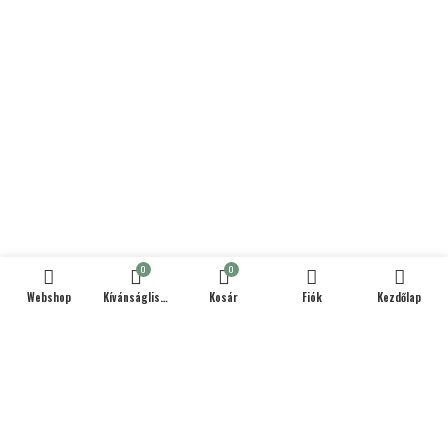
0
0
Webshop
Kívánságlista
Kosár
Fiók
Kezdőlap