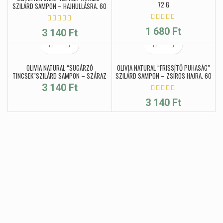
72 G
SZILÁRD SAMPON – HAJHULLÁSRA, 60
G
1 680
Ft
3 140
Ft
OLIVIA NATURAL “SUGÁRZÓ
OLIVIA NATURAL “FRISSÍTŐ PUHASÁG”
TINCSEK”SZILÁRD SAMPON – SZÁRAZ
SZILÁRD SAMPON – ZSÍROS HAJRA, 60
HAJRA, 60 G
G
3 140
Ft
3 140
Ft