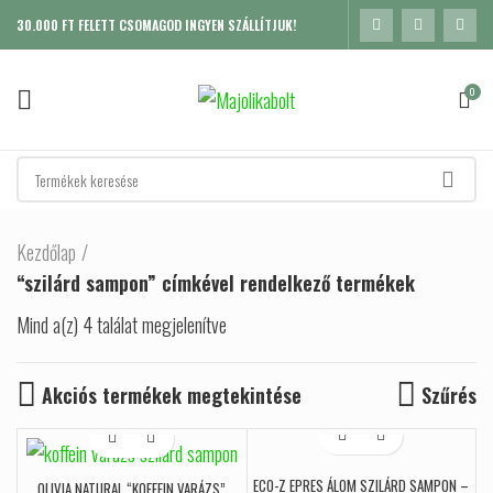
30.000 FT FELETT CSOMAGOD INGYEN SZÁLLÍTJUK!
0
Kezdőlap
“szilárd sampon” címkével rendelkező termékek
Mind a(z) 4 találat megjelenítve
Sorted by popularity
Akciós termékek megtekintése
Szűrés
ECO-Z EPRES ÁLOM SZILÁRD SAMPON –
K
OLIVIA NATURAL “KOFFEIN VARÁZS”