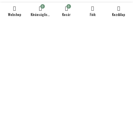
0
0
Webshop
Kívánságlista
Kosár
Fiók
Kezdőlap