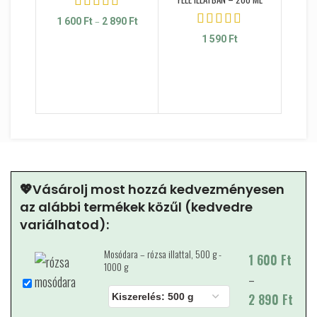
–
Ártartomány: 1 600 Ft - 2 890 Ft
1 600
Ft
2 890
Ft
1 590
Ft
TULASI 
ILLATOK
💖Vásárolj most hozzá kedvezményesen
az alábbi termékek közűl (kedvedre
variálhatod):
Mosódara – rózsa illattal, 500 g -
1 600
Ártartomány: 1
Ft
1000 g
–
600 Ft - 2
2 890
890 Ft
Ft