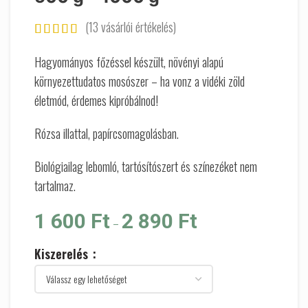
(
13
vásárlói értékelés)
Hagyományos főzéssel készült, növényi alapú
környezettudatos mosószer – ha vonz a vidéki zöld
életmód, érdemes kipróbálnod!
Rózsa illattal, papírcsomagolásban.
Biológiailag lebomló, tartósítószert és színezéket nem
tartalmaz.
Ártartomány: 1 600 Ft - 2
1 600
Ft
2 890
Ft
–
890 Ft
Kiszerelés