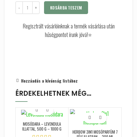
KOSÁRBA TESZEM
Regisztrált vásárlóinknak a termék vásárlása után
hűségpontot írunk jóvá!⭐
Hozzáadás a kívánság listához
ÉRDEKELHETNEK MÉG…
MOSÓDARA – LEVENDULA
ILLATTAL, 500 G – 1000 G
HERBOW 3IN1 MOSÓPARFÜM 7
FÉLE ILLATBAN – 200 ML