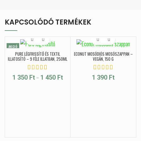
KAPCSOLÓDÓ TERMÉKEK
AKCIÓ
PURE LÉGFRISSÍTŐ ÉS TEXTIL
ECONUT MOSÓDIÓS MOSÓSZAPPAN –
ILLATOSÍTÓ – 9 FÉLE ILLATBAN, 250ML
VEGÁN, 150 G
Ártartomány: 1 350 Ft - 1 450 Ft
–
1 350
Ft
1 450
Ft
1 390
Ft