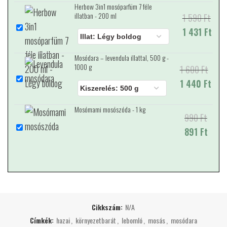
Herbow 3in1 mosóparfüm 7 féle
illatban - 200 ml
1 590
Original price
Current price
Ft
was: 1 590 Ft.
1 431
is: 1 431 Ft.
Ft
Mosódara – levendula illattal, 500 g -
1000 g
1 600
Original price
Current price
Ft
was: 1 600 Ft.
1 440
is: 1 440 Ft.
Ft
Mosómami mosószóda - 1 kg
990
Original price
Current price
Ft
was: 990 Ft.
891
is: 891 Ft.
Ft
Cikkszám:
N/A
Címkék:
hazai
,
környezetbarát
,
lebomló
,
mosás
,
mosódara