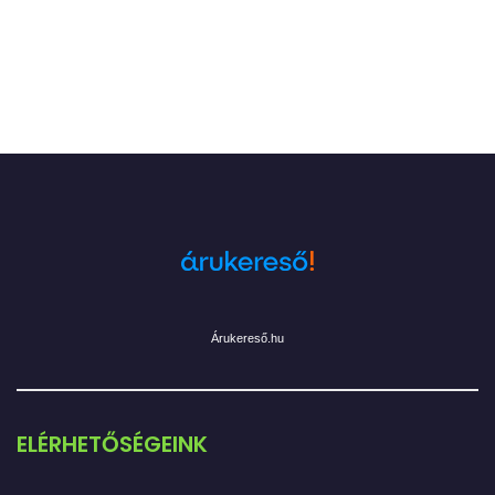
Árukereső.hu
ELÉRHETŐSÉGEINK