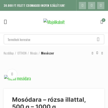
30.000 FT FELETT CSOMAGOD INGYEN SZÁLLÍTJUK!
0
Kezdőlap
OTTHON
Mosás
Mosószer
Click to enlarge
Mosódara – rózsa illattal,
500 g – 1000 g
K