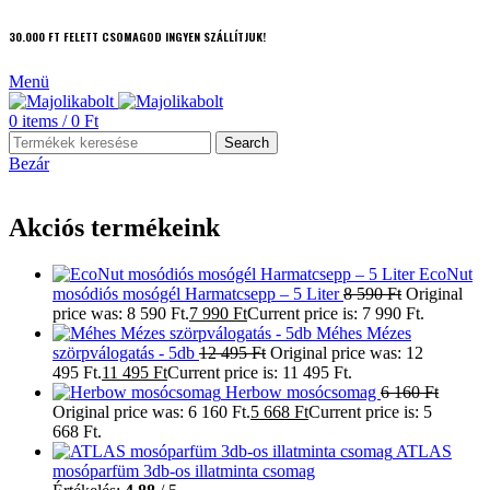
30.000 FT FELETT CSOMAGOD INGYEN SZÁLLÍTJUK!
Menü
0
items
/
0
Ft
Search
Bezár
Akciós termékeink
EcoNut
mosódiós mosógél Harmatcsepp – 5 Liter
8 590
Ft
Original
price was: 8 590 Ft.
7 990
Ft
Current price is: 7 990 Ft.
Méhes Mézes
szörpválogatás - 5db
12 495
Ft
Original price was: 12
495 Ft.
11 495
Ft
Current price is: 11 495 Ft.
Herbow mosócsomag
6 160
Ft
Original price was: 6 160 Ft.
5 668
Ft
Current price is: 5
668 Ft.
ATLAS
mosóparfüm 3db-os illatminta csomag