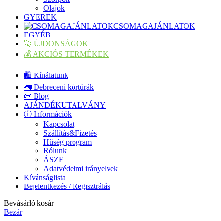
Olajok
GYEREK
CSOMAGAJÁNLATOK
EGYÉB
🚀 ÚJDONSÁGOK
💰 AKCIÓS TERMÉKEK
🛍️ Kínálatunk
🚛 Debreceni körtúrák
📜 Blog
AJÁNDÉKUTALVÁNY
ⓘ Információk
Kapcsolat
Szállítás&Fizetés
Hűség program
Rólunk
ÁSZF
Adatvédelmi irányelvek
Kívánságlista
Bejelentkezés / Regisztrálás
Bevásárló kosár
Bezár