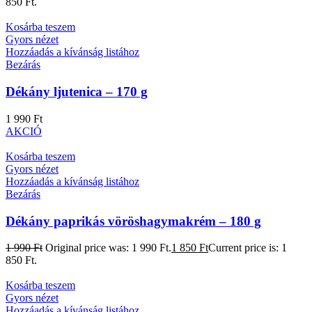
850 Ft.
Kosárba teszem
Gyors nézet
Hozzáadás a kívánság listához
Bezárás
Dékány ljutenica – 170 g
1 990
Ft
AKCIÓ
Kosárba teszem
Gyors nézet
Hozzáadás a kívánság listához
Bezárás
Dékány paprikás vöröshagymakrém – 180 g
1 990
Ft
Original price was: 1 990 Ft.
1 850
Ft
Current price is: 1
850 Ft.
Kosárba teszem
Gyors nézet
Hozzáadás a kívánság listához