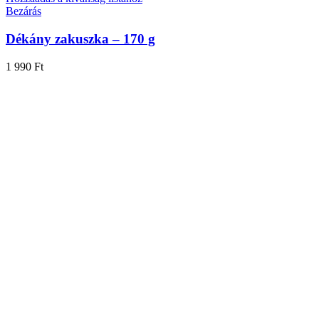
Bezárás
Dékány zakuszka – 170 g
1 990
Ft