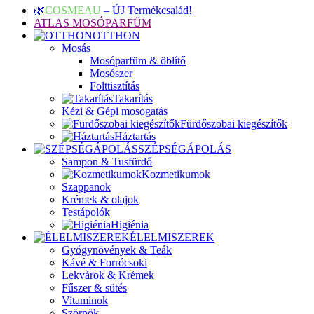
🌿
COSMEAU
– ÚJ Termékcsalád!
ATLAS MOSÓPARFÜM
OTTHON
Mosás
Mosóparfüm & öblítő
Mosószer
Folttisztítás
Takarítás
Kézi & Gépi mosogatás
Fürdőszobai kiegészítők
Háztartás
SZÉPSÉGÁPOLÁS
Sampon & Tusfürdő
Kozmetikumok
Szappanok
Krémek & olajok
Testápolók
Higiénia
ÉLELMISZEREK
Gyógynövények & Teák
Kávé & Forrócsoki
Lekvárok & Krémek
Fűszer & sütés
Vitaminok
Szörpök