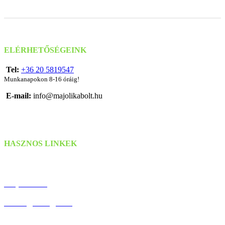
ELÉRHETŐSÉGEINK
Tel:
+36 20 5819547
Munkanapokon 8-16 óráig!
E-mail:
info@majolikabolt.hu
HASZNOS LINKEK
Szállítás & Fizetés
Kapcsolat
Hűség Program
Debreceni Körtúrák