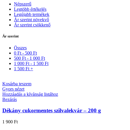
Népszerű
Legtöbb értékelés
Legújabb termékek
Ár szerint növekvő
Ár szerint csökkenő
Ár szerint
Összes
0
Ft
-
500
Ft
500
Ft
-
1 000
Ft
1 000
Ft
-
1 500
Ft
1 500
Ft
+
Kosárba teszem
Gyors nézet
Hozzáadás a kívánság listához
Bezárás
Dékány cukormentes szilvalekvár – 200 g
1 900
Ft