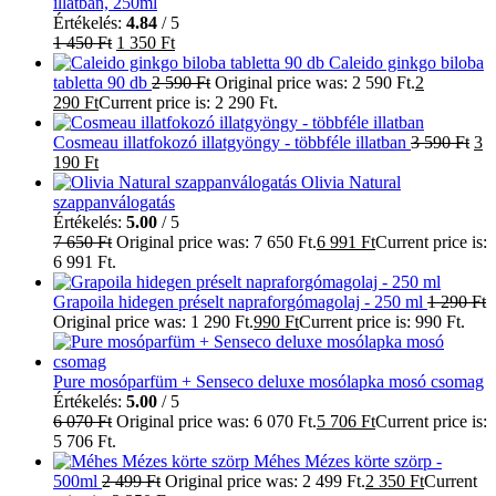
illatban, 250ml
Értékelés:
4.84
/ 5
1 450
Ft
1 350
Ft
Caleido ginkgo biloba
tabletta 90 db
2 590
Ft
Original price was: 2 590 Ft.
2
290
Ft
Current price is: 2 290 Ft.
Cosmeau illatfokozó illatgyöngy - többféle illatban
3 590
Ft
3
190
Ft
Olivia Natural
szappanválogatás
Értékelés:
5.00
/ 5
7 650
Ft
Original price was: 7 650 Ft.
6 991
Ft
Current price is:
6 991 Ft.
Grapoila hidegen préselt napraforgómagolaj - 250 ml
1 290
Ft
Original price was: 1 290 Ft.
990
Ft
Current price is: 990 Ft.
Pure mosóparfüm + Senseco deluxe mosólapka mosó csomag
Értékelés:
5.00
/ 5
6 070
Ft
Original price was: 6 070 Ft.
5 706
Ft
Current price is:
5 706 Ft.
Méhes Mézes körte szörp -
500ml
2 499
Ft
Original price was: 2 499 Ft.
2 350
Ft
Current