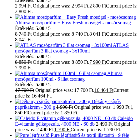
Értékelés:
4.88
/ 5
2 994
Ft
Original price was: 2 994 Ft.
2 800
Ft
Current price is:
2 800 Ft.
Ahimsa mosóparfüm + Easy Fresh mosógél - mosócsomag
Értékelés:
5.00
/ 5
8 740
Ft
Original price was: 8 740 Ft.
8 041
Ft
Current price is:
8 041 Ft.
ATLAS
mosóparfüm 3 illat csomag - 3x100ml
Értékelés:
5.00
/ 5
8 850
Ft
Original price was: 8 850 Ft.
7 990
Ft
Current price is:
7 990 Ft.
Ahimsa
mosóparfüm 100ml - 6 illat csomag
Értékelés:
5.00
/ 5
17 700
Ft
Original price was: 17 700 Ft.
16 464
Ft
Current
price is: 16 464 Ft.
Dékány csípős
paprikakrém - 200 g
1 990
Ft
Original price was: 1 990 Ft.
1
850
Ft
Current price is: 1 850 Ft.
Caleido
E-vitamin gélkapszula, 4000 NE - 60 db
2 490
Ft
Original
price was: 2 490 Ft.
1 790
Ft
Current price is: 1 790 Ft.
Pure légfrissítő és textil illatosító - 9 féle