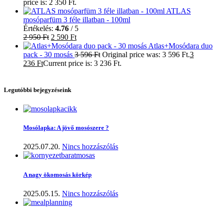
price is: 2 350 Ft.
ATLAS
mosóparfüm 3 féle illatban - 100ml
Értékelés:
4.76
/ 5
2 950
Ft
2 590
Ft
Atlas+Mosódara duo
pack - 30 mosás
3 596
Ft
Original price was: 3 596 Ft.
3
236
Ft
Current price is: 3 236 Ft.
Legutóbbi bejegyzéseink
Mosólapka: A jövő mosószere ?
2025.07.20.
Nincs hozzászólás
A nagy ökomosás körkép
2025.05.15.
Nincs hozzászólás