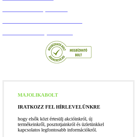
Adatvédelmi Tájékoztató
Általános szerződési feltételek
Barion Bankkártyás fizetés
MAJOLIKABOLT
IRATKOZZ FEL HÍRLEVELÜNKRE
hogy elsők közt értesülj akcióinkról, új
termékeinkről, posztotjainkról és üzletünkkel
kapcsolatos legfontosabb információkról.