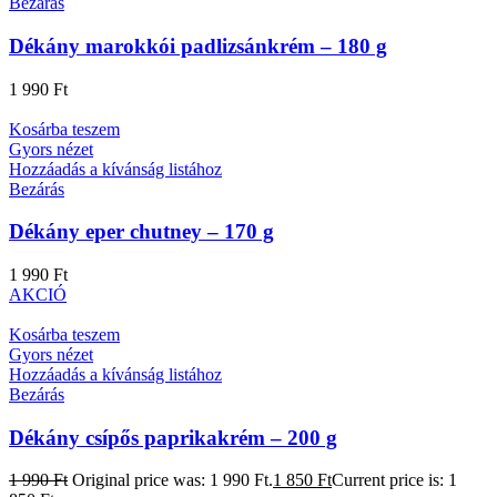
Bezárás
Dékány marokkói padlizsánkrém – 180 g
1 990
Ft
Kosárba teszem
Gyors nézet
Hozzáadás a kívánság listához
Bezárás
Dékány eper chutney – 170 g
1 990
Ft
AKCIÓ
Kosárba teszem
Gyors nézet
Hozzáadás a kívánság listához
Bezárás
Dékány csípős paprikakrém – 200 g
1 990
Ft
Original price was: 1 990 Ft.
1 850
Ft
Current price is: 1