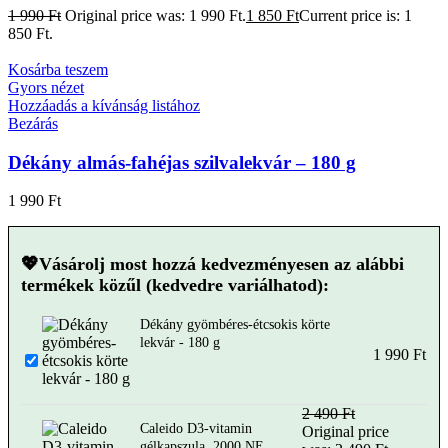
1 990
Ft
Original price was: 1 990 Ft.
1 850
Ft
Current price is: 1
850 Ft.
Kosárba teszem
Gyors nézet
Hozzáadás a kívánság listához
Bezárás
Dékány almás-fahéjas szilvalekvár – 180 g
1 990
Ft
💖Vásárolj most hozzá kedvezményesen az alábbi
termékek közűl (kedvedre variálhatod):
Dékány gyömbéres-étcsokis körte
lekvár - 180 g
1 990
Ft
2 490
Ft
Caleido D3-vitamin
Original price
gélkapszula, 2000 NE -