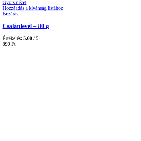
Gyors nézet
Hozzáadás a kívánság listához
Bezárás
Csalánlevél – 80 g
Értékelés:
5.00
/ 5
890
Ft