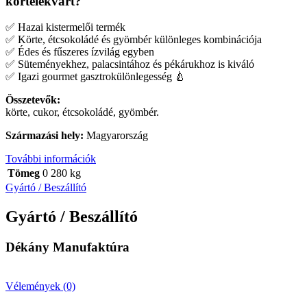
körtelekvárt?
✅ Hazai kistermelői termék
✅ Körte, étcsokoládé és gyömbér különleges kombinációja
✅ Édes és fűszeres ízvilág egyben
✅ Süteményekhez, palacsintához és pékárukhoz is kiváló
✅ Igazi gourmet gasztrokülönlegesség 🍐
Összetevők:
körte, cukor, étcsokoládé, gyömbér.
Származási hely:
Magyarország
További információk
Tömeg
0 280 kg
Gyártó / Beszállító
Gyártó / Beszállító
Dékány Manufaktúra
Vélemények (0)