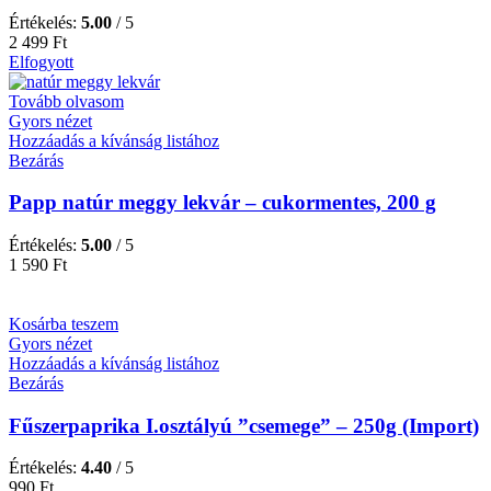
Értékelés:
5.00
/ 5
2 499
Ft
Elfogyott
Tovább olvasom
Gyors nézet
Hozzáadás a kívánság listához
Bezárás
Papp natúr meggy lekvár – cukormentes, 200 g
Értékelés:
5.00
/ 5
1 590
Ft
Kosárba teszem
Gyors nézet
Hozzáadás a kívánság listához
Bezárás
Fűszerpaprika I.osztályú ”csemege” – 250g (Import)
Értékelés:
4.40
/ 5
990
Ft