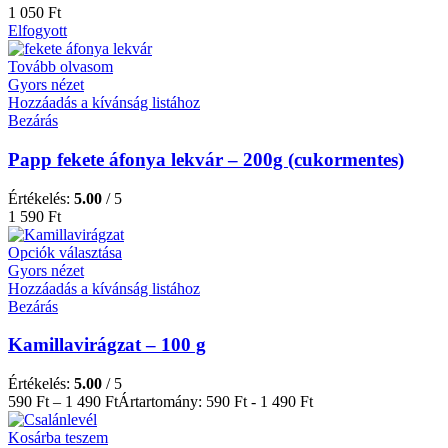
1 050
Ft
Elfogyott
Tovább olvasom
Gyors nézet
Hozzáadás a kívánság listához
Bezárás
Papp fekete áfonya lekvár – 200g (cukormentes)
Értékelés:
5.00
/ 5
1 590
Ft
Opciók választása
Gyors nézet
Hozzáadás a kívánság listához
Bezárás
Kamillavirágzat – 100 g
Értékelés:
5.00
/ 5
590
Ft
–
1 490
Ft
Ártartomány: 590 Ft - 1 490 Ft
Kosárba teszem