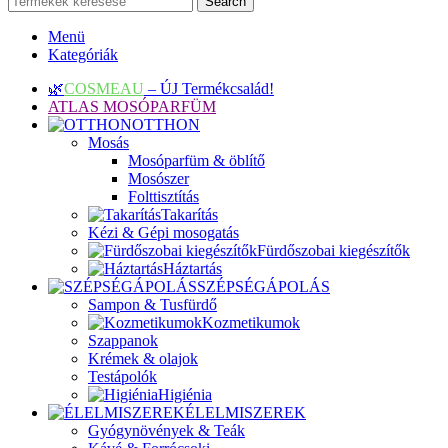
Search
Menü
Kategóriák
🌿
COSMEAU
– ÚJ Termékcsalád!
ATLAS MOSÓPARFÜM
OTTHON
Mosás
Mosóparfüm & öblítő
Mosószer
Folttisztítás
Takarítás
Kézi & Gépi mosogatás
Fürdőszobai kiegészítők
Háztartás
SZÉPSÉGÁPOLÁS
Sampon & Tusfürdő
Kozmetikumok
Szappanok
Krémek & olajok
Testápolók
Higiénia
ÉLELMISZEREK
Gyógynövények & Teák