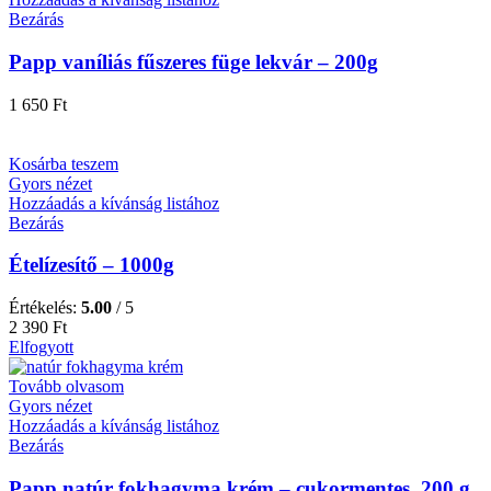
Bezárás
Papp vaníliás fűszeres füge lekvár – 200g
1 650
Ft
Kosárba teszem
Gyors nézet
Hozzáadás a kívánság listához
Bezárás
Ételízesítő – 1000g
Értékelés:
5.00
/ 5
2 390
Ft
Elfogyott
Tovább olvasom
Gyors nézet
Hozzáadás a kívánság listához
Bezárás
Papp natúr fokhagyma krém – cukormentes, 200 g