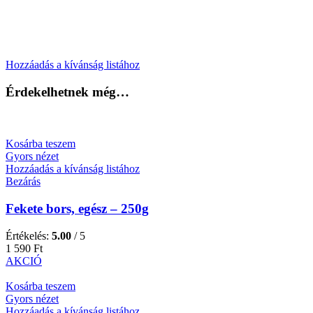
Hozzáadás a kívánság listához
Érdekelhetnek még…
Kosárba teszem
Gyors nézet
Hozzáadás a kívánság listához
Bezárás
Fekete bors, egész – 250g
Értékelés:
5.00
/ 5
1 590
Ft
AKCIÓ
Kosárba teszem
Gyors nézet
Hozzáadás a kívánság listához