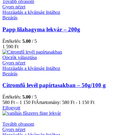
Tovább olvasom
Gyors nézet
Hozzáadás a kívánság listához
Bezárás
Papp lilahagyma lekvár – 200g
Értékelés:
5.00
/ 5
1 590
Ft
Opciók választása
Gyors nézet
Hozzáadás a kívánság listához
Bezárás
Citromfű levél papírtasakban – 50g/100 g
Értékelés:
5.00
/ 5
580
Ft
–
1 150
Ft
Ártartomány: 580 Ft - 1 150 Ft
Elfogyott
Tovább olvasom
Gyors nézet
Hozzáadás a kívánság listához