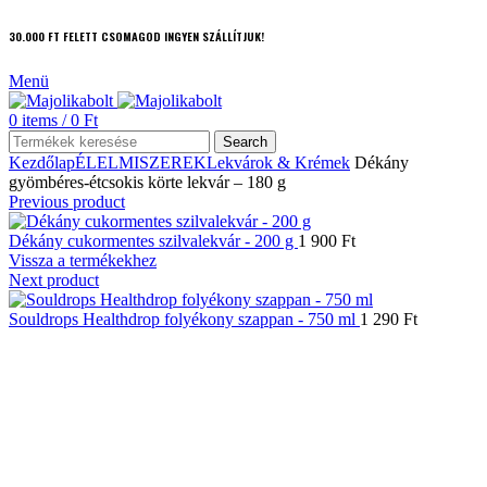
30.000 FT FELETT CSOMAGOD INGYEN SZÁLLÍTJUK!
Menü
0
items
/
0
Ft
Search
Kezdőlap
ÉLELMISZEREK
Lekvárok & Krémek
Dékány
gyömbéres-étcsokis körte lekvár – 180 g
Previous product
Dékány cukormentes szilvalekvár - 200 g
1 900
Ft
Vissza a termékekhez
Next product
Souldrops Healthdrop folyékony szappan - 750 ml
1 290
Ft
Click to enlarge