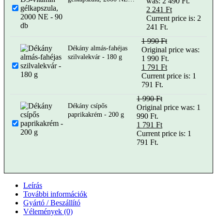
was: 2 490 Ft.
90 db
2 241
Ft
Current price is: 2
241 Ft.
1 990
Ft
Dékány almás-fahéjas
Original price was:
szilvalekvár - 180 g
1 990 Ft.
1 791
Ft
Current price is: 1
791 Ft.
1 990
Ft
Dékány csípős
Original price was: 1
paprikakrém - 200 g
990 Ft.
1 791
Ft
Current price is: 1
791 Ft.
Leírás
További információk
Gyártó / Beszállító
Vélemények (0)