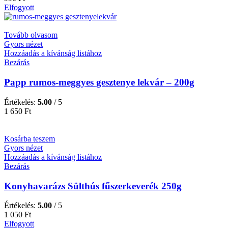
Elfogyott
Tovább olvasom
Gyors nézet
Hozzáadás a kívánság listához
Bezárás
Papp rumos-meggyes gesztenye lekvár – 200g
Értékelés:
5.00
/ 5
1 650
Ft
Kosárba teszem
Gyors nézet
Hozzáadás a kívánság listához
Bezárás
Konyhavarázs Sülthús fűszerkeverék 250g
Értékelés:
5.00
/ 5
1 050
Ft
Elfogyott