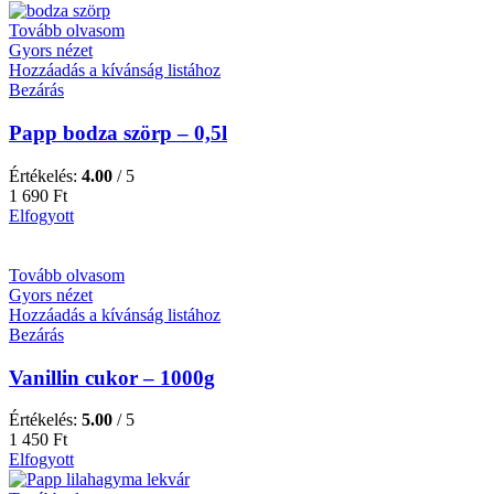
Tovább olvasom
Gyors nézet
Hozzáadás a kívánság listához
Bezárás
Papp bodza szörp – 0,5l
Értékelés:
4.00
/ 5
1 690
Ft
Elfogyott
Tovább olvasom
Gyors nézet
Hozzáadás a kívánság listához
Bezárás
Vanillin cukor – 1000g
Értékelés:
5.00
/ 5
1 450
Ft
Elfogyott