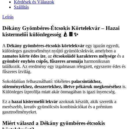
Kérdések és Válaszok
Szállítás
Leírás
Dékány Gyömbéres-Étcsokis Körtelekvár – Hazai
kistermelői különlegesség 🍐🍫✨
A
Dékány gyömbéres-étcsokis körtelekvár
egy igazán egyedi,
különleges gasztroélményt nyújtó gyümölcslekvár, amelyben a
zamatos körte édes íze
, az
étcsokoládé karakteres mélysége
és a
gyömbér enyhén csípős, fűszeres aromája
harmonikusan
találkozik. Az eredmény egy izgalmasan rétegzett, egyszerre édes és
fűszeres ízvilág.
Sokoldalúan felhasználható: tökéletes
palacsintákhoz,
süteményekhez, desszertekhez, illetve pékáruk megkenéséhez
is.
Különleges ízprofilja miatt akár önmagában is igazi ínyencség.
Ez a
hazai kistermelői lekvár
azoknak készült, akik szeretik a
merészebb, kreatív gyümölcsös kombinációkat és a prémium
gasztroélményeket.
Miért válaszd a Dékány gyömbéres-étcsokis