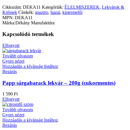
Cikkszám:
DEKA11
Kategóriák:
ÉLELMISZEREK
,
Lekvárok &
Krémek
Címkék:
gasztro
,
hazai
,
kistermelői
MPN:
DEKA11
Márka:
Dékány Manufaktúra
Kapcsolódó termékek
Elfogyott
Tovább olvasom
Gyors nézet
Hozzáadás a kívánság listához
Bezárás
Papp sárgabarack lekvár – 200g (cukormentes)
1 590
Ft
Elfogyott
Tovább olvasom
Gyors nézet
Hozzáadás a kívánság listához
Bezárás