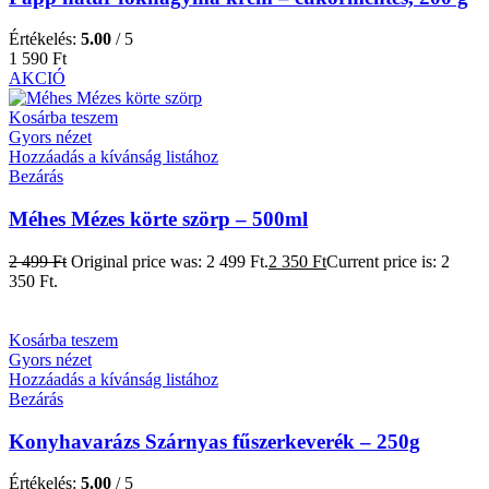
Értékelés:
5.00
/ 5
1 590
Ft
AKCIÓ
Kosárba teszem
Gyors nézet
Hozzáadás a kívánság listához
Bezárás
Méhes Mézes körte szörp – 500ml
2 499
Ft
Original price was: 2 499 Ft.
2 350
Ft
Current price is: 2
350 Ft.
Kosárba teszem
Gyors nézet
Hozzáadás a kívánság listához
Bezárás
Konyhavarázs Szárnyas fűszerkeverék – 250g
Értékelés:
5.00
/ 5