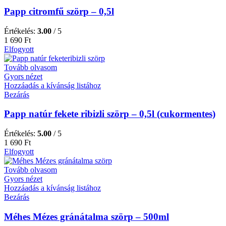
Papp citromfű szörp – 0,5l
Értékelés:
3.00
/ 5
1 690
Ft
Elfogyott
Tovább olvasom
Gyors nézet
Hozzáadás a kívánság listához
Bezárás
Papp natúr fekete ribizli szörp – 0,5l (cukormentes)
Értékelés:
5.00
/ 5
1 690
Ft
Elfogyott
Tovább olvasom
Gyors nézet
Hozzáadás a kívánság listához
Bezárás
Méhes Mézes gránátalma szörp – 500ml