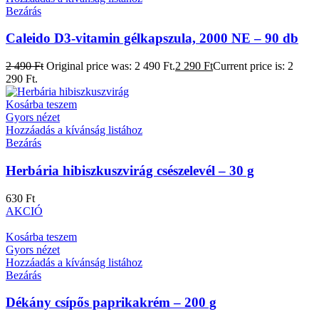
Bezárás
Caleido D3-vitamin gélkapszula, 2000 NE – 90 db
2 490
Ft
Original price was: 2 490 Ft.
2 290
Ft
Current price is: 2
290 Ft.
Kosárba teszem
Gyors nézet
Hozzáadás a kívánság listához
Bezárás
Herbária hibiszkuszvirág csészelevél – 30 g
630
Ft
AKCIÓ
Kosárba teszem
Gyors nézet
Hozzáadás a kívánság listához
Bezárás
Dékány csípős paprikakrém – 200 g