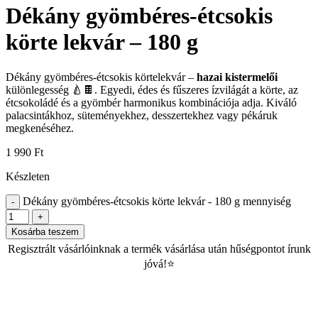
Dékány gyömbéres-étcsokis
körte lekvár – 180 g
Dékány gyömbéres-étcsokis körtelekvár –
hazai kistermelői
különlegesség 🍐🍫. Egyedi, édes és fűszeres ízvilágát a körte, az
étcsokoládé és a gyömbér harmonikus kombinációja adja. Kiváló
palacsintákhoz, süteményekhez, desszertekhez vagy pékáruk
megkenéséhez.
1 990
Ft
Készleten
Dékány gyömbéres-étcsokis körte lekvár - 180 g mennyiség
Kosárba teszem
Regisztrált vásárlóinknak a termék vásárlása után hűségpontot írunk
jóvá!⭐