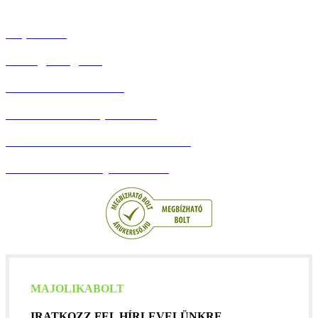
Szállítás & Fizetés
Kapcsolat
Hűség Program
Debreceni Körtúrák
Adatvédelmi Tájékoztató
Általános szerződési feltételek
Barion Bankkártyás fizetés
MAJOLIKABOLT
IRATKOZZ FEL HÍRLEVELÜNKRE