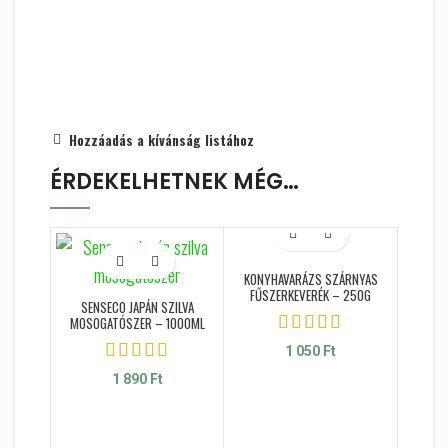
Hozzáadás a kívánság listához
ÉRDEKELHETNEK MÉG…
AKCIÓ
KONYHAVARÁZS SZÁRNYAS
FŰSZERKEVERÉK – 250G
SENSECO JAPÁN SZILVA
MOSOGATÓSZER – 1000ML
1 050
Ft
1 890
Ft
D
VÖRÖS