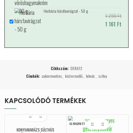
Herbária hársfavirágzat - 50 g
1 290
Original price
Current price
Ft
was: 1 290 Ft.
1 161
is: 1 161 Ft.
Ft
Cikkszám:
DEKA12
Címkék:
cukormentes
,
kistermelői
,
lekvár
,
szilva
KAPCSOLÓDÓ TERMÉKEK
ELFOGYOTT
KONYHAVARÁZS SÜLTHÚS