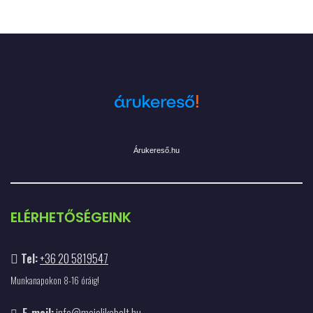
Árukereső.hu
ELÉRHETŐSÉGEINK
Tel:
+36 20 5819547
Munkanapokon 8-16 óráig!
E-mail:
info@majolikabolt.hu