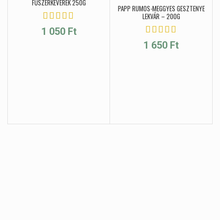
FŰSZERKEVERÉK 250G
PAPP RUMOS-MEGGYES GESZTENYE
LEKVÁR – 200G
1 050
Ft
1 650
Ft
M