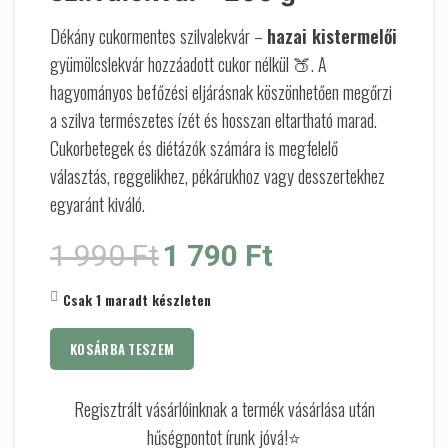
Dékány cukormentes szilvalekvár –
hazai kistermelői
gyümölcslekvár hozzáadott cukor nélkül 🍑. A
hagyományos befőzési eljárásnak köszönhetően megőrzi
a szilva természetes ízét és hosszan eltartható marad.
Cukorbetegek és diétázók számára is megfelelő
választás, reggelikhez, pékárukhoz vagy desszertekhez
egyaránt kiváló.
Original price was: 1 990 Ft.
Current price is: 1 790 Ft.
1 990
Ft
1 790
Ft
Csak 1 maradt készleten
KOSÁRBA TESZEM
Regisztrált vásárlóinknak a termék vásárlása után
hűségpontot írunk jóvá!⭐