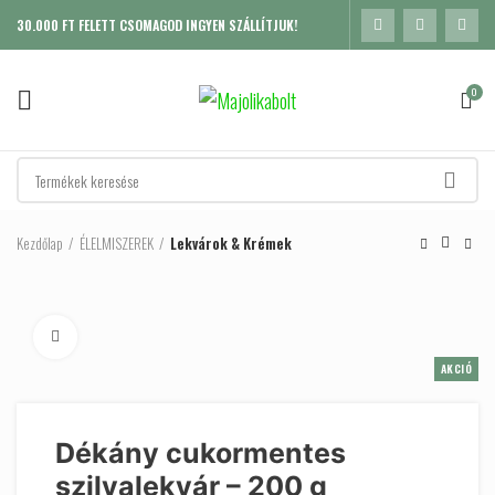
30.000 FT FELETT CSOMAGOD INGYEN SZÁLLÍTJUK!
0
Kezdőlap
ÉLELMISZEREK
Lekvárok & Krémek
Click to enlarge
AKCIÓ
Dékány cukormentes
szilvalekvár – 200 g
K