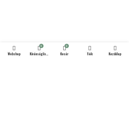
0
0
Webshop
Kívánságlista
Kosár
Fiók
Kezdőlap