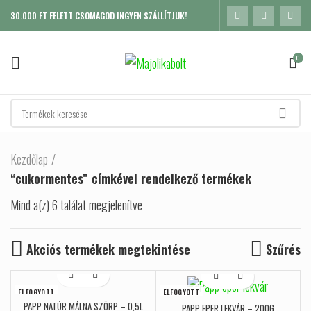
30.000 FT FELETT CSOMAGOD INGYEN SZÁLLÍTJUK!
0
Kezdőlap
“cukormentes” címkével rendelkező termékek
Mind a(z) 6 találat megjelenítve
Sorted by popularity
Akciós termékek megtekintése
Szűrés
ELFOGYOTT
ELFOGYOTT
PAPP NATÚR MÁLNA SZÖRP – 0,5L
K
PAPP EPER LEKVÁR – 200G