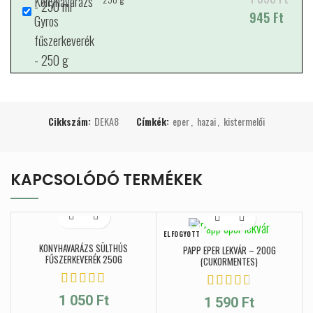
was: 1 050 Ft.
945
is: 945 Ft.
Ft
Cikkszám:
DEKA8
Címkék:
eper
,
hazai
,
kistermelői
KAPCSOLÓDÓ TERMÉKEK
ELFOGYOTT
KONYHAVARÁZS SÜLTHÚS
PAPP EPER LEKVÁR – 200G
FŰSZERKEVERÉK 250G
(CUKORMENTES)
1 050
Ft
1 590
Ft