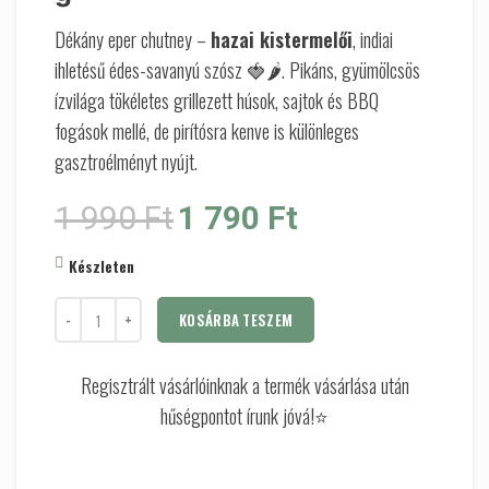
Dékány eper chutney –
hazai kistermelői
, indiai
ihletésű édes-savanyú szósz 🍓🌶️. Pikáns, gyümölcsös
ízvilága tökéletes grillezett húsok, sajtok és BBQ
fogások mellé, de pirítósra kenve is különleges
gasztroélményt nyújt.
Original price was: 1 990 Ft.
Current price is: 1 790 Ft.
1 990
Ft
1 790
Ft
Készleten
KOSÁRBA TESZEM
Regisztrált vásárlóinknak a termék vásárlása után
hűségpontot írunk jóvá!⭐