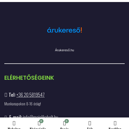
Árukereső.hu
ELÉRHETŐSÉGEINK
Tel:
+36 20 5819547
Munkanapokon 8-16 óráig!
E-mail:
info@majolikabolt.hu
0
0