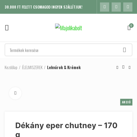
30.000 FT FELETT CSOMAGOD INGYEN SZÁLLÍTJUK!
0
Kezdőlap
ÉLELMISZEREK
Lekvárok & Krémek
Click to enlarge
AKCIÓ
Dékány eper chutney – 170
g
K