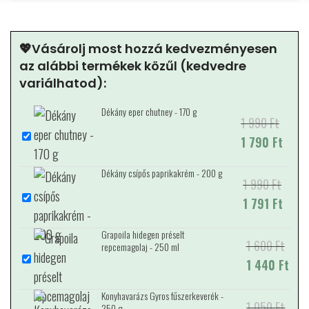
💖Vásárolj most hozzá kedvezményesen
az alábbi termékek közűl (kedvedre
variálhatod):
Dékány eper chutney - 170 g
1 990
Original price
Current price is:
Ft
was: 1 990 Ft.
1 790
1 790 Ft.
Ft
Dékány csípős paprikakrém - 200 g
1 990
Original price
Current price is:
Ft
was: 1 990 Ft.
1 791
1 791 Ft.
Ft
Grapoila hidegen préselt
1 600
Original price
Current price
Ft
repcemagolaj - 250 ml
was: 1 600 Ft.
1 440
is: 1 440 Ft.
Ft
Konyhavarázs Gyros fűszerkeverék -
1 050
Original price
Current price
Ft
250 g