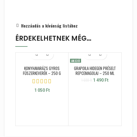
Hozzáadás a kívánság listához
ÉRDEKELHETNEK MÉG…
AKCIÓ
AKCIÓ
KONYHAVARÁZS GYROS
GRAPOILA HIDEGEN PRÉSELT
FŰSZERKEVERÉK – 250 G
REPCEMAGOLAJ – 250 ML
Original price was:
Current
1 600
Ft
1 490
Ft
1 600 Ft.
price is:
1 490 Ft.
1 050
Ft
DÉKÁNY 
1