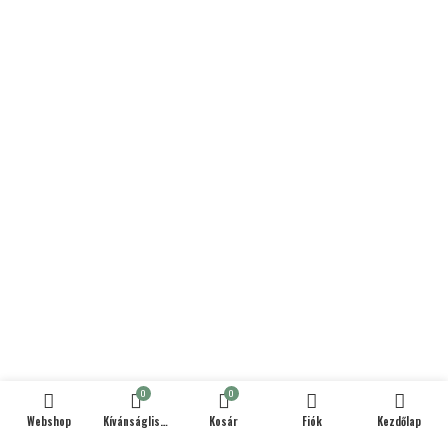
0
0
Webshop
Kívánságlista
Kosár
Fiók
Kezdőlap