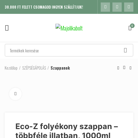
30.000 FT FELETT CSOMAGOD INGYEN SZÁLLÍTJUK!
0
Kezdőlap
SZÉPSÉGÁPOLÁS
Szappanok
Click to enlarge
Eco-Z folyékony szappan –
többféle illatban, 1000ml
K