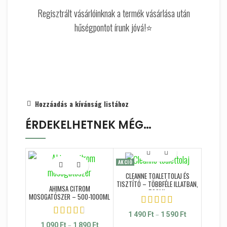
Regisztrált vásárlóinknak a termék vásárlása után
hűségpontot írunk jóvá!⭐
Hozzáadás a kívánság listához
ÉRDEKELHETNEK MÉG…
AKCIÓ
CLEANNE TOALETTOLAJ ÉS
TISZTÍTÓ – TÖBBFÉLE ILLATBAN,
AHIMSA CITROM
500ML
MOSOGATÓSZER – 500-1000ML
–
Ártartomány:
1 490
Ft
1 590
Ft
1 490 Ft - 1
–
Ártartomány: 1 090 Ft - 1 890 Ft
1 090
Ft
1 890
Ft