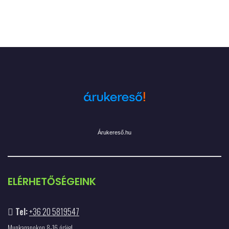
Árukereső.hu
ELÉRHETŐSÉGEINK
Tel:
+36 20 5819547
Munkanapokon 8-16 óráig!