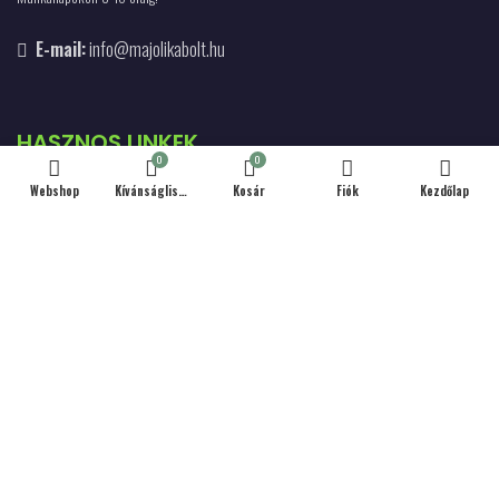
E-mail:
info@majolikabolt.hu
HASZNOS LINKEK
0
0
Webshop
Kívánságlista
Kosár
Fiók
Kezdőlap
Szállítás & Fizetés
Kapcsolat
Hűség Program
Debreceni Körtúrák
Adatvédelmi Tájékoztató
Általános szerződési feltételek