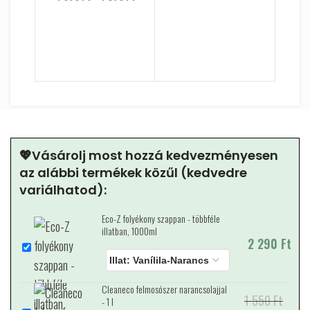
590 Ft
FÉ
💖Vásárolj most hozzá kedvezményesen
az alábbi termékek közűl (kedvedre
variálhatod):
Eco-Z folyékony szappan - többféle
illatban, 1000ml
2 290
Ft
Cleaneco felmosószer narancsolajjal
1 550
Original price
Current price is:
Ft
- 1 l