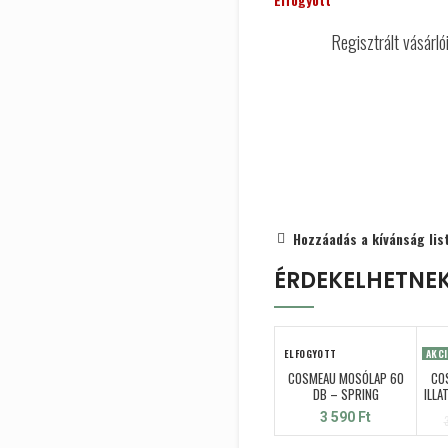
Regisztrált vásárl
Hozzáadás a kívánság lis
ÉRDEKELHETNE
ELFOGYOTT
AKC
COSMEAU MOSÓLAP 60
CO
KIEMELT
KIE
DB – SPRING
ILLA
ÚJ TERMÉK
ÚJ 
3 590
Ft