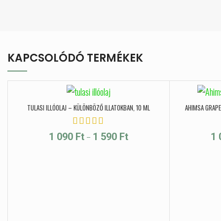
KAPCSOLÓDÓ TERMÉKEK
TULASI ILLÓOLAJ – KÜLÖNBÖZŐ ILLATOKBAN, 10 ML
AHIMSA GRAP
Ártartomány: 1 090 Ft - 1 590 
–
1 090
Ft
1 590
Ft
1