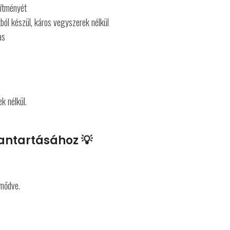
sítményét
ból készül, káros vegyszerek nélkül
as
ek nélkül.
antartásához 💡
ömődve.