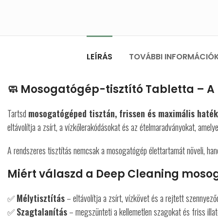
LEÍRÁS
TOVÁBBI INFORMÁCIÓ
🧼 Mosogatógép-tisztító Tabletta – 
Tartsd
mosogatógéped tisztán, frissen és maximális haté
eltávolítja a zsírt, a vízkőlerakódásokat és az ételmaradványokat, ame
A rendszeres tisztítás nemcsak a mosogatógép élettartamát növeli, han
Miért válaszd a Deep Cleaning mosog
✅
Mélytisztítás
– eltávolítja a zsírt, vízkövet és a rejtett szennyez
✅
Szagtalanítás
– megszünteti a kellemetlen szagokat és friss ill