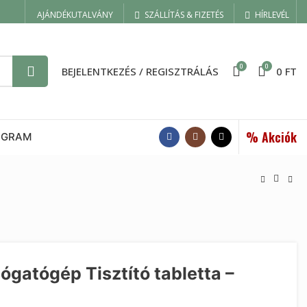
AJÁNDÉKUTALVÁNY
SZÁLLÍTÁS & FIZETÉS
HÍRLEVÉL
0
0
BEJELENTKEZÉS / REGISZTRÁLÁS
0
FT
% Akciók
OGRAM
atógép Tisztító tabletta –