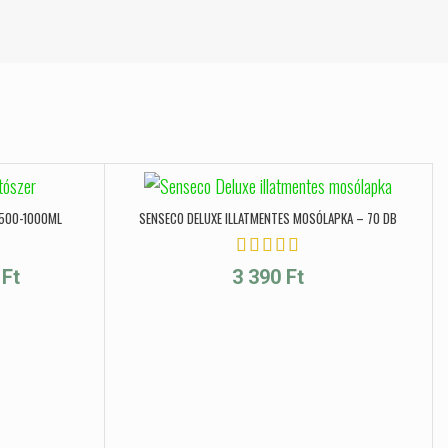
500-1000ML
SENSECO DELUXE ILLATMENTES MOSÓLAPKA – 70 DB
Ártartomány: 1 090 Ft - 1 890 Ft
0
Ft
3 390
Ft