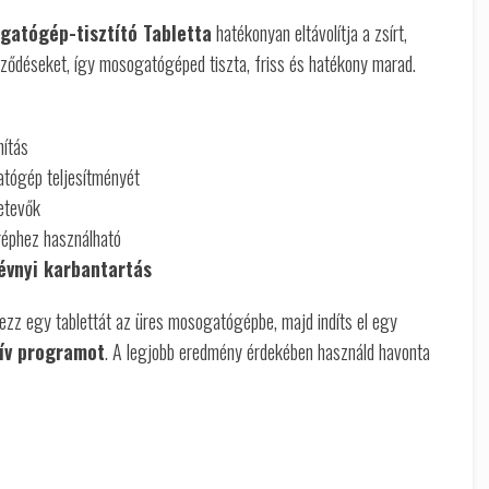
gatógép-tisztító Tabletta
hatékonyan eltávolítja a zsírt,
eződéseket, így mosogatógéped tiszta, friss és hatékony marad.
nítás
tógép teljesítményét
etevők
éphez használható
 évnyi karbantartás
ezz egy tablettát az üres mosogatógépbe, majd indíts el egy
ív programot
. A legjobb eredmény érdekében használd havonta