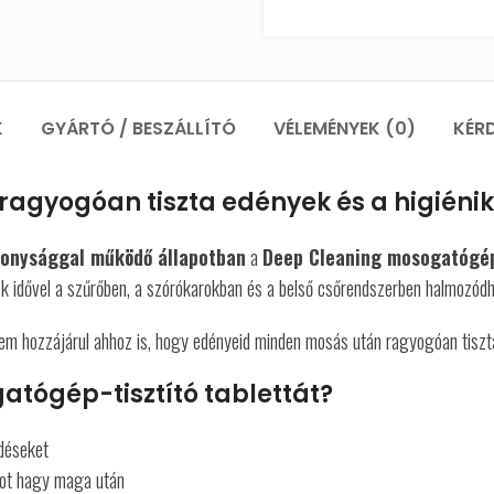
K
GYÁRTÓ / BESZÁLLÍTÓ
VÉLEMÉNYEK (0)
KÉR
A ragyogóan tiszta edények és a higié
konysággal működő állapotban
a
Deep Cleaning mosogatógép-
lyek idővel a szűrőben, a szórókarokban és a belső csőrendszerben halmozód
em hozzájárul ahhoz is, hogy edényeid minden mosás után ragyogóan tiszt
atógép-tisztító tablettát?
ődéseket
atot hagy maga után