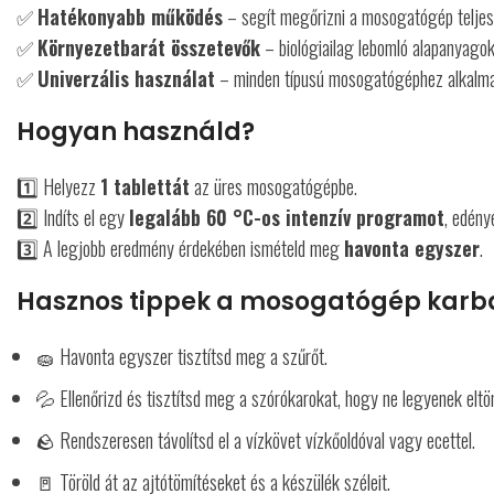
✅
Hatékonyabb működés
– segít megőrizni a mosogatógép telje
✅
Környezetbarát összetevők
– biológiailag lebomló alapanyagok
✅
Univerzális használat
– minden típusú mosogatógéphez alkalm
Hogyan használd?
1️⃣ Helyezz
1 tablettát
az üres mosogatógépbe.
2️⃣ Indíts el egy
legalább 60 °C-os intenzív programot
, edény
3️⃣ A legjobb eredmény érdekében ismételd meg
havonta egyszer
.
Hasznos tippek a mosogatógép karb
🧽 Havonta egyszer tisztítsd meg a szűrőt.
💦 Ellenőrizd és tisztítsd meg a szórókarokat, hogy ne legyenek elt
🪨 Rendszeresen távolítsd el a vízkövet vízkőoldóval vagy ecettel.
🚪 Töröld át az ajtótömítéseket és a készülék széleit.