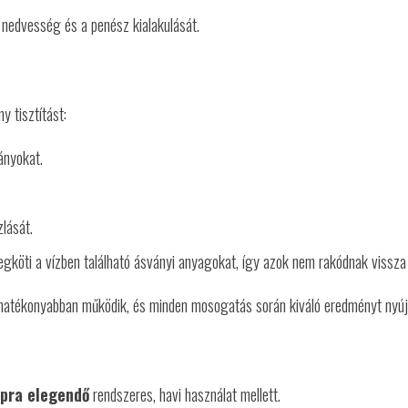
 nedvesség és a penész kialakulását.
y tisztítást:
ányokat.
lását.
köti a vízben található ásványi anyagokat, így azok nem rakódnak vissza 
 hatékonyabban működik, és minden mosogatás során kiváló eredményt nyú
apra elegendő
rendszeres, havi használat mellett.