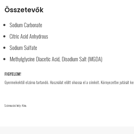
Összetevők
Sodium Carbonate
Citric Acid Anhydrous
Sodium Sulfate
Methylglycine Diacetic Acid, Disodium Salt (MGDA)
FIGYELEM!
Gyermekektől elzárva tartandó. Használat előtt olvassa el a címkét. Környezetbe jutását kerü
Származási hely: Kína.