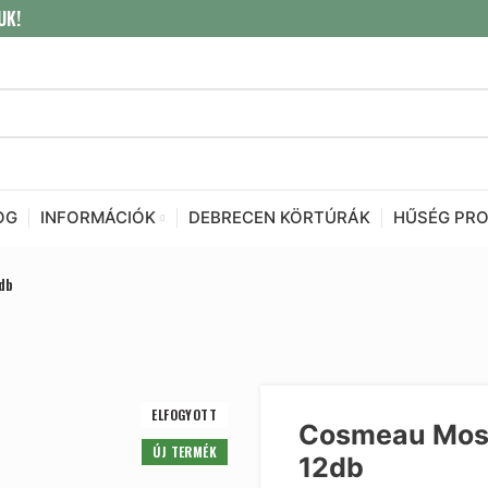
UK!
OG
INFORMÁCIÓK
DEBRECEN KÖRTÚRÁK
HŰSÉG PR
db
ELFOGYOTT
Cosmeau Mosóg
ÚJ TERMÉK
12db