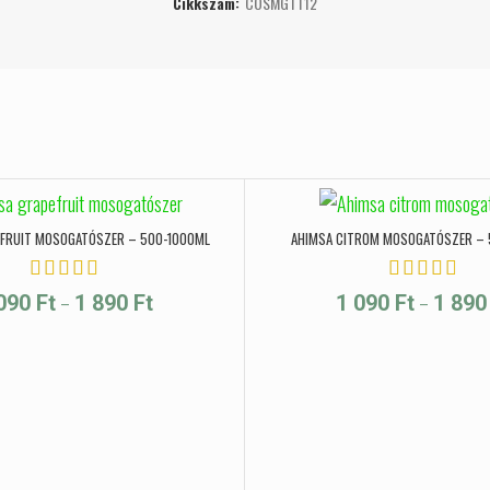
Cikkszám:
COSMGTT12
EFRUIT MOSOGATÓSZER – 500-1000ML
AHIMSA CITROM MOSOGATÓSZER – 
Ft
Ártartomány: 1 090 Ft - 1 890 Ft
–
–
 090
Ft
1 890
Ft
1 090
Ft
1 89