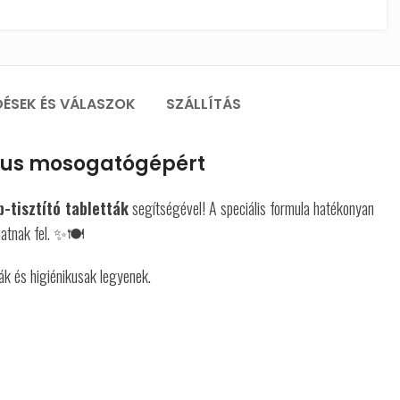
DÉSEK ÉS VÁLASZOK
SZÁLLÍTÁS
nikus mosogatógépért
tisztító tabletták
segítségével! A speciális formula hatékonyan
hatnak fel. ✨🍽️
ák és higiénikusak legyenek.