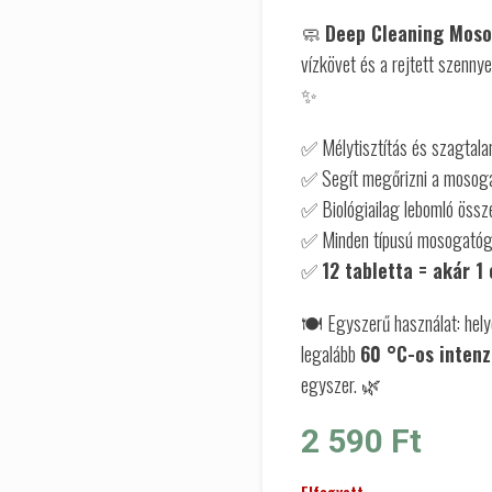
🧼
Deep Cleaning Moso
vízkövet és a rejtett szenny
✨
✅ Mélytisztítás és szagtala
✅ Segít megőrizni a mosoga
✅ Biológiailag lebomló össz
✅ Minden típusú mosogatóg
✅
12 tabletta = akár 1
🍽️ Egyszerű használat: hely
legalább
60 °C-os intenz
egyszer. 🌿
2 590
Ft
Elfogyott