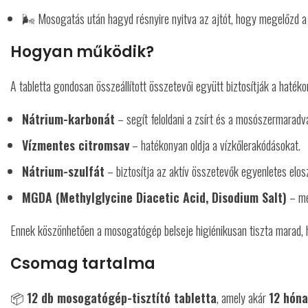
🌬️ Mosogatás után hagyd résnyire nyitva az ajtót, hogy megelőzd a
Hogyan működik?
A tabletta gondosan összeállított összetevői együtt biztosítják a hatékon
Nátrium-karbonát
– segít feloldani a zsírt és a mosószermaradv
Vízmentes citromsav
– hatékonyan oldja a vízkőlerakódásokat.
Nátrium-szulfát
– biztosítja az aktív összetevők egyenletes elosz
MGDA (Methylglycine Diacetic Acid, Disodium Salt)
– meg
Ennek köszönhetően a mosogatógép belseje higiénikusan tiszta marad,
Csomag tartalma
📦
12 db mosogatógép-tisztító tabletta
, amely akár
12 hón