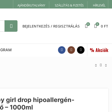
AJÁNDÉKUTALVÁNY
SZÁLLÍTÁS & FIZETÉS
HÍRLEVÉL
0
0
BEJELENTKEZÉS / REGISZTRÁLÁS
0
FT
% Akciók
OGRAM
 girl drop hipoallergén-
tő – 1000ml