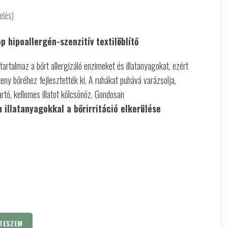
elés)
p hipoallergén-szenzitív textilöblítő
artalmaz a bőrt allergizáló enzimeket és illatanyagokat, ezért
eny bőréhez fejlesztették ki. A ruhákat puhává varázsolja,
artó, kellemes illatot kölcsönöz. Gondosan
 illatanyagokkal a bőrirritáció elkerülése
TESZEM