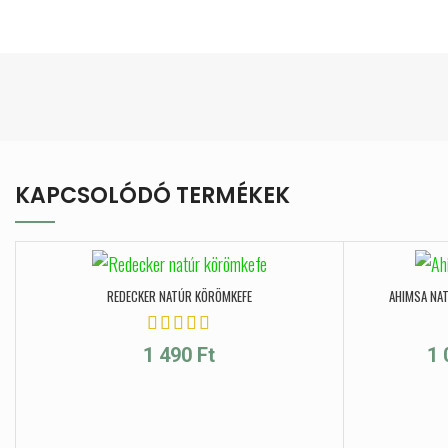
KAPCSOLÓDÓ TERMÉKEK
REDECKER NATÚR KÖRÖMKEFE
AHIMSA NA
1 490
Ft
1