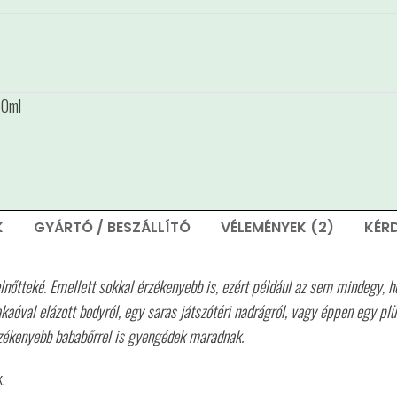
50ml
K
GYÁRTÓ / BESZÁLLÍTÓ
VÉLEMÉNYEK (2)
KÉR
őtteké. Emellett sokkal érzékenyebb is, ezért például az sem mindegy, ho
aóval elázott bodyról, egy saras játszótéri nadrágról, vagy éppen egy pl
rzékenyebb bababőrrel is gyengédek maradnak.
.