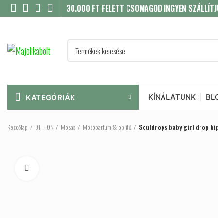
30.000 FT FELETT CSOMAGOD INGYEN SZÁLLÍTJ
KÍNÁLATUNK
BL
KATEGÓRIÁK
Kezdőlap
OTTHON
Mosás
Mosóparfüm & öblítő
Souldrops baby girl drop hi
Click to enlarge