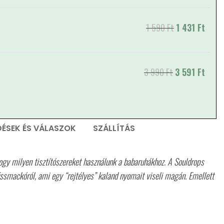
is: 1
251 Ft
1 590
Ft
Original price
1 431
Ft
Curre
was: 1 590 Ft.
price
is: 1
431 Ft
3 990
Ft
Original price
3 591
Ft
Curre
was: 3 990 Ft.
price
is: 3
591 Ft
DÉSEK ÉS VÁLASZOK
SZÁLLÍTÁS
gy milyen tisztítószereket használunk a babaruhákhoz. A Souldrops
üssmackóról, ami egy “rejtélyes” kaland nyomait viseli magán. Emellett