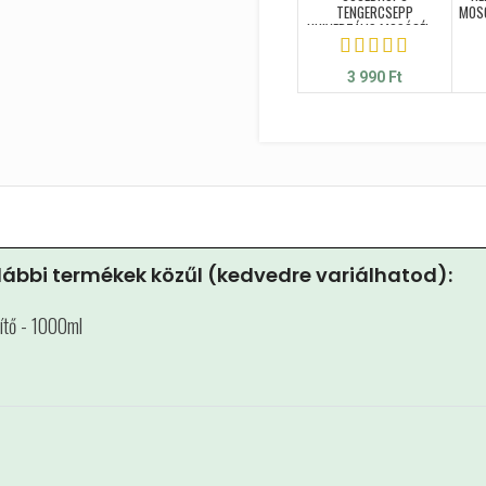
TENGERCSEPP
MOSÓ
UNIVERZÁLIS MOSÓGÉL –
3250ML
3 990
Ft
ábbi termékek közűl (kedvedre variálhatod):
lítő - 1000ml