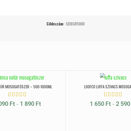
Cikkszám:
SDBGR1000
TÚR MOSOGATÓSZER – 500-1000ML
LOOFCO LUFFA SZIVACS MOSOG
Ártartomány: 1 090 Ft - 1 890 Ft
–
–
 090
Ft
1 890
Ft
1 650
Ft
2 59