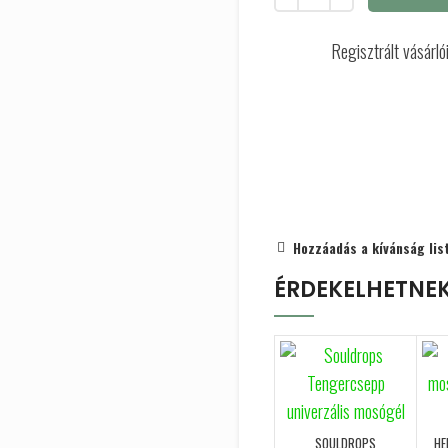
Regisztrált vásárl
Hozzáadás a kívánság lis
ÉRDEKELHETNE
SOULDROPS
HE