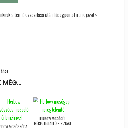
óinknak a termék vásárlása után hűségpontot írunk jóvá!⭐
tához
K MÉG…
HERBOW MOSÓGÉP
MÉREGTELENÍTŐ – 2 ADAG
RBOW MOSÓSZÓDA