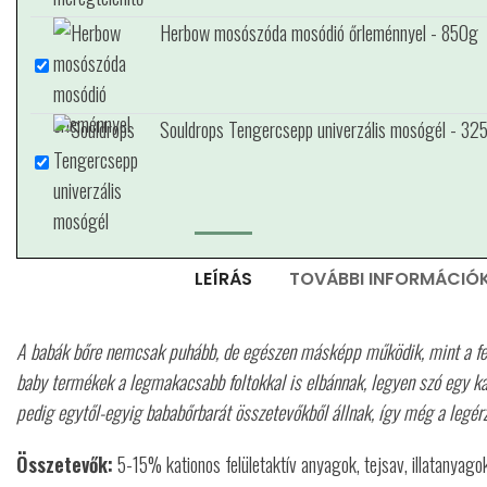
Herbow mosószóda mosódió őrleménnyel - 850g
Souldrops Tengercsepp univerzális mosógél - 32
LEÍRÁS
TOVÁBBI INFORMÁCIÓ
A babák bőre nemcsak puhább, de egészen másképp működik, mint a feln
baby termékek a legmakacsabb foltokkal is elbánnak, legyen szó egy kak
pedig egytől-egyig bababőrbarát összetevőkből állnak, így még a legé
Összetevők:
5-15% kationos felületaktív anyagok, tejsav, illatanyagok