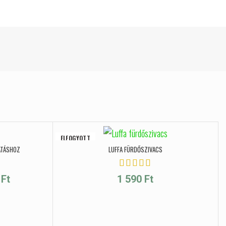
ELFOGYOTT
ATÁSHOZ
LUFFA FÜRDŐSZIVACS
Ártartomány: 1 650 Ft - 2 590 Ft
0
Ft
1 590
Ft