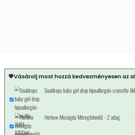
💖Vásárolj most hozzá kedvezményesen az al
Souldrops baby girl drop hipoallergén-szenzitív öb
Herbow Mosógép Méregtelenítő - 2 adag