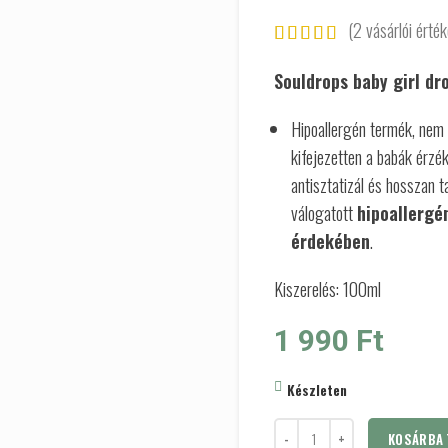
(
2
vásárlói érték
Souldrops baby girl dro
Hipoallergén termék, nem t
kifejezetten a babák érzék
antisztatizál és hosszan t
válogatott
hipoallergén
érdekében
.
Kiszerelés: 100ml
1 990
Ft
Készleten
KOSÁRBA 