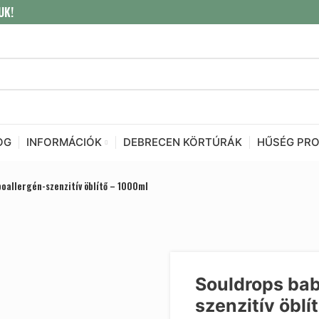
UK!
OG
INFORMÁCIÓK
DEBRECEN KÖRTÚRÁK
HŰSÉG PR
poallergén-szenzitív öblítő – 1000ml
Souldrops baby
szenzitív öblí