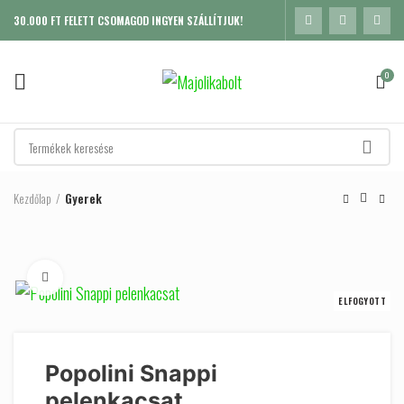
30.000 FT FELETT CSOMAGOD INGYEN SZÁLLÍTJUK!
0
Kezdőlap
Gyerek
Click to enlarge
ELFOGYOTT
Popolini Snappi
pelenkacsat
K