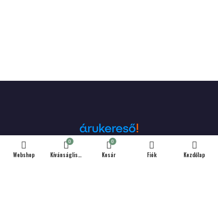
0
0
Webshop
Kívánságlista
Kosár
Fiók
Kezdőlap
Árukereső.hu
ELÉRHETŐSÉGEINK