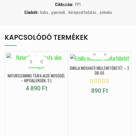
Cikkszám:
PP1
Címkék:
baba
,
gyermek
,
környezettudatos
,
pelenka
KAPCSOLÓDÓ TERMÉKEK
EMILLA MOSHATÓ MELLTARTÓBETÉT – 2
DB-OS
NATURCLEANING TEAFA-ALOE MOSÓGÉL
– HIPOALLERGÉN, 3 L
4 890
Ft
890
Ft