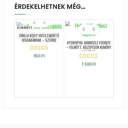
ÉRDEKELHETNEK MÉG…
ELFOGYOTT
EMILLA BODY HOSSZABBÍTÓ
KISBABÁKNAK – SZÜRKE
HYDROPHIL BAMBUSZ FOGKEFE
– FELNŐTT, KÖZEPESEN KEMÉNY
SÖRTÉVEL
950
Ft
1 500
Ft
CL
MOSO