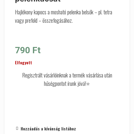
Hajlékony kapocs a mosható pelenka belsők – pl. tetra
vagy prefold – összefogásához.
790
Ft
Elfogyott
Regisztrált vásárlóinknak a termék vásárlása után
hűségpontot írunk jóvá!⭐
Hozzáadás a kívánság listához