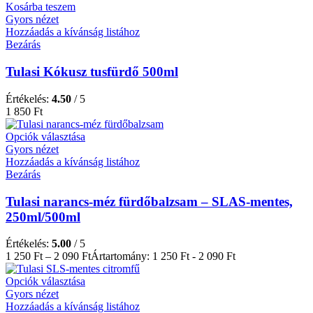
Kosárba teszem
Gyors nézet
Hozzáadás a kívánság listához
Bezárás
Tulasi Kókusz tusfürdő 500ml
Értékelés:
4.50
/ 5
1 850
Ft
Opciók választása
Gyors nézet
Hozzáadás a kívánság listához
Bezárás
Tulasi narancs-méz fürdőbalzsam – SLAS-mentes,
250ml/500ml
Értékelés:
5.00
/ 5
1 250
Ft
–
2 090
Ft
Ártartomány: 1 250 Ft - 2 090 Ft
Opciók választása
Gyors nézet
Hozzáadás a kívánság listához