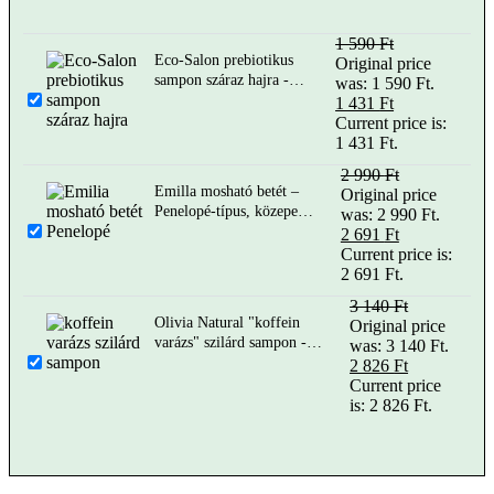
1 590
Ft
Eco-Salon prebiotikus
Original price
sampon száraz hajra -
was: 1 590 Ft.
250 ml
1 431
Ft
Current price is:
1 431 Ft.
2 990
Ft
Emilla mosható betét –
Original price
Penelopé-típus, közepesen
was: 2 990 Ft.
vastag
2 691
Ft
Current price is:
2 691 Ft.
3 140
Ft
Olivia Natural "koffein
Original price
varázs" szilárd sampon -
was: 3 140 Ft.
hajhullásra, 60 g
2 826
Ft
Current price
is: 2 826 Ft.