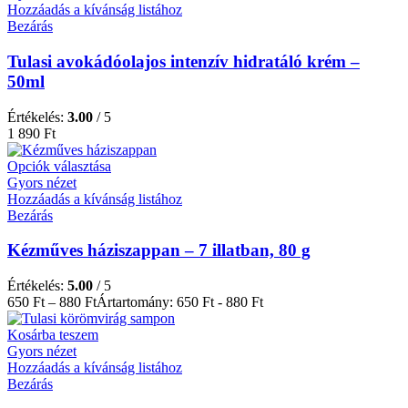
Hozzáadás a kívánság listához
Bezárás
Tulasi avokádóolajos intenzív hidratáló krém –
50ml
Értékelés:
3.00
/ 5
1 890
Ft
Opciók választása
Gyors nézet
Hozzáadás a kívánság listához
Bezárás
Kézműves háziszappan – 7 illatban, 80 g
Értékelés:
5.00
/ 5
650
Ft
–
880
Ft
Ártartomány: 650 Ft - 880 Ft
Kosárba teszem
Gyors nézet
Hozzáadás a kívánság listához
Bezárás