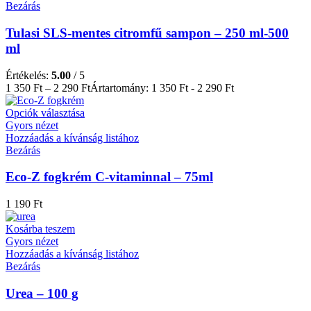
Bezárás
Tulasi SLS-mentes citromfű sampon – 250 ml-500
ml
Értékelés:
5.00
/ 5
1 350
Ft
–
2 290
Ft
Ártartomány: 1 350 Ft - 2 290 Ft
Opciók választása
Gyors nézet
Hozzáadás a kívánság listához
Bezárás
Eco-Z fogkrém C-vitaminnal – 75ml
1 190
Ft
Kosárba teszem
Gyors nézet
Hozzáadás a kívánság listához
Bezárás
Urea – 100 g