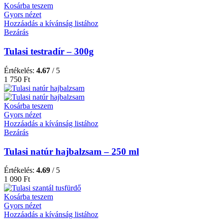
Kosárba teszem
Gyors nézet
Hozzáadás a kívánság listához
Bezárás
Tulasi testradír – 300g
Értékelés:
4.67
/ 5
1 750
Ft
Kosárba teszem
Gyors nézet
Hozzáadás a kívánság listához
Bezárás
Tulasi natúr hajbalzsam – 250 ml
Értékelés:
4.69
/ 5
1 090
Ft
Kosárba teszem
Gyors nézet
Hozzáadás a kívánság listához