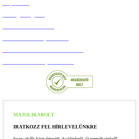
Kapcsolat
Hűség Program
Debreceni Körtúrák
Adatvédelmi Tájékoztató
Általános szerződési feltételek
Barion Bankkártyás fizetés
MAJOLIKABOLT
IRATKOZZ FEL HÍRLEVELÜNKRE
hogy elsők közt értesülj akcióinkról, új termékeinkről,