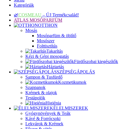
Kategóriák
🌿
COSMEAU
– ÚJ Termékcsalád!
ATLAS MOSÓPARFÜM
OTTHON
Mosás
Mosóparfüm & öblítő
Mosószer
Folttisztítás
Takarítás
Kézi & Gépi mosogatás
Fürdőszobai kiegészítők
Háztartás
SZÉPSÉGÁPOLÁS
Sampon & Tusfürdő
Kozmetikumok
Szappanok
Krémek & olajok
Testápolók
Higiénia
ÉLELMISZEREK
Gyógynövények & Teák
Kávé & Forrócsoki
Lekvárok & Krémek
Fűszer & sütés