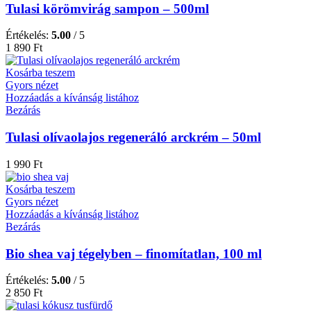
Tulasi körömvirág sampon – 500ml
Értékelés:
5.00
/ 5
1 890
Ft
Kosárba teszem
Gyors nézet
Hozzáadás a kívánság listához
Bezárás
Tulasi olívaolajos regeneráló arckrém – 50ml
1 990
Ft
Kosárba teszem
Gyors nézet
Hozzáadás a kívánság listához
Bezárás
Bio shea vaj tégelyben – finomítatlan, 100 ml
Értékelés:
5.00
/ 5
2 850
Ft