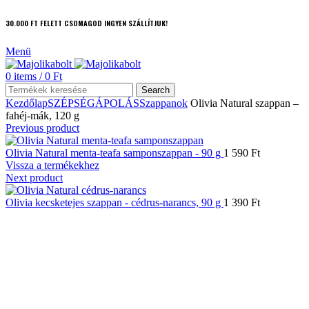
30.000 FT FELETT CSOMAGOD INGYEN SZÁLLÍTJUK!
Menü
0
items
/
0
Ft
Search
Kezdőlap
SZÉPSÉGÁPOLÁS
Szappanok
Olivia Natural szappan –
fahéj-mák, 120 g
Previous product
Olivia Natural menta-teafa samponszappan - 90 g
1 590
Ft
Vissza a termékekhez
Next product
Olivia kecsketejes szappan - cédrus-narancs, 90 g
1 390
Ft
Click to enlarge