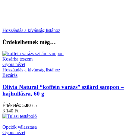
Hozzáadás a kívánság listához
Érdekelhetnek még…
Kosárba teszem
Gyors nézet
Hozzáadás a kívánság listához
Bezárás
Olivia Natural “koffein varázs” szilárd sampon –
hajhullásra, 60 g
Értékelés:
5.00
/ 5
3 140
Ft
Opciók választása
Gyors nézet