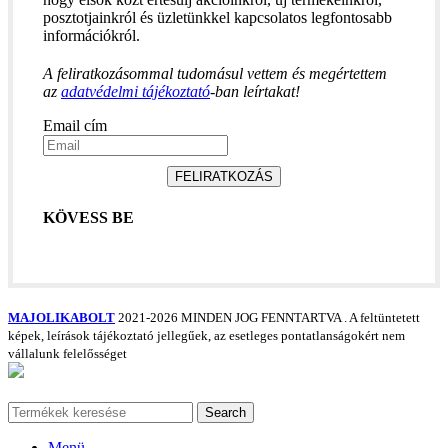
posztotjainkról és üzletünkkel kapcsolatos legfontosabb
információkról.
A feliratkozásommal tudomásul vettem és megértettem
az
adatvédelmi tájékoztató
-ban leírtakat!
Email cím
FELIRATKOZÁS
KÖVESS BE
MAJOLIKABOLT
2021-2026 MINDEN JOG FENNTARTVA
. A feltüntetett
képek, leírások tájékoztató jellegűek, az esetleges pontatlanságokért nem
vállalunk felelősséget
Search
Menü