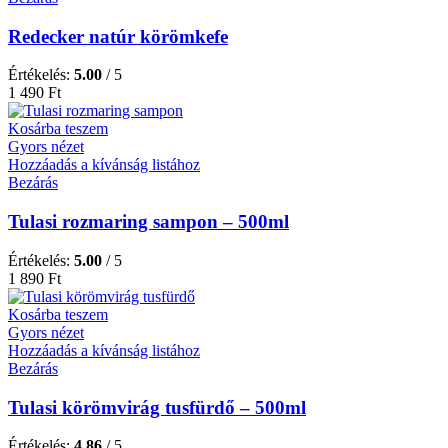
Redecker natúr körömkefe
Értékelés:
5.00
/ 5
1 490
Ft
Kosárba teszem
Gyors nézet
Hozzáadás a kívánság listához
Bezárás
Tulasi rozmaring sampon – 500ml
Értékelés:
5.00
/ 5
1 890
Ft
Kosárba teszem
Gyors nézet
Hozzáadás a kívánság listához
Bezárás
Tulasi körömvirág tusfürdő – 500ml
Értékelés:
4.86
/ 5