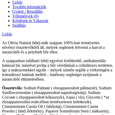
Leírás
További információk
Gyártó / Beszállító
Vélemények (0)
Kérdések és Válaszok
Szállítás
Leírás
Az Olivia Natural fahéj-mák szappan 100%-ban természetes
növényi összetevőkből áll, melyek segítenek felvenni a harcot a
narancsbőr és a petyhüdt bőr ellen.
A szappanban található fahéj egyrészt fertőtlenítő, antibakteriális
hatással bír, másrészt javítja a bőr vérellátását a cellulitiszes területen,
így a mákszemekkel együtt – melyek szintén segítik a vérkeringést a
testradírozó hatásuk mellett – hatékony segítséget nyújtanak a
narancsbőr eltüntetésében.
Összetevők:
Sodium Palmate
( elszappanosított pálmazsír),
Sodium
Sunflowerseedate
( elszappanosított napraforgóolaj),
Sodium
Cocoate
( elszappanosított kókuszzsír),
Aqua
( víz),
Glycerin
( *az
elszappanosodási reakcióban természetesen keletkezik),
Cinnamomum Cassia Oil
( fahéjolaj),
Cinnamomum Cassia
Powder
( fahéj őrlemény),
Papaver Somniferum Seed
( mákszem),