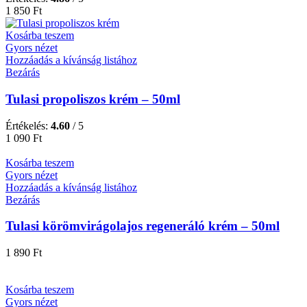
1 850
Ft
Kosárba teszem
Gyors nézet
Hozzáadás a kívánság listához
Bezárás
Tulasi propoliszos krém – 50ml
Értékelés:
4.60
/ 5
1 090
Ft
Kosárba teszem
Gyors nézet
Hozzáadás a kívánság listához
Bezárás
Tulasi körömvirágolajos regeneráló krém – 50ml
1 890
Ft
Kosárba teszem
Gyors nézet