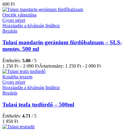
600
Ft
Opciók választása
Gyors nézet
Hozzáadás a kívánság listához
Bezárás
Tulasi mandarin-geránium fürdőbalzsam – SLS-
mentes, 500 ml
Értékelés:
5.00
/ 5
1 250
Ft
–
2 090
Ft
Ártartomány: 1 250 Ft - 2 090 Ft
Kosárba teszem
Gyors nézet
Hozzáadás a kívánság listához
Bezárás
Tulasi teafa tusfürdő – 500ml
Értékelés:
4.71
/ 5
1 850
Ft