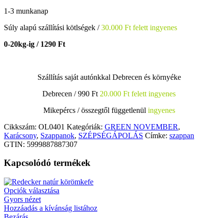
1-3 munkanap
Súly alapú szállítási kötlségek /
30.000 Ft felett ingyenes
0-20kg-ig / 1290 Ft
Szállítás saját autónkkal Debrecen és környéke
Debrecen / 990 Ft
20.000 Ft felett ingyenes
Mikepércs /
összegtől függetlenül
ingyenes
Cikkszám:
OL0401
Kategóriák:
GREEN NOVEMBER
,
Karácsony
,
Szappanok
,
SZÉPSÉGÁPOLÁS
Címke:
szappan
GTIN:
5999887887307
Kapcsolódó termékek
Opciók választása
Gyors nézet
Hozzáadás a kívánság listához
Bezárás