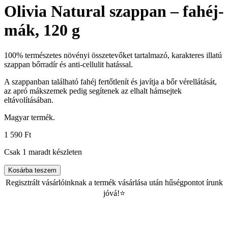
Olivia Natural szappan – fahéj-
mák, 120 g
100% természetes növényi összetevőket tartalmazó, karakteres illatú
szappan bőrradír és anti-cellulit hatással.
A szappanban található fahéj fertőtlenít és javítja a bőr vérellátását,
az apró mákszemek pedig segítenek az elhalt hámsejtek
eltávolításában.
Magyar termék.
1 590
Ft
Csak 1 maradt készleten
Kosárba teszem
Regisztrált vásárlóinknak a termék vásárlása után hűségpontot írunk
jóvá!⭐