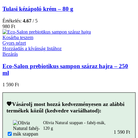
Tulasi kézápoló krém – 80 g
Értékelés:
4.67
/ 5
980
Ft
Kosárba teszem
Gyors nézet
Hozzáadás a kívánság listához
Bezárás
Eco-Salon prebiotikus sampon száraz hajra – 250
ml
1 590
Ft
💖Vásárolj most hozzá kedvezményesen az alábbi
termékek közűl (kedvedre variálhatod):
Olivia Natural szappan - fahéj-mák,
120 g
1 590
Ft