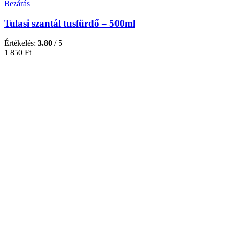
Bezárás
Tulasi szantál tusfürdő – 500ml
Értékelés:
3.80
/ 5
1 850
Ft