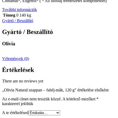
Cinnamal*, Eugenol*
( * Az illóolaj természetes komponensei)
További információk
Tömeg
0 140 kg
Gyártó / Beszállító
Gyártó / Beszállító
Olivia
Vélemények (0)
Értékelések
There are no reviews yet
„Olivia Natural szappan – fahéj-mák, 120 g” értékelése elsőként
Az e-mail címet nem tesszük közzé.
A kötelező mezőket
*
karakterrel jelöltük
A te értékelésed