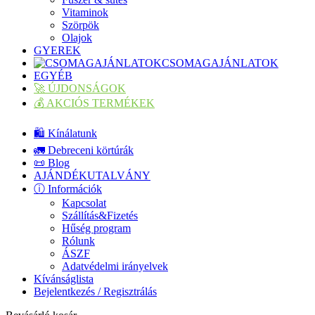
Vitaminok
Szörpök
Olajok
GYEREK
CSOMAGAJÁNLATOK
EGYÉB
🚀 ÚJDONSÁGOK
💰 AKCIÓS TERMÉKEK
🛍️ Kínálatunk
🚛 Debreceni körtúrák
📜 Blog
AJÁNDÉKUTALVÁNY
ⓘ Információk
Kapcsolat
Szállítás&Fizetés
Hűség program
Rólunk
ÁSZF
Adatvédelmi irányelvek
Kívánságlista
Bejelentkezés / Regisztrálás