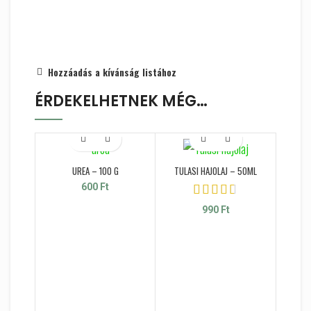
Hozzáadás a kívánság listához
ÉRDEKELHETNEK MÉG…
UREA – 100 G
TULASI HAJOLAJ – 50ML
600
Ft
990
Ft
HYDR
PÁL
B