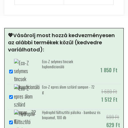
💖Vásárolj most hozzá kedvezményesen
az alábbi termékek közűl (kedvedre
variálhatod):
Eco-Z selymes tincsek
hajkondícionáló
1 850
Ft
Eco-Z epres álom szilárd sampon - 72
1 680
Original price
Current price
Ft
g
was: 1 680 Ft.
1 512
is: 1 512 Ft.
Ft
Hydrophil fültisztító pálcika - bambusz és
699
Original
Current
Ft
biopamut, 100 db
price was:
629
price is:
Ft