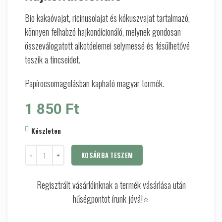
Bio kakaóvajat, ricinusolajat és kókuszvajat tartalmazó,
könnyen felhabzó hajkondícionáló, melynek gondosan
összeválogatott alkotóelemei selymessé és fésülhetővé
teszik a tincseidet.
Papírocsomagolásban kapható magyar termék.
1 850
Ft
Készleten
KOSÁRBA TESZEM
Regisztrált vásárlóinknak a termék vásárlása után
hűségpontot írunk jóvá!⭐