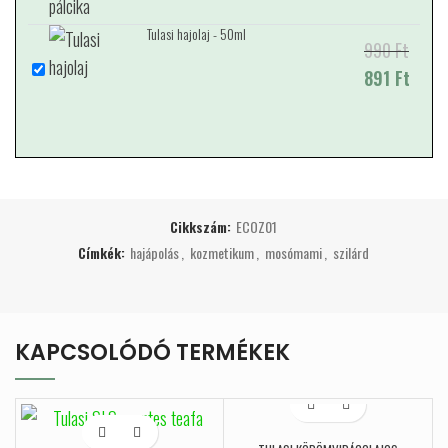
699 Ft.
629 Ft.
Tulasi hajolaj - 50ml
990
Original price
Current price
Ft
was: 990 Ft.
891
is: 891 Ft.
Ft
Cikkszám:
ECOZ01
Címkék:
hajápolás
,
kozmetikum
,
mosómami
,
szilárd
KAPCSOLÓDÓ TERMÉKEK