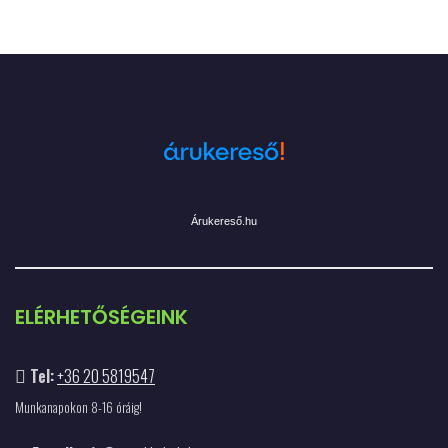
Árukereső.hu
ELÉRHETŐSÉGEINK
Tel:
+36 20 5819547
Munkanapokon 8-16 óráig!