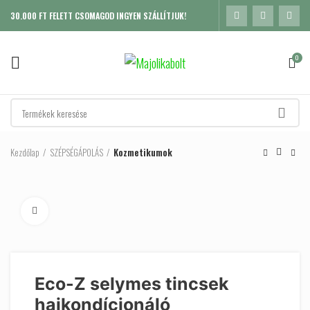
30.000 FT FELETT CSOMAGOD INGYEN SZÁLLÍTJUK!
0
Kezdőlap
SZÉPSÉGÁPOLÁS
Kozmetikumok
Click to enlarge
Eco-Z selymes tincsek
hajkondícionáló
K