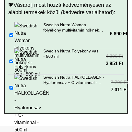
💖Vásárolj most hozzá kedvezményesen az
alábbi termékek közűl (kedvedre variálhatod):
Swedish Nutra Woman
folyékony multivitamin nőknek -
6 890
Ft
500ml
Swedish Nutra Folyékony vas
4 390
Original
Current
Ft
- 500 ml
price was: 4
3 951
price is: 3
Ft
390 Ft.
951 Ft.
Swedish Nutra HALKOLLAGÉN -
7 790
Original
Current
Ft
Hyaluronsav + C-vitaminnal -
500ml
price
7 011
price is: 7
Ft
was: 7
011 Ft.
790 Ft.