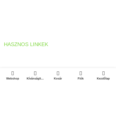
Tel:
+36 20 5819547
Munkanapokon 8-16 óráig!
E-mail:
info@majolikabolt.hu
HASZNOS LINKEK
Szállítás & Fizetés
Kapcsolat
0
0
Webshop
Kívánságlista
Kosár
Fiók
Kezdőlap
Hűség Program
Debreceni Körtúrák
Adatvédelmi Tájékoztató