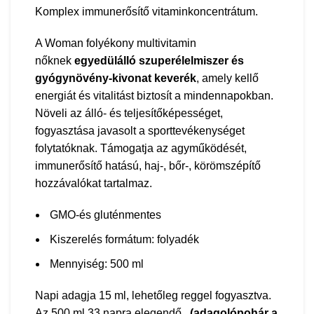
Komplex immunerősítő vitaminkoncentrátum.
A Woman folyékony multivitamin
nőknek
egyedülálló szuperélelmiszer és
gyógynövény-kivonat keverék
, amely kellő
energiát és vitalitást biztosít a mindennapokban.
Növeli az álló- és teljesítőképességet,
fogyasztása javasolt a sporttevékenységet
folytatóknak. Támogatja az agyműködését,
immunerősítő hatású, haj-, bőr-, körömszépítő
hozzávalókat tartalmaz.
GMO-és gluténmentes
Kiszerelés formátum: folyadék
Mennyiség: 500 ml
Napi adagja 15 ml, lehetőleg reggel fogyasztva.
Az 500 ml 33 napra elegendő.
(adagolópohár a