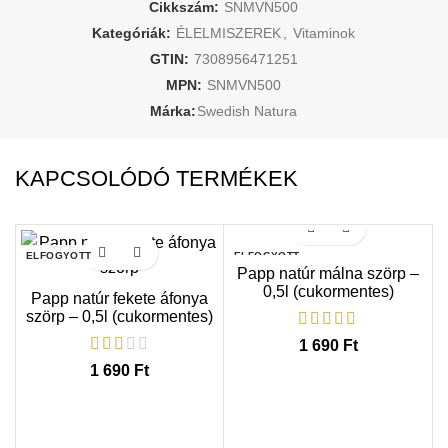
Cikkszám:
SNMVN500
Kategóriák:
ÉLELMISZEREK
,
Vitaminok
GTIN:
7308956471251
MPN:
SNMVN500
Márka:
Swedish Natura
KAPCSOLÓDÓ TERMÉKEK
ELFOGYOTT
ELFOGYOTT
Papp natúr málna szörp –
0,5l (cukormentes)
Papp natúr fekete áfonya
szörp – 0,5l (cukormentes)
1 690
Ft
1 690
Ft