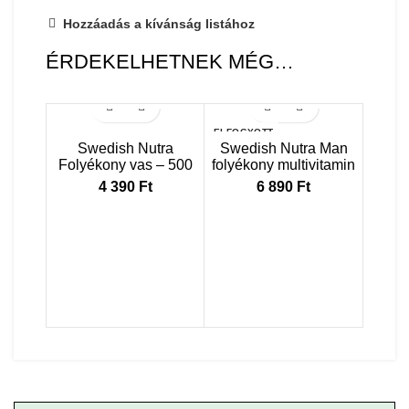
Hozzáadás a kívánság listához
ÉRDEKELHETNEK MÉG…
ELFOGYOTT
Swedish Nutra
Swedish Nutra Man
Folyékony vas – 500
folyékony multivitamin
ml
férfiaknak – 500ml
4 390
Ft
6 890
Ft
S
HA
Hya
vita