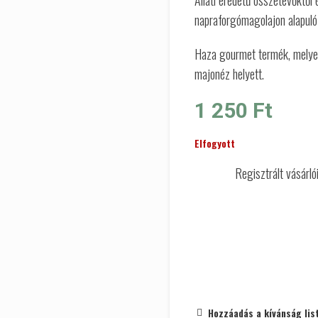
Állati eredetű összetevőktől
napraforgómagolajon alapuló
Haza gourmet termék, melye
majonéz helyett.
1 250
Ft
Elfogyott
Regisztrált vásárl
Hozzáadás a kívánság lis