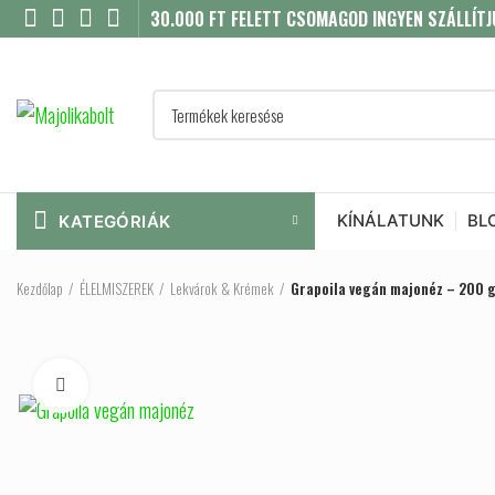
30.000 FT FELETT CSOMAGOD INGYEN SZÁLLÍTJ
KÍNÁLATUNK
BL
KATEGÓRIÁK
Kezdőlap
ÉLELMISZEREK
Lekvárok & Krémek
Grapoila vegán majonéz – 200 
Click to enlarge