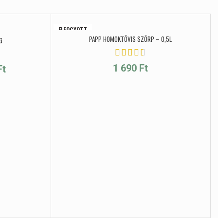
ELFOGYOTT
PAPP HOMOKTÖVIS SZÖRP – 0,5L
G
Ártartomány: 590 Ft - 1 490 Ft
1 690
Ft
Ft