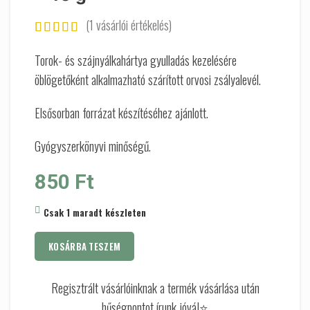
(
1
vásárlói értékelés)
Torok- és szájnyálkahártya gyulladás kezelésére
öblögetőként alkalmazható szárított orvosi zsályalevél.
Elsősorban forrázat készítéséhez ajánlott.
Gyógyszerkönyvi minőségű.
850
Ft
Csak 1 maradt készleten
KOSÁRBA TESZEM
Regisztrált vásárlóinknak a termék vásárlása után
hűségpontot írunk jóvá!⭐