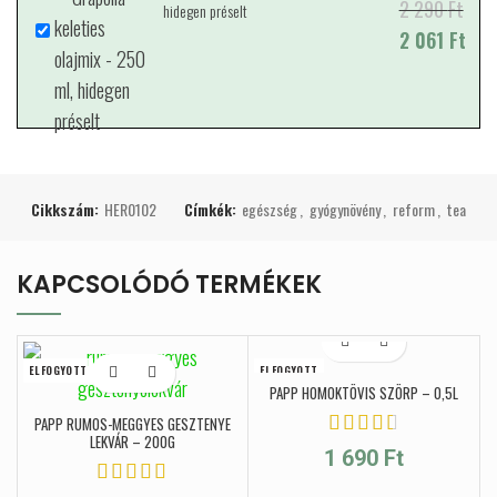
2 290
Original price
Current price
Ft
hidegen préselt
was: 2
2 061
is: 2 061 Ft.
Ft
290 Ft.
Cikkszám:
HER0102
Címkék:
egészség
,
gyógynövény
,
reform
,
tea
KAPCSOLÓDÓ TERMÉKEK
ELFOGYOTT
ELFOGYOTT
PAPP HOMOKTÖVIS SZÖRP – 0,5L
PAPP RUMOS-MEGGYES GESZTENYE
LEKVÁR – 200G
1 690
Ft