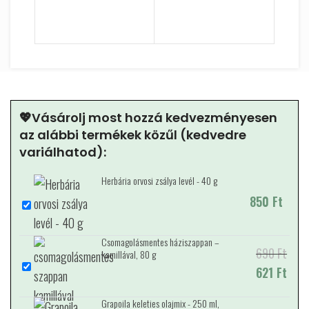
💖Vásárolj most hozzá kedvezményesen
az alábbi termékek közűl (kedvedre
variálhatod):
Herbária orvosi zsálya levél - 40 g
850
Ft
Csomagolásmentes háziszappan –
690
Original
Current
Ft
kamillával, 80 g
price was:
621
price is:
Ft
690 Ft.
621 Ft.
Grapoila keleties olajmix - 250 ml,