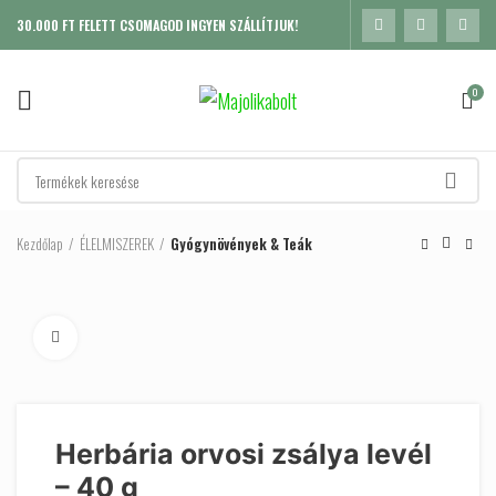
30.000 FT FELETT CSOMAGOD INGYEN SZÁLLÍTJUK!
0
Kezdőlap
ÉLELMISZEREK
Gyógynövények & Teák
Click to enlarge
Herbária orvosi zsálya levél
– 40 g
K