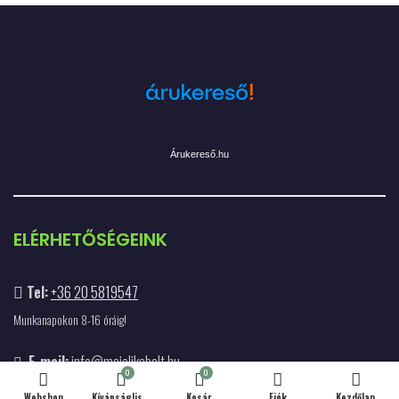
Árukereső.hu
ELÉRHETŐSÉGEINK
Tel:
+36 20 5819547
Munkanapokon 8-16 óráig!
E-mail:
info@majolikabolt.hu
0
0
Webshop
Kívánságlista
Kosár
Fiók
Kezdőlap