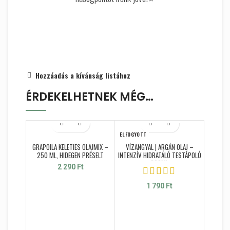
Hozzáadás a kívánság listához
ÉRDEKELHETNEK MÉG…
ELFOGYOTT
GRAPOILA KELETIES OLAJMIX –
VÍZANGYAL | ARGÁN OLAJ –
250 ML, HIDEGEN PRÉSELT
INTENZÍV HIDRATÁLÓ TESTÁPOLÓ
300ML
2 290
Ft
1 790
Ft
CS
HÁZISZA