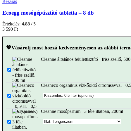
Bezárás
Ecoegg mosógéptisztító tabletta – 8 db
Értékelés:
4.88
/ 5
3 590
Ft
💖Vásárolj most hozzá kedvezményesen az alábbi termé
Cleanne általános felülettisztító - friss szellő, 50
Cleaneco organikus vízkőoldó citromsavval - 0,
Cleanne mosóparfüm - 3 féle illatban, 200ml