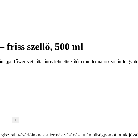
– friss szellő, 500 ml
olajjal fűszerezett általános felülettisztító a mindennapok során felgyü
gisztrált vásárlóinknak a termék vásárlása után hűségpontot írunk jóv