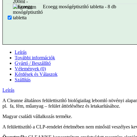
Ecoegg mosógéptisztító tabletta - 8 db
Leírás
További információk
Gyártó / Beszállító
Vélemények (0)
Kérdések és Válaszok
Szállítás
Leírás
A Cleanne általános felülettisztító biológiailag lebomló növényi alapa
pl. fa, fém, műanyag – felület áttörléséhez és letakarításához.
Magyar családi vállalkozás terméke.
A felülettisztító a CLP-rendelet értelmében nem minősül veszélyes ke