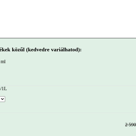
kek közűl (kedvedre variálhatod):
0 ml
5/1L
2 59