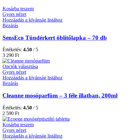
Kosárba teszem
Gyors nézet
Hozzáadás a kívánság listához
Bezárás
SensEco Tündérkert öblítőlapka – 70 db
Értékelés:
4.50
/ 5
3 290
Ft
Opciók választása
Gyors nézet
Hozzáadás a kívánság listához
Bezárás
Cleanne mosóparfüm – 3 féle illatban, 200ml
Értékelés:
4.50
/ 5
2 590
Ft
Kosárba teszem
Gyors nézet
Hozzáadás a kívánság listához