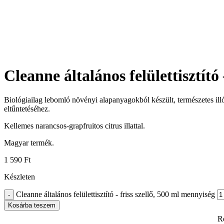
Click to enlarge
Cleanne általános felülettisztító 
Biológiailag lebomló növényi alapanyagokból készült, természetes illó
eltűntetéséhez.
Kellemes narancsos-grapfruitos citrus illattal.
Magyar termék.
1 590
Ft
Készleten
Cleanne általános felülettisztító - friss szellő, 500 ml mennyiség
Kosárba teszem
Re