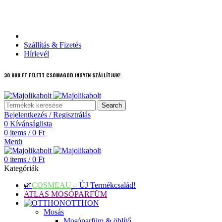
Ajándékutalvány
Szállítás & Fizetés
Hírlevél
30.000 FT FELETT CSOMAGOD INGYEN SZÁLLÍTJUK!
Search
Bejelentkezés / Regisztrálás
0
Kívánságlista
0
items
/
0
Ft
Menü
0
items
/
0
Ft
Kategóriák
🌿
COSMEAU
– ÚJ Termékcsalád!
ATLAS MOSÓPARFÜM
OTTHON
Mosás
Mosóparfüm & öblítő