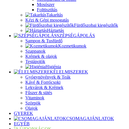
Mosószer
Folttisztítás
Takarítás
Kézi & Gépi mosogatás
Fürdőszobai kiegészítők
Háztartás
SZÉPSÉGÁPOLÁS
Sampon & Tusfürdő
Kozmetikumok
Szappanok
Krémek & olajok
Testápolók
Higiénia
ÉLELMISZEREK
Gyógynövények & Teák
Kávé & Forrócsoki
Lekvárok & Krémek
Fűszer & sütés
Vitaminok
Szörpök
Olajok
GYEREK
CSOMAGAJÁNLATOK
EGYÉB
🚀 ÚJDONSÁGOK