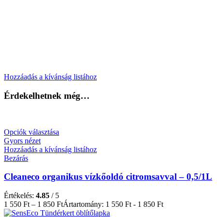
Hozzáadás a kívánság listához
Érdekelhetnek még…
Opciók választása
Gyors nézet
Hozzáadás a kívánság listához
Bezárás
Cleaneco organikus vízkőoldó citromsavval – 0,5/1L
Értékelés:
4.85
/ 5
1 550
Ft
–
1 850
Ft
Ártartomány: 1 550 Ft - 1 850 Ft