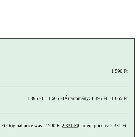
1 590
Ft
1 395
Ft
–
1 665
Ft
Ártartomány: 1 395 Ft - 1 665 Ft
0
Ft
Original price was: 2 590 Ft.
2 331
Ft
Current price is: 2 331 Ft.