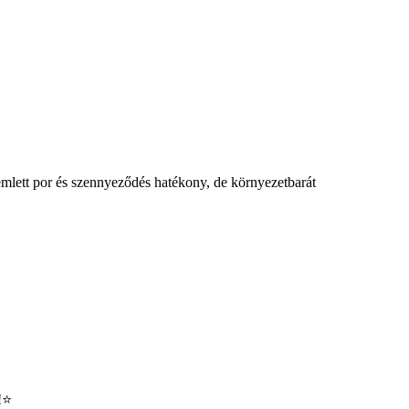
lemlett por és szennyeződés hatékony, de környezetbarát
á!⭐