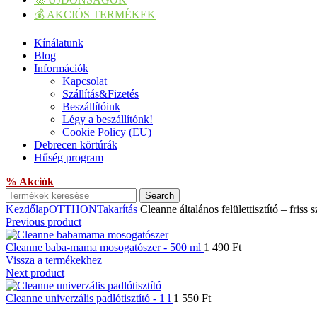
💰 AKCIÓS TERMÉKEK
Kínálatunk
Blog
Információk
Kapcsolat
Szállítás&Fizetés
Beszállítóink
Légy a beszállítónk!
Cookie Policy (EU)
Debrecen körtúrák
Hűség program
% Akciók
Search
Kezdőlap
OTTHON
Takarítás
Cleanne általános felülettisztító – friss 
Previous product
Cleanne baba-mama mosogatószer - 500 ml
1 490
Ft
Vissza a termékekhez
Next product
Cleanne univerzális padlótisztító - 1 l
1 550
Ft