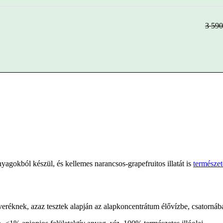
3 59
nyagokból készül, és kellemes narancsos-grapefruitos illatát is
természet
veréknek, azaz tesztek alapján az alapkoncentrátum élővízbe, csatornáb