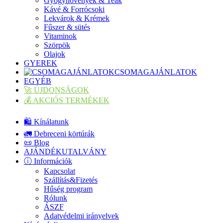
Gyógynövények & Teák
Kávé & Forrócsoki
Lekvárok & Krémek
Fűszer & sütés
Vitaminok
Szörpök
Olajok
GYEREK
CSOMAGAJÁNLATOK
EGYÉB
🚀 ÚJDONSÁGOK
💰 AKCIÓS TERMÉKEK
🛍️ Kínálatunk
🚛 Debreceni körtúrák
📜 Blog
AJÁNDÉKUTALVÁNY
ⓘ Információk
Kapcsolat
Szállítás&Fizetés
Hűség program
Rólunk
ÁSZF
Adatvédelmi irányelvek