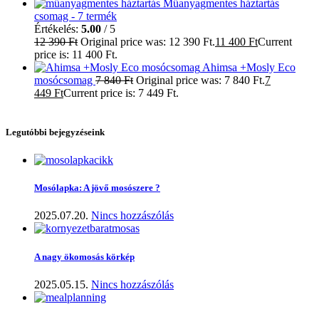
Műanyagmentes háztartás
csomag - 7 termék
Értékelés:
5.00
/ 5
12 390
Ft
Original price was: 12 390 Ft.
11 400
Ft
Current
price is: 11 400 Ft.
Ahimsa +Mosly Eco
mosócsomag
7 840
Ft
Original price was: 7 840 Ft.
7
449
Ft
Current price is: 7 449 Ft.
Legutóbbi bejegyzéseink
Mosólapka: A jövő mosószere ?
2025.07.20.
Nincs hozzászólás
A nagy ökomosás körkép
2025.05.15.
Nincs hozzászólás