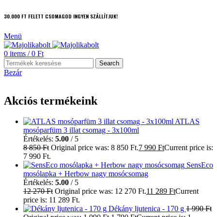
30.000 FT FELETT CSOMAGOD INGYEN SZÁLLÍTJUK!
Menü
0
items
/
0
Ft
Search
Bezár
Akciós termékeink
ATLAS
mosóparfüm 3 illat csomag - 3x100ml
Értékelés:
5.00
/ 5
8 850
Ft
Original price was: 8 850 Ft.
7 990
Ft
Current price is:
7 990 Ft.
SensEco
mosólapka + Herbow nagy mosócsomag
Értékelés:
5.00
/ 5
12 270
Ft
Original price was: 12 270 Ft.
11 289
Ft
Current
price is: 11 289 Ft.
Dékány ljutenica - 170 g
1 990
Ft