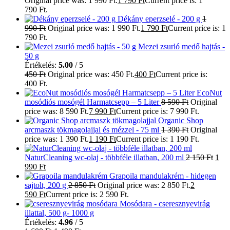
Original price was: 1 990 Ft.
1 790
Ft
Current price is: 1
790 Ft.
Dékány eperzselé - 200 g
1
990
Ft
Original price was: 1 990 Ft.
1 790
Ft
Current price is: 1
790 Ft.
Mezei zsurló medő hajtás -
50 g
Értékelés:
5.00
/ 5
450
Ft
Original price was: 450 Ft.
400
Ft
Current price is:
400 Ft.
EcoNut
mosódiós mosógél Harmatcsepp – 5 Liter
8 590
Ft
Original
price was: 8 590 Ft.
7 990
Ft
Current price is: 7 990 Ft.
Organic Shop
arcmaszk tökmagolajjal és mézzel - 75 ml
1 390
Ft
Original
price was: 1 390 Ft.
1 190
Ft
Current price is: 1 190 Ft.
NaturCleaning wc-olaj - többféle illatban, 200 ml
2 150
Ft
1
990
Ft
Grapoila mandulakrém - hidegen
sajtolt, 200 g
2 850
Ft
Original price was: 2 850 Ft.
2
590
Ft
Current price is: 2 590 Ft.
Mosódara - cseresznyevirág
illattal, 500 g- 1000 g
Értékelés:
4.96
/ 5