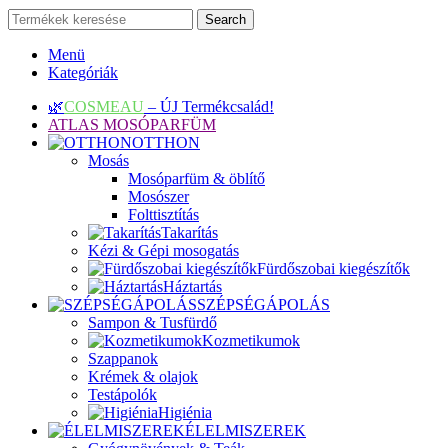
Search
Menü
Kategóriák
🌿
COSMEAU
– ÚJ Termékcsalád!
ATLAS MOSÓPARFÜM
OTTHON
Mosás
Mosóparfüm & öblítő
Mosószer
Folttisztítás
Takarítás
Kézi & Gépi mosogatás
Fürdőszobai kiegészítők
Háztartás
SZÉPSÉGÁPOLÁS
Sampon & Tusfürdő
Kozmetikumok
Szappanok
Krémek & olajok
Testápolók
Higiénia
ÉLELMISZEREK