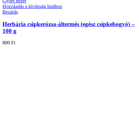
Gyors nézet
Hozzáadás a kívánság listához
Bezárás
Herbária csipkerózsa-áltermés (egész csipkebogyó) –
100 g
800
Ft