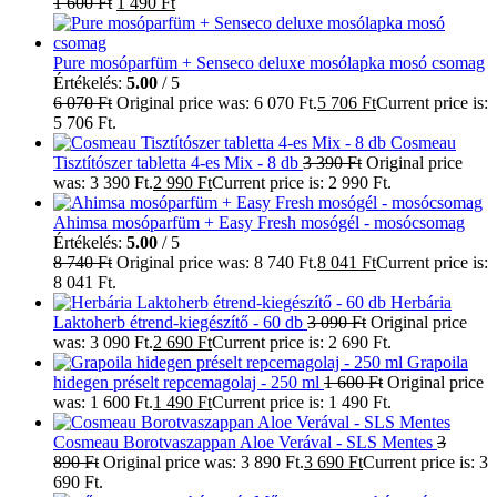
1 600
Ft
1 490
Ft
Pure mosóparfüm + Senseco deluxe mosólapka mosó csomag
Értékelés:
5.00
/ 5
6 070
Ft
Original price was: 6 070 Ft.
5 706
Ft
Current price is:
5 706 Ft.
Cosmeau
Tisztítószer tabletta 4-es Mix - 8 db
3 390
Ft
Original price
was: 3 390 Ft.
2 990
Ft
Current price is: 2 990 Ft.
Ahimsa mosóparfüm + Easy Fresh mosógél - mosócsomag
Értékelés:
5.00
/ 5
8 740
Ft
Original price was: 8 740 Ft.
8 041
Ft
Current price is:
8 041 Ft.
Herbária
Laktoherb étrend-kiegészítő - 60 db
3 090
Ft
Original price
was: 3 090 Ft.
2 690
Ft
Current price is: 2 690 Ft.
Grapoila
hidegen préselt repcemagolaj - 250 ml
1 600
Ft
Original price
was: 1 600 Ft.
1 490
Ft
Current price is: 1 490 Ft.
Cosmeau Borotvaszappan Aloe Verával - SLS Mentes
3
890
Ft
Original price was: 3 890 Ft.
3 690
Ft
Current price is: 3
690 Ft.