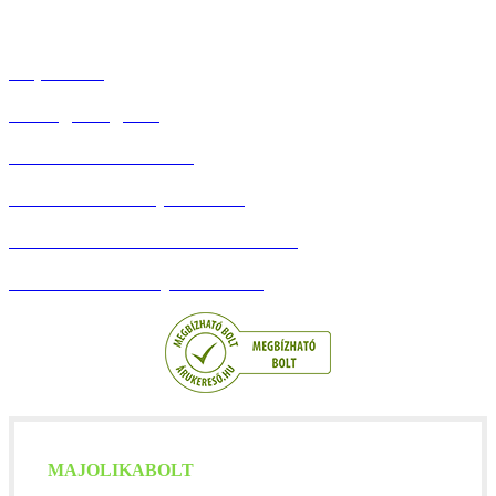
Szállítás & Fizetés
Kapcsolat
Hűség Program
Debreceni Körtúrák
Adatvédelmi Tájékoztató
Általános szerződési feltételek
Barion Bankkártyás fizetés
MAJOLIKABOLT