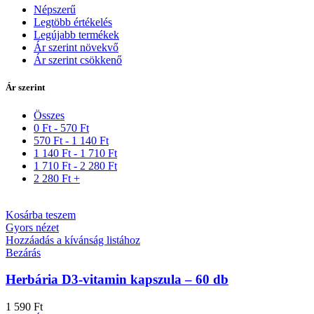
Népszerű
Legtöbb értékelés
Legújabb termékek
Ár szerint növekvő
Ár szerint csökkenő
Ár szerint
Összes
0
Ft
-
570
Ft
570
Ft
-
1 140
Ft
1 140
Ft
-
1 710
Ft
1 710
Ft
-
2 280
Ft
2 280
Ft
+
Kosárba teszem
Gyors nézet
Hozzáadás a kívánság listához
Bezárás
Herbária D3-vitamin kapszula – 60 db
1 590
Ft