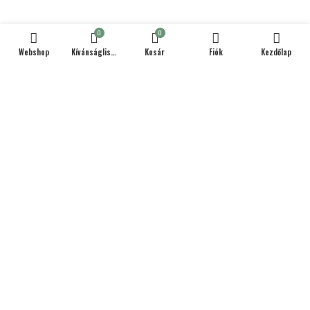
0
0
Webshop
Kívánságlista
Kosár
Fiók
Kezdőlap
Árukereső.hu