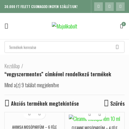
30.000 FT FELETT CSOMAGOD INGYEN SZÁLLÍTJUK!
0
Kezdőlap
“vegyszermentes” címkével rendelkező termékek
Mind a(z) 9 találat megjelenítve
Sorted by popularity
Akciós termékek megtekintése
Szűrés
AHIMSA MOSÓPARFÜM – 6 FÉLE
K
CLEANNE MOSÓPARFÜM – 4 FÉLE