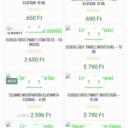
ILLATBAN, 10 ML
ILLATBAN, 10 ML
650
Ft
690
Ft
ELFOGYOTT
ECOEGG FRISS PAMUT UTÁNTÖLTŐ – 50
MOSÁS
ECOEGG LÁGY TAVASZ MOSÓTOJÁS – 70
DB
3 650
Ft
5 790
Ft
AKCIÓ
CLEANNE MOSÓPARFÜM ILLATMINTA-
ECOEGG FRISS PAMUT MOSÓTOJÁS –
CSOMAG – 4 DB
70 DB
Original price was: 2
Current
2 596
Ft
5 790
Ft
2 760
Ft
760 Ft.
price is:
2