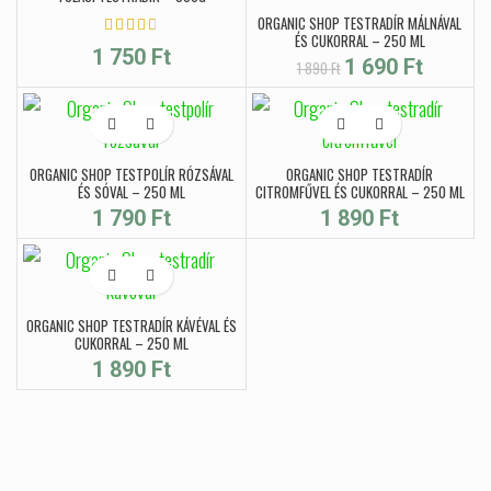
ORGANIC SHOP TESTRADÍR MÁLNÁVAL
ÉS CUKORRAL – 250 ML
1 750
Ft
Original price was: 1
Current
1 690
Ft
1 890
Ft
890 Ft.
price is: 1
690 Ft.
ORGANIC SHOP TESTPOLÍR RÓZSÁVAL
ORGANIC SHOP TESTRADÍR
ÉS SÓVAL – 250 ML
CITROMFŰVEL ÉS CUKORRAL – 250 ML
1 790
Ft
1 890
Ft
ORGANIC SHOP TESTRADÍR KÁVÉVAL ÉS
CUKORRAL – 250 ML
1 890
Ft