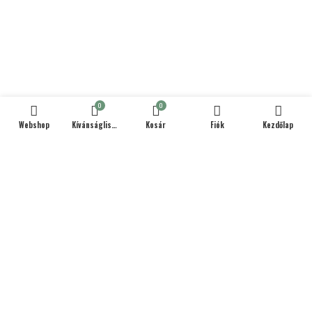
0
0
Webshop
Kívánságlista
Kosár
Fiók
Kezdőlap