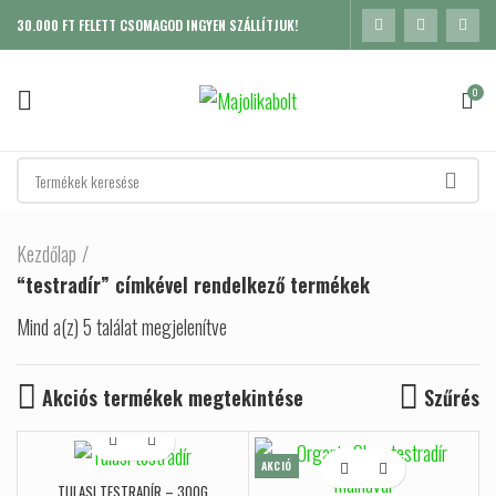
30.000 FT FELETT CSOMAGOD INGYEN SZÁLLÍTJUK!
0
Kezdőlap
“testradír” címkével rendelkező termékek
Mind a(z) 5 találat megjelenítve
Sorted by popularity
Akciós termékek megtekintése
Szűrés
AKCIÓ
K
TULASI TESTRADÍR – 300G