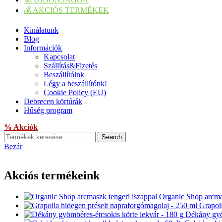
💰 AKCIÓS TERMÉKEK
Kínálatunk
Blog
Információk
Kapcsolat
Szállítás&Fizetés
Beszállítóink
Légy a beszállítónk!
Cookie Policy (EU)
Debrecen körtúrák
Hűség program
% Akciók
Search
Bezár
Akciós termékeink
Organic Shop arcmas
Grapoi
Dékány gyö