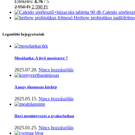
Értékelés:
4.76
/ 5
2 950
Ft
2 590
Ft
Caleido sörélesz
Herbow probiotikus padlófelmosó
Legutóbbi bejegyzéseink
Mosólapka: A jövő mosószere ?
2025.07.20.
Nincs hozzászólás
A nagy ökomosás körkép
2025.05.15.
Nincs hozzászólás
Havi menütervezés a gyakorlatban
2025.01.25.
Nincs hozzászólás