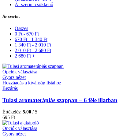
Ár szerint csökkenő
Ár szerint
Összes
0
Ft
-
670
Ft
670
Ft
-
1 340
Ft
1 340
Ft
-
2 010
Ft
2 010
Ft
-
2 680
Ft
2 680
Ft
+
Opciók választása
Gyors nézet
Hozzáadás a kívánság listához
Bezárás
Tulasi aromaterápiás szappan – 6 féle illatban
Értékelés:
5.00
/ 5
695
Ft
Opciók választása
Gyors nézet