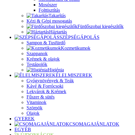
Mosószer
Folttisztítás
Takarítás
Kézi & Gépi mosogatás
Fürdőszobai kiegészítők
Háztartás
SZÉPSÉGÁPOLÁS
Sampon & Tusfürdő
Kozmetikumok
Szappanok
Krémek & olajok
Testápolók
Higiénia
ÉLELMISZEREK
Gyógynövények & Teák
Kávé & Forrócsoki
Lekvárok & Krémek
Fűszer & sütés
Vitaminok
Szörpök
Olajok
GYEREK
CSOMAGAJÁNLATOK
EGYÉB
🚀 ÚJDONSÁGOK