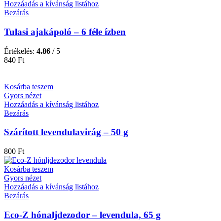
Hozzáadás a kívánság listához
Bezárás
Tulasi ajakápoló – 6 féle ízben
Értékelés:
4.86
/ 5
840
Ft
Kosárba teszem
Gyors nézet
Hozzáadás a kívánság listához
Bezárás
Szárított levendulavirág – 50 g
800
Ft
Kosárba teszem
Gyors nézet
Hozzáadás a kívánság listához
Bezárás
Eco-Z hónaljdezodor – levendula, 65 g