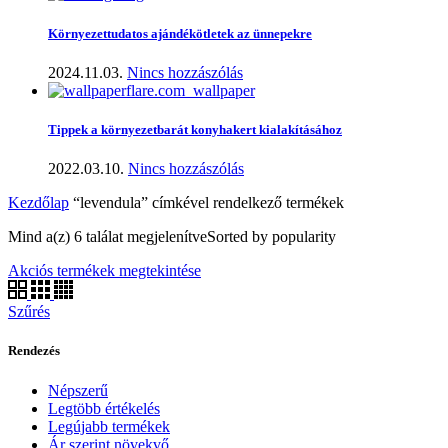
Környezettudatos ajándékötletek az ünnepekre
2024.11.03.
Nincs hozzászólás
Tippek a környezetbarát konyhakert kialakításához
2022.03.10.
Nincs hozzászólás
Kezdőlap
“levendula” címkével rendelkező termékek
Mind a(z) 6 találat megjelenítve
Sorted by popularity
Akciós termékek megtekintése
Szűrés
Rendezés
Népszerű
Legtöbb értékelés
Legújabb termékek
Ár szerint növekvő