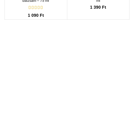
balzsam – 75 ml
ml
1 390
Ft
1 090
Ft