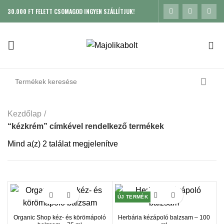
30.000 FT FELETT CSOMAGOD INGYEN SZÁLLÍTJUK!
0
Kezdőlap
“kézkrém” címkével rendelkező termékek
Mind a(z) 2 találat megjelenítve
Sorted by popularity
ÚJ TERMÉK
Organic Shop kéz- és körömápoló
Herbária kézápoló balzsam – 100