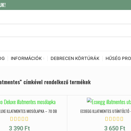
UK!
OG
INFORMÁCIÓK
DEBRECEN KÖRTÚRÁK
HŰSÉG PR
latmentes” címkével rendelkező termékek
LUXE ILLATMENTES MOSÓLAPKA – 70 DB
ECOEGG ILLATMENTES UTÁNTÖLTŐ
3 390
Ft
3 650
Ft