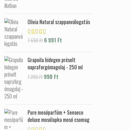
Olivia Natural szappanválogatás
Original price was: 7 650 Ft.
6 991
Ft
Current price is: 6
7 650
Ft
991 Ft.
Grapoila hidegen préselt
napraforgómagolaj - 250 ml
Original price was: 1 290 Ft.
990
Ft
Current price is:
1 290
Ft
990 Ft.
Pure mosóparfüm + Senseco
deluxe mosólapka mosó csomag