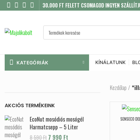
30.000 FT FELETT CSOMAGOD INGYEN SZÁLLÍTJ
KÍNÁLATUNK
BL
KATEGÓRIÁK
Kezdőlap
“il
AKCIÓS TERMÉKEINK
EcoNut mosódiós mosógél
SENSECO DE
Harmatcsepp – 5 Liter
Original price was: 8 590 Ft.
7 990
Ft
Current price is: 7
8 590
Ft