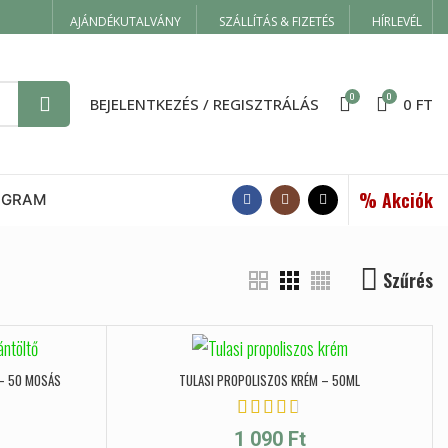
AJÁNDÉKUTALVÁNY
SZÁLLÍTÁS & FIZETÉS
HÍRLEVÉL
0
0
BEJELENTKEZÉS / REGISZTRÁLÁS
0
FT
% Akciók
OGRAM
Szűrés
 – 50 MOSÁS
TULASI PROPOLISZOS KRÉM – 50ML
1 090
Ft