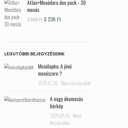
Atlas+Mosódara duo pack - 30
mosás
Original price was: 3 596 Ft.
3 236
Ft
Current price is: 3
3 596
Ft
236 Ft.
LEGUTÓBBI BEJEGYZÉSEINK
Mosólapka: A jövő
mosószere ?
2025.07.20.
Nincs hozzászólás
A nagy ökomosás
körkép
2025.05.15.
Nincs
hozzászólás