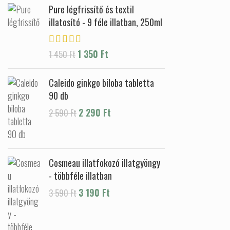
Pure légfrissítő és textil
illatosító - 9 féle illatban, 250ml
1 350
Ft
1 450
Ft
Caleido ginkgo biloba tabletta
90 db
Original price was: 2 590 Ft.
2 290
Ft
Current price is: 2
2 590
Ft
290 Ft.
Cosmeau illatfokozó illatgyöngy
- többféle illatban
3 190
Ft
3 590
Ft