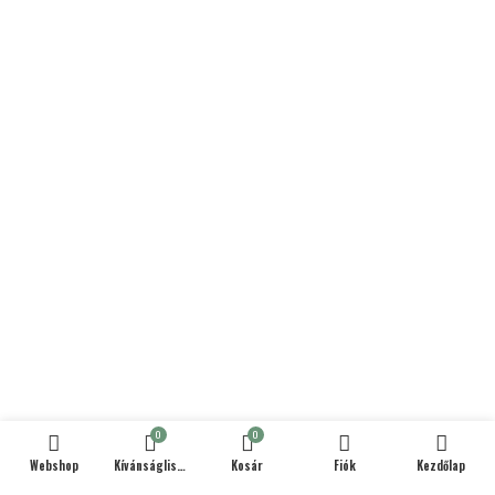
0
0
Webshop
Kívánságlista
Kosár
Fiók
Kezdőlap