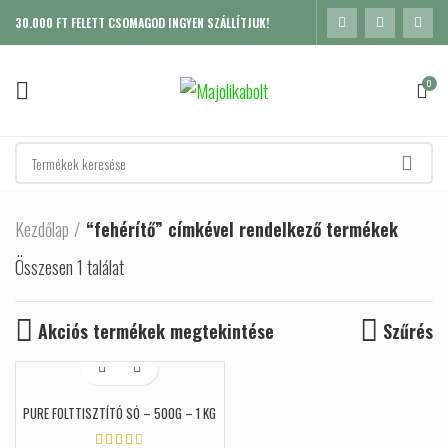
30.000 FT FELETT CSOMAGOD INGYEN SZÁLLÍTJUK!
0
Kezdőlap
“fehérítő” címkével rendelkező termékek
Összesen 1 találat
Akciós termékek megtekintése
Szűrés
PURE FOLTTISZTÍTÓ SÓ – 500G – 1 KG
K