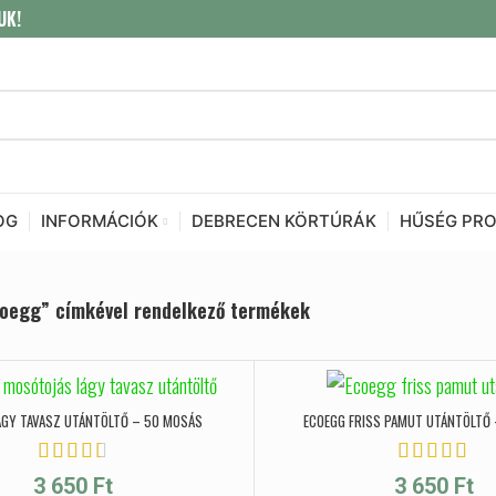
UK!
OG
INFORMÁCIÓK
DEBRECEN KÖRTÚRÁK
HŰSÉG PR
oegg” címkével rendelkező termékek
ÁGY TAVASZ UTÁNTÖLTŐ – 50 MOSÁS
ECOEGG FRISS PAMUT UTÁNTÖLTŐ
3 650
Ft
3 650
Ft