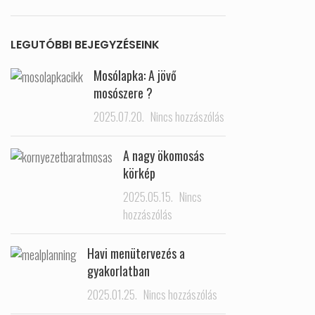
LEGUTÓBBI BEJEGYZÉSEINK
Mosólapka: A jövő
mosószere ?
2025.07.20.
Nincs hozzászólás
A nagy ökomosás
körkép
2025.05.15.
Nincs
hozzászólás
Havi menütervezés a
gyakorlatban
2025.01.25.
Nincs hozzászólás