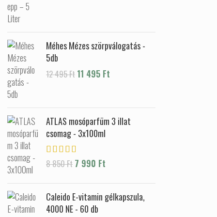
Méhes Mézes szörpválogatás -
5db
Original price was: 12 495 Ft.
11 495
Ft
Current price is:
12 495
Ft
11 495 Ft.
ATLAS mosóparfüm 3 illat
csomag - 3x100ml
Original price was: 8 850 Ft.
7 990
Ft
Current price is: 7
8 850
Ft
990 Ft.
Caleido E-vitamin gélkapszula,
4000 NE - 60 db