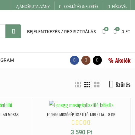
AJÁNDÉKUTALVÁNY
SZÁLLÍTÁS & FIZETÉS
HÍRLEVÉL
0
0
BEJELENTKEZÉS / REGISZTRÁLÁS
0
FT
% Akciók
OGRAM
Szűrés
 – 50 MOSÁS
ECOEGG MOSÓGÉPTISZTÍTÓ TABLETTA – 8 DB
3 590
Ft