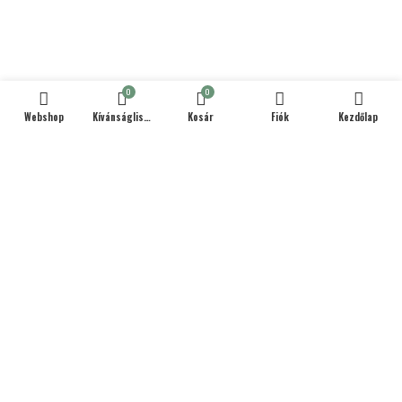
0
0
Webshop
Kívánságlista
Kosár
Fiók
Kezdőlap