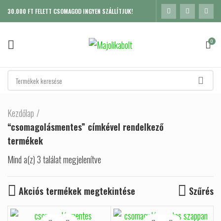
30.000 FT FELETT CSOMAGOD INGYEN SZÁLLÍTJUK!
0
Kezdőlap
“csomagolásmentes” címkével rendelkező
termékek
Mind a(z) 3 találat megjelenítve
Sorted by popularity
Akciós termékek megtekintése
Szűrés
K