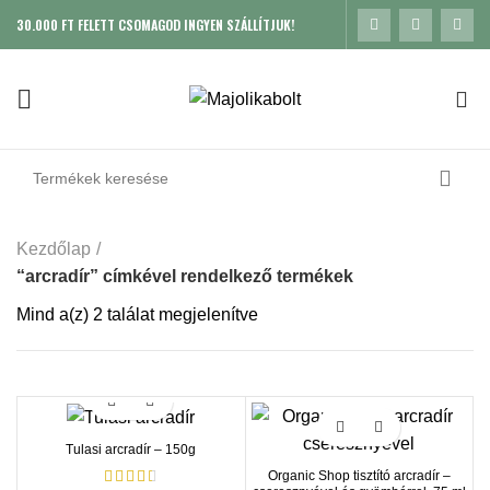
30.000 FT FELETT CSOMAGOD INGYEN SZÁLLÍTJUK!
0
Kezdőlap
“arcradír” címkével rendelkező termékek
Mind a(z) 2 találat megjelenítve
Sorted by popularity
Tulasi arcradír – 150g
Organic Shop tisztító arcradír –