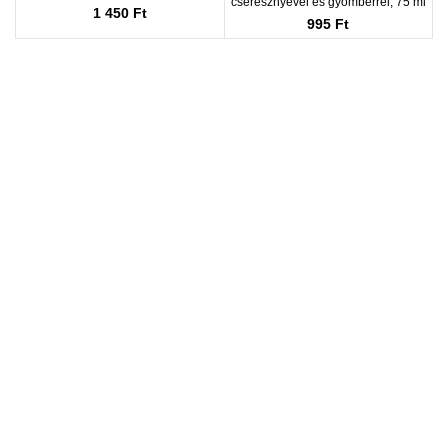
cseresznyével és gyömbérrel, 75 ml
1 450
Ft
995
Ft