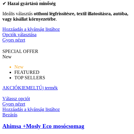
✔
Hazai gyártású minőség
Ideális választás
otthoni légfrissítésre, textil illatosításra, autóba,
vagy kisállat környezetébe
.
Hozzáadás a kívánság listához
Opciók választása
Gyors nézet
SPECIAL OFFER
New
New
FEATURED
TOP SELLERS
AKCIÓ
KIEMELT
Új termék
Válassz opciót
Gyors nézet
Hozzáadás a kívánság listához
Bezárás
Ahimsa +Mosly Eco mosócsomag