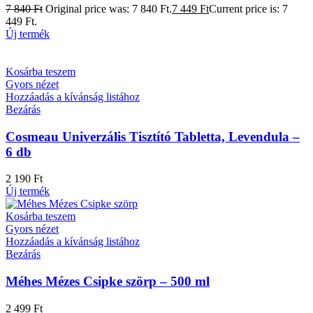
7 840
Ft
Original price was: 7 840 Ft.
7 449
Ft
Current price is: 7
449 Ft.
Új termék
Kosárba teszem
Gyors nézet
Hozzáadás a kívánság listához
Bezárás
Cosmeau Univerzális Tisztító Tabletta, Levendula –
6 db
2 190
Ft
Új termék
Kosárba teszem
Gyors nézet
Hozzáadás a kívánság listához
Bezárás
Méhes Mézes Csipke szörp – 500 ml
2 499
Ft