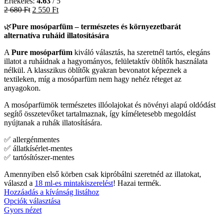
Értékelés:
4.63
/ 5
2 680
Ft
2 550
Ft
🌿
Pure mosóparfüm – természetes és környezetbarát
alternatíva ruháid illatosítására
A
Pure mosóparfüm
kiváló választás, ha szeretnél tartós, elegáns
illatot a ruháidnak a hagyományos, felületaktív öblítők használata
nélkül. A klasszikus öblítők gyakran bevonatot képeznek a
textileken, míg a mosóparfüm nem hagy nehéz réteget az
anyagokon.
A mosóparfümök természetes illóolajokat és növényi alapú oldódást
segítő összetevőket tartalmaznak, így kíméletesebb megoldást
nyújtanak a ruhák illatosítására.
✅ allergénmentes
✅ állatkísérlet-mentes
✅ tartósítószer-mentes
Amennyiben első körben csak kipróbálni szeretnéd az illatokat,
válaszd a
18 ml-es mintakiszerelést
! Hazai termék.
Hozzáadás a kívánság listához
Opciók választása
Gyors nézet