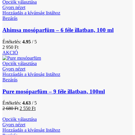
Opciók választása
Gyors nézet
Hozzáadás a kívánság listához
Bezárás
Ahimsa mosóparfüm – 6 féle illatban, 100 ml
Értékelés:
4.95
/ 5
2 950
Ft
AKCIÓ
Opciók választása
Gyors nézet
Hozzáadás a kívánság listához
Bezárás
Pure mosóparfüm – 9 féle illatban, 100ml
Értékelés:
4.63
/ 5
2 680
Ft
2 550
Ft
Opciók választása
Gyors nézet
Hozzáadás a kívánság listához