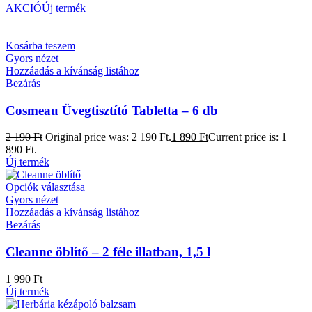
AKCIÓ
Új termék
Kosárba teszem
Gyors nézet
Hozzáadás a kívánság listához
Bezárás
Cosmeau Üvegtisztító Tabletta – 6 db
2 190
Ft
Original price was: 2 190 Ft.
1 890
Ft
Current price is: 1
890 Ft.
Új termék
Opciók választása
Gyors nézet
Hozzáadás a kívánság listához
Bezárás
Cleanne öblítő – 2 féle illatban, 1,5 l
1 990
Ft
Új termék