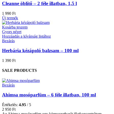
Cleanne öblítő – 2 féle illatban, 1,5 l
1 990
Ft
Új termék
Kosárba teszem
Gyors nézet
Hozzáadás a kívánság listához
Bezárás
Herbária kézápoló balzsam – 100 ml
1 390
Ft
SALE PRODUCTS
Bezárás
Ahimsa mosóparfüm – 6 féle illatban, 100 ml
Értékelés:
4.95
/ 5
2 950
Ft
Az Ahimsa mosóparfüm egy környezetbarát illatkoncentrátum,