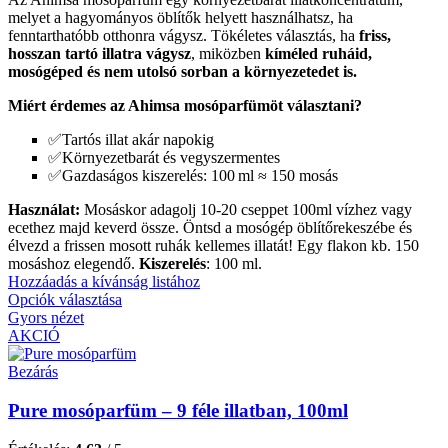
melyet a hagyományos öblítők helyett használhatsz, ha
fenntarthatóbb otthonra vágysz. Tökéletes választás, ha
friss,
hosszan tartó illatra vágysz
, miközben
kíméled ruháid,
mosógéped és nem utolsó sorban a környezetedet is.
Miért érdemes az Ahimsa mosóparfümöt választani?
✅Tartós illat akár napokig
✅Környezetbarát és vegyszermentes
✅Gazdaságos kiszerelés: 100 ml ≈ 150 mosás
Használat:
Mosáskor adagolj 10-20 cseppet 100ml vízhez vagy
ecethez majd keverd össze. Öntsd a mosógép öblítőrekeszébe és
élvezd a frissen mosott ruhák kellemes illatát! Egy flakon kb. 150
mosáshoz elegendő.
Kiszerelés
: 100 ml.
Hozzáadás a kívánság listához
Opciók választása
Gyors nézet
AKCIÓ
Bezárás
Pure mosóparfüm – 9 féle illatban, 100ml