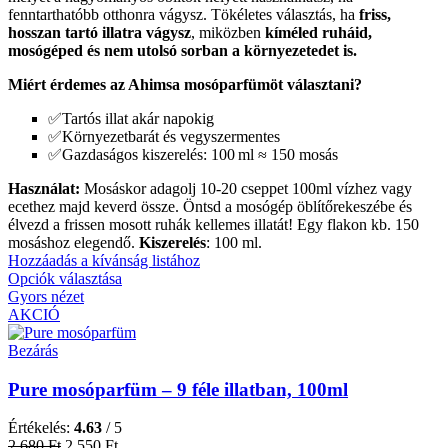
fenntarthatóbb otthonra vágysz. Tökéletes választás, ha
friss,
hosszan tartó illatra vágysz
, miközben
kíméled ruháid,
mosógéped és nem utolsó sorban a környezetedet is.
Miért érdemes az Ahimsa mosóparfümöt választani?
✅Tartós illat akár napokig
✅Környezetbarát és vegyszermentes
✅Gazdaságos kiszerelés: 100 ml ≈ 150 mosás
Használat:
Mosáskor adagolj 10-20 cseppet 100ml vízhez vagy
ecethez majd keverd össze. Öntsd a mosógép öblítőrekeszébe és
élvezd a frissen mosott ruhák kellemes illatát! Egy flakon kb. 150
mosáshoz elegendő.
Kiszerelés
: 100 ml.
Hozzáadás a kívánság listához
Opciók választása
Gyors nézet
AKCIÓ
Bezárás
Pure mosóparfüm – 9 féle illatban, 100ml
Értékelés:
4.63
/ 5
2 680
Ft
2 550
Ft