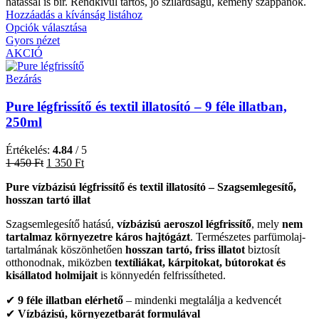
hatással is bír. Rendkívül tartós, jó szilárdságú, kemény szappanok.
Hozzáadás a kívánság listához
Opciók választása
Gyors nézet
AKCIÓ
Bezárás
Pure légfrissítő és textil illatosító – 9 féle illatban,
250ml
Értékelés:
4.84
/ 5
1 450
Ft
1 350
Ft
Pure vízbázisú légfrissítő és textil illatosító – Szagsemlegesítő,
hosszan tartó illat
Szagsemlegesítő hatású,
vízbázisú aeroszol légfrissítő
, mely
nem
tartalmaz környezetre káros hajtógázt
. Természetes parfümolaj-
tartalmának köszönhetően
hosszan tartó, friss illatot
biztosít
otthonodnak, miközben
textíliákat, kárpitokat, bútorokat és
kisállatod holmijait
is könnyedén felfrissítheted.
✔
9 féle illatban elérhető
– mindenki megtalálja a kedvencét
✔
Vízbázisú, környezetbarát formulával