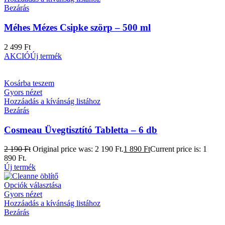
Bezárás
Méhes Mézes Csipke szörp – 500 ml
2 499
Ft
AKCIÓ
Új termék
Kosárba teszem
Gyors nézet
Hozzáadás a kívánság listához
Bezárás
Cosmeau Üvegtisztító Tabletta – 6 db
2 190
Ft
Original price was: 2 190 Ft.
1 890
Ft
Current price is: 1
890 Ft.
Új termék
Opciók választása
Gyors nézet
Hozzáadás a kívánság listához
Bezárás