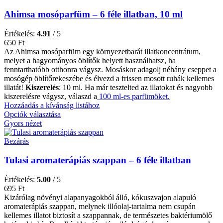
Ahimsa mosóparfüm – 6 féle illatban, 10 ml
Értékelés:
4.91
/ 5
650
Ft
Az Ahimsa mosóparfüm egy környezetbarát illatkoncentrátum,
melyet a hagyományos öblítők helyett használhatsz, ha
fenntarthatóbb otthonra vágysz. Mosáskor adagolj néhány cseppet a
mosógép öblítőrekeszébe és élvezd a frissen mosott ruhák kellemes
illatát!
Kiszerelés
: 10 ml. Ha már tesztelted az illatokat és nagyobb
kiszerelésre vágysz, válaszd a
100 ml-es parfümöket.
Hozzáadás a kívánság listához
Opciók választása
Gyors nézet
Bezárás
Tulasi aromaterápiás szappan – 6 féle illatban
Értékelés:
5.00
/ 5
695
Ft
Kizárólag növényi alapanyagokból álló, kókuszvajon alapuló
aromaterápiás szappan, melynek illóolaj-tartalma nem csupán
kellemes illatot biztosít a szappannak, de természetes baktériumölő