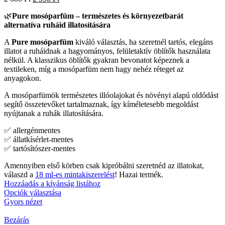
🌿
Pure mosóparfüm – természetes és környezetbarát
alternatíva ruháid illatosítására
A
Pure mosóparfüm
kiváló választás, ha szeretnél tartós, elegáns
illatot a ruháidnak a hagyományos, felületaktív öblítők használata
nélkül. A klasszikus öblítők gyakran bevonatot képeznek a
textileken, míg a mosóparfüm nem hagy nehéz réteget az
anyagokon.
A mosóparfümök természetes illóolajokat és növényi alapú oldódást
segítő összetevőket tartalmaznak, így kíméletesebb megoldást
nyújtanak a ruhák illatosítására.
✅ allergénmentes
✅ állatkísérlet-mentes
✅ tartósítószer-mentes
Amennyiben első körben csak kipróbálni szeretnéd az illatokat,
válaszd a
18 ml-es mintakiszerelést
! Hazai termék.
Hozzáadás a kívánság listához
Opciók választása
Gyors nézet
Bezárás