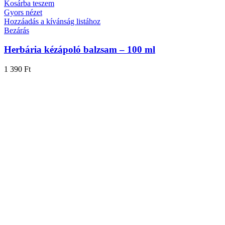
Kosárba teszem
Gyors nézet
Hozzáadás a kívánság listához
Bezárás
Herbária kézápoló balzsam – 100 ml
1 390
Ft