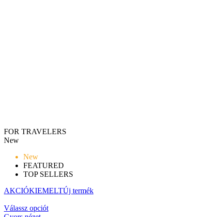
FOR TRAVELERS
New
New
FEATURED
TOP SELLERS
AKCIÓ
KIEMELT
Új termék
Válassz opciót
Gyors nézet