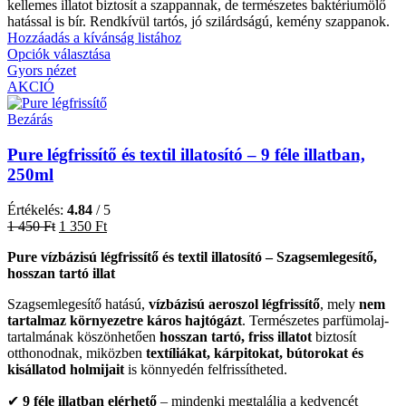
kellemes illatot biztosít a szappannak, de természetes baktériumölő
hatással is bír. Rendkívül tartós, jó szilárdságú, kemény szappanok.
Hozzáadás a kívánság listához
Opciók választása
Gyors nézet
AKCIÓ
Bezárás
Pure légfrissítő és textil illatosító – 9 féle illatban,
250ml
Értékelés:
4.84
/ 5
1 450
Ft
1 350
Ft
Pure vízbázisú légfrissítő és textil illatosító – Szagsemlegesítő,
hosszan tartó illat
Szagsemlegesítő hatású,
vízbázisú aeroszol légfrissítő
, mely
nem
tartalmaz környezetre káros hajtógázt
. Természetes parfümolaj-
tartalmának köszönhetően
hosszan tartó, friss illatot
biztosít
otthonodnak, miközben
textíliákat, kárpitokat, bútorokat és
kisállatod holmijait
is könnyedén felfrissítheted.
✔
9 féle illatban elérhető
– mindenki megtalálja a kedvencét