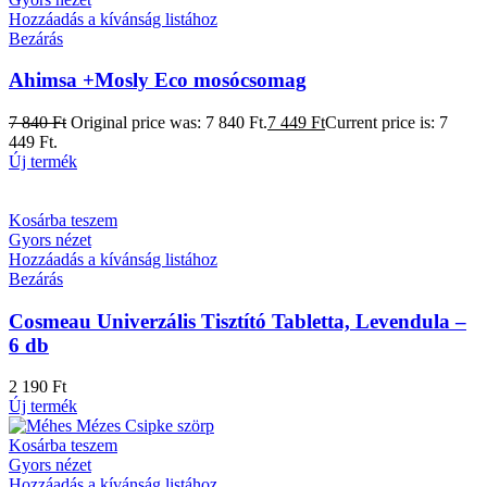
Hozzáadás a kívánság listához
Bezárás
Ahimsa +Mosly Eco mosócsomag
7 840
Ft
Original price was: 7 840 Ft.
7 449
Ft
Current price is: 7
449 Ft.
Új termék
Kosárba teszem
Gyors nézet
Hozzáadás a kívánság listához
Bezárás
Cosmeau Univerzális Tisztító Tabletta, Levendula –
6 db
2 190
Ft
Új termék
Kosárba teszem
Gyors nézet
Hozzáadás a kívánság listához