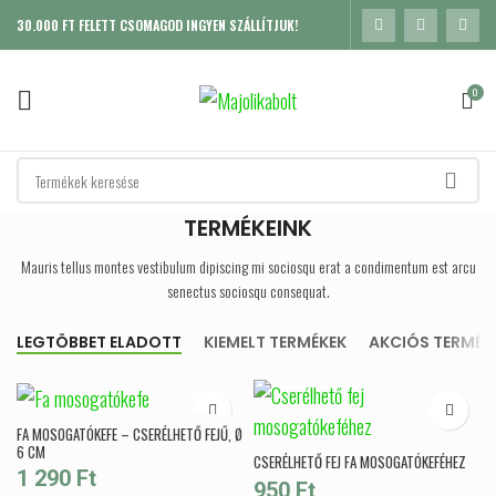
30.000 FT FELETT CSOMAGOD INGYEN SZÁLLÍTJUK!
0
TERMÉKEINK
Mauris tellus montes vestibulum dipiscing mi sociosqu erat a condimentum est arcu
senectus sociosqu consequat.
LEGTÖBBET ELADOTT
KIEMELT TERMÉKEK
AKCIÓS TERMÉK
FA MOSOGATÓKEFE – CSERÉLHETŐ FEJŰ, Ø
6 CM
CSERÉLHETŐ FEJ FA MOSOGATÓKEFÉHEZ
1 290
Ft
950
Ft
K