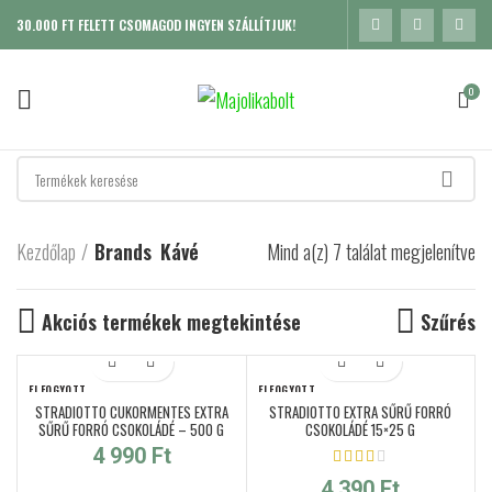
30.000 FT FELETT CSOMAGOD INGYEN SZÁLLÍTJUK!
0
Kezdőlap
Brands
Kávé
Mind a(z) 7 találat megjelenítve
So
po
Akciós termékek megtekintése
Szűrés
ELFOGYOTT
ELFOGYOTT
STRADIOTTO CUKORMENTES EXTRA
STRADIOTTO EXTRA SŰRŰ FORRÓ
SŰRŰ FORRÓ CSOKOLÁDÉ – 500 G
CSOKOLÁDÉ 15×25 G
4 990
Ft
K
4 390
Ft