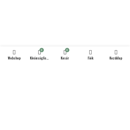
0
0
Webshop
Kívánságlista
Kosár
Fiók
Kezdőlap