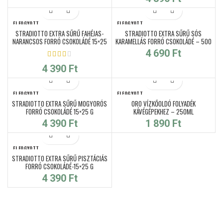
ELFOGYOTT
ELFOGYOTT
STRADIOTTO EXTRA SŰRŰ FAHÉJAS-
STRADIOTTO EXTRA SŰRŰ SÓS
NARANCSOS FORRÓ CSOKOLÁDÉ 15×25
KARAMELLÁS FORRÓ CSOKOLÁDÉ – 500
G
G
4 690
Ft
4 390
Ft
ELFOGYOTT
ELFOGYOTT
STRADIOTTO EXTRA SŰRŰ MOGYORÓS
ORO VÍZKŐOLDÓ FOLYADÉK
FORRÓ CSOKOLÁDÉ 15×25 G
KÁVÉGÉPEKHEZ – 250ML
4 390
Ft
1 890
Ft
ELFOGYOTT
STRADIOTTO EXTRA SŰRŰ PISZTÁCIÁS
FORRÓ CSOKOLÁDÉ-15×25 G
4 390
Ft