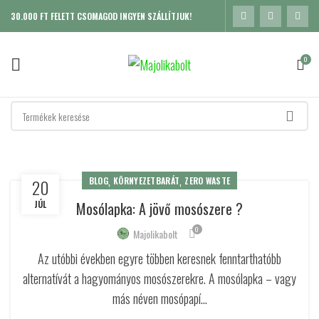
30.000 FT FELETT CSOMAGOD INGYEN SZÁLLÍTJUK!
0
,
,
20
BLOG
KÖRNYEZETBARÁT
ZERO WASTE
JÚL
Mosólapka: A jövő mosószere ?
0
Majolikabolt
Az utóbbi években egyre többen keresnek fenntarthatóbb
alternatívát a hagyományos mosószerekre. A mosólapka – vagy
más néven mosópapí...
K