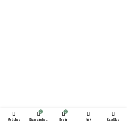
0
0
Webshop
Kívánságlista
Kosár
Fiók
Kezdőlap