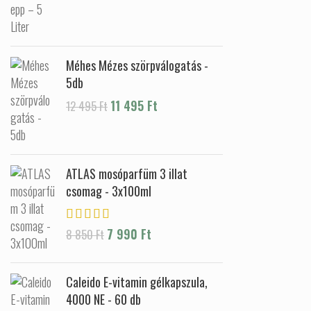
Méhes Mézes szörpválogatás -
5db
Original price was: 12 495 Ft.
11 495
Ft
Current price is:
12 495
Ft
11 495 Ft.
ATLAS mosóparfüm 3 illat
csomag - 3x100ml
Original price was: 8 850 Ft.
7 990
Ft
Current price is: 7
8 850
Ft
990 Ft.
Caleido E-vitamin gélkapszula,
4000 NE - 60 db