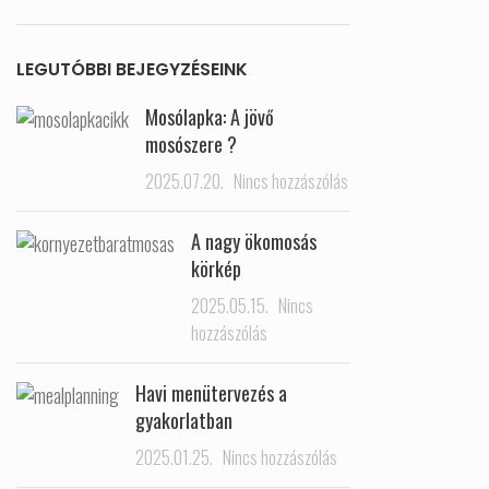
LEGUTÓBBI BEJEGYZÉSEINK
Mosólapka: A jövő
mosószere ?
2025.07.20.
Nincs hozzászólás
A nagy ökomosás
körkép
2025.05.15.
Nincs
hozzászólás
Havi menütervezés a
gyakorlatban
2025.01.25.
Nincs hozzászólás