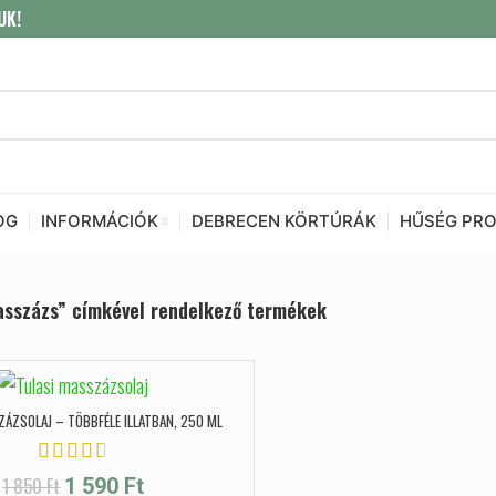
UK!
OG
INFORMÁCIÓK
DEBRECEN KÖRTÚRÁK
HŰSÉG PR
sszázs” címkével rendelkező termékek
ZÁZSOLAJ – TÖBBFÉLE ILLATBAN, 250 ML
1 850
Ft
1 590
Ft