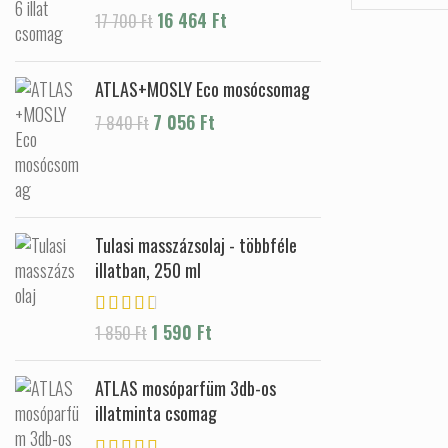
Original price was: 17 700 Ft.
16 464
Ft
Current price is:
17 700
Ft
16 464 Ft.
ATLAS+MOSLY Eco mosócsomag
Original price was: 7 840 Ft.
7 056
Ft
Current price is: 7
7 840
Ft
056 Ft.
Tulasi masszázsolaj - többféle
illatban, 250 ml
1 590
Ft
1 850
Ft
ATLAS mosóparfüm 3db-os
illatminta csomag