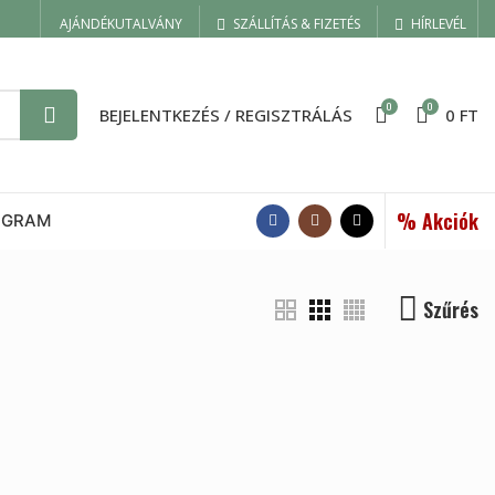
AJÁNDÉKUTALVÁNY
SZÁLLÍTÁS & FIZETÉS
HÍRLEVÉL
0
0
BEJELENTKEZÉS / REGISZTRÁLÁS
0
FT
% Akciók
OGRAM
Szűrés